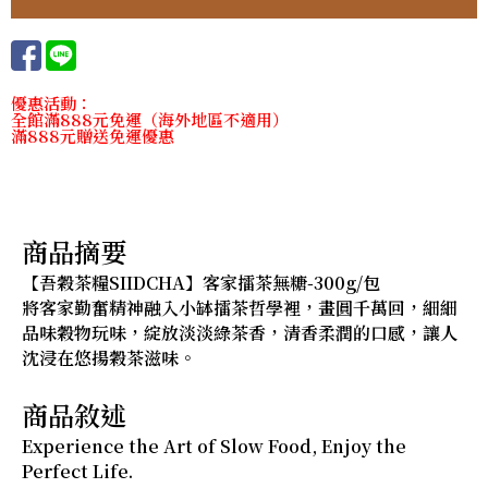
優惠活動：
全館滿888元免運（海外地區不適用）
滿888元贈送免運優惠
商品摘要
【吾穀茶糧SIIDCHA】客家擂茶無糖-300g/包
將客家勤奮精神融入小缽擂茶哲學裡，畫圓千萬回，細細
品味穀物玩味，綻放淡淡綠茶香，清香柔潤的口感，讓人
沈浸在悠揚穀茶滋味。
商品敘述
Experience the Art of Slow Food, Enjoy the
Perfect Life.