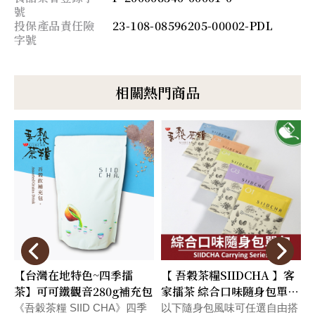
號
投保產品責任險
23-108-08596205-00002-PDL
字號
相關熱門商品
【台灣在地特色~四季擂
【 吾穀茶糧SIIDCHA 】客
茶】可可鐵觀音280g補充包
家擂茶 綜合口味隨身包單包
Hakka Ground Tea
《吾穀茶糧 SIID CHA》四季
以下隨身包風味可任選自由搭