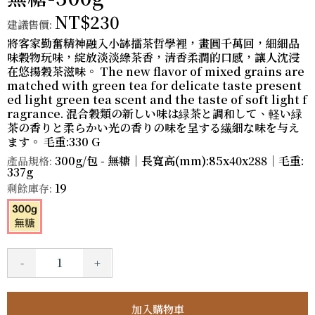
NT$230
建議售價:
將客家勤奮精神融入小缽擂茶哲學裡，畫圓千萬回，細細品
味穀物玩味，綻放淡淡綠茶香，清香柔潤的口感，讓人沈浸
在悠揚穀茶滋味。 The new flavor of mixed grains are
matched with green tea for delicate taste present
ed light green tea scent and the taste of soft light f
ragrance. 混合穀類の新しい味は緑茶と調和して、軽い緑
茶の香りと柔らかい光の香りの味を呈する繊細な味を与え
ます。 毛重:330 G
300g/包 - 無糖｜長寬高(mm):85x40x288｜毛重:
產品規格:
337g
19
剩餘庫存:
-
+