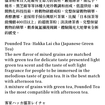
擂茶粉來自大地最有生命力的食材，嚴選綠茶、南瓜子、
糙米、黑芝麻等等18種大地珍穀調和而成，低溫烘焙、瞬
間熟化科技技術，將穀物研磨成粉，完整保留穀物精華、
香醇濃郁，並採用手採台灣原片茶葉，比擬「日本抹茶等
級慢磨400目以上」的超微茶粉；淡淡綠茶香、完整保留
穀物的精華，穀香氤氳瀰漫周圍，體驗陽光大地帶來全新
的感受。
Pounded Tea- Hakka Lai cha (Japanese Green
Tea)
The new flavor of mixed grains are matched
with green tea for delicate taste presented light
green tea scent and the taste of soft light
fragrance for people to be immersed in the
melodious taste of grain tea. It is the best match
with afternoon tea.
A mixture of grains with green tea, Pounded Tea
is the most compatible with afternoon tea.
客家ハッカ擂茶レイチャ