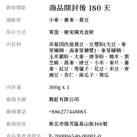
商品開封後 180 天
賞味期限
過敏原
小麥、蕎麥、黃豆
保存方法
常溫、避免陽光直射
內容物
非基因改造黃豆、豆漿粉(大豆、麥
芽糊精、高麥芽糖漿)、麥芽糊精、
玉米澱粉、大麥、綠茶粉、糙米、黑
芝麻、燕麥、綠豆、小米、麥片、蕎
麥、紅豆、雪蓮子、花豆、米豆、青
豌豆、杏仁、南瓜子、葵瓜
內容量
300g x 1
廠商名稱
穀莊有限公司
廠商電話
+886277448085
廠商地址
新北市瑞芳區基山街166號
食品業者登錄字
F-200006540-00001-0