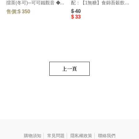
擂茶(冬可)─可可鐵觀音 ◆精
配：【1無糖】食錦吾穀飲無
選台灣在地烏龍茶獨特碳焙熟
糖-28g、【4無糖】客家擂茶
$ 40
售價:$ 350
售
果香氣、和醇厚飽滿的可可滋
無糖-28g、【5號】杏仁燕麥
$ 33
味，搭配紐西蘭頂級奶粉，口
擂茶-28g、【6號】杏仁燕
感醇厚，圓潤而飽滿。 毛
麥-28g、【春蕎】蕎麥碧螺
重:290 G
春-22g、【冬可】可可鐵觀
音-22g、【茶包】水蜜桃窨香
烏龍茶-2.5g、【茶包】荔枝窨
香烏龍茶-2.5g、【茶葉】黃金
柚窨香烏龍茶-2.5g、【茶葉】
野薑茉莉窨香烏龍茶-2.5g、
【茶葉】萬壽菊窨香烏龍
上一頁
茶-2.5g、【茶包】日式玄米煎
茶-2.5g、【茶包】黑豆穀茶
(台南三號黑豆)7g、【茶葉】
花蓮紅玉紅茶-2.5g、【茶葉】
三峽碧螺春綠茶-2.5g、【茶
葉】新竹東方美人茶-2.5g、
【茶葉】阿里山高山烏龍
茶-2.5g、【茶食】綜合果
仁-25g、【茶食】無調味堅
果-22g
購物須知
常見問題
隱私權政策
聯絡我們