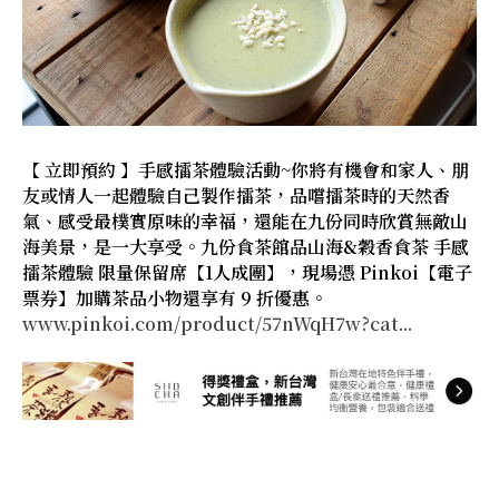
【 立即預約 】手感擂茶體驗活動~你將有機會和家人、朋
友或情人一起體驗自己製作擂茶，品嚐擂茶時的天然香
氣、感受最樸實原味的幸福，還能在九份同時欣賞無敵山
海美景，是一大享受。九份食茶館品山海&穀香食茶 手感
擂茶體驗 限量保留席【1人成團】，現場憑 Pinkoi【電子
票券】加購茶品小物還享有 9 折優惠。
www.pinkoi.com/product/57nWqH7w?cat...