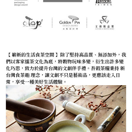
【 嶄新的生活食茶空間 】除了堅持高品質、無添加外，我
們以客家擂茶文化為底，將穀物玩味多變，衍生出許多變
化巧思，致力於提升台灣的文創伴手禮。吾榖茶糧秉持 新
台灣食茶趣 理念，讓文創不只是藝術品，更應該走入日
常，享受一種美好生活體驗。