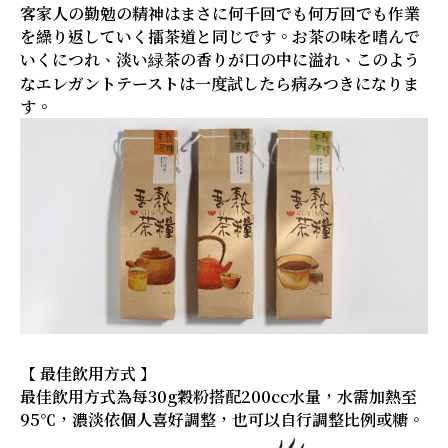
客家人の勤勉の精神はまさに何千回でも何万回でも作業
を繰り返していく擂茶道と同じです。お茶の味を嗜んで
いくにつれ、淡い緑茶の香りが口の中に溢れ、このよう
なエレガントテーストは一度試したら病みつきになりま
す。
【 最佳飲用方式 】
最佳飲用方式為每30g穀粉搭配200cc水量，水需加熱至
95℃，濃淡依個人喜好調整，也可以自行調整比例或糖。