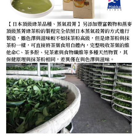
【 日本頂級綠茶品種、蒸氣殺菁 】另添加豐富穀物和燕麥
頂級蒸菁綠茶粉的製程完全依照日本蒸氣殺菁的方式進行
製造，雖色澤與滋味較不如抹茶粉高級，但是綠茶粉與抹
茶粉一樣，可直接將茶葉食用自體內，完整吸收茶葉的維
他命C、茶多酚、兒茶素與食物纖維等多種天然物質，其
保健原理與抹茶粉相同，差異僅在與色澤與滋味。