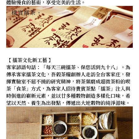
體驗慢食的藝術，享受完美的生活。
【 擂茶文化新工藝 】
客家諺語句話：「每天三碗擂茶、保您活到九十八」。為
傳承客家擂茶文化，吾榖茶糧創辦人走訪全台客家庄，發
揮實驗室不屈不撓的研究精神，將茶葉磨成超微茶粉的喫
茶「食茶」方式，為客家人招待貴賓茶點「擂茶」注入與
時俱進的嶄新元素，並以廿多種穀物創造多樣化口味，希
望以天然、養生為出發點，傳遞出大地穀物的純淨滋味。