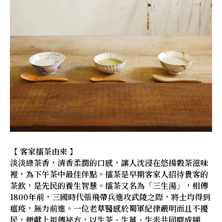
【 客家擂茶由來 】
淡淡綠茶香，清香柔潤的口感，讓人沈浸在悠揚穀茶滋味
裡，為下午茶中最佳伴點。擂茶是早期客家人招待貴客的
茶飲，是先民的養生智慧。擂茶又名為「三生湯」，相傳
1800年前，三國時代張飛帶兵進攻武陵之際，將士均得到
瘟疫，無力前進。一位老草醫感於蜀軍紀律嚴明而且不擾
民，便獻上祖傳祕方，以生茶、生薑、生米共同磨成糊