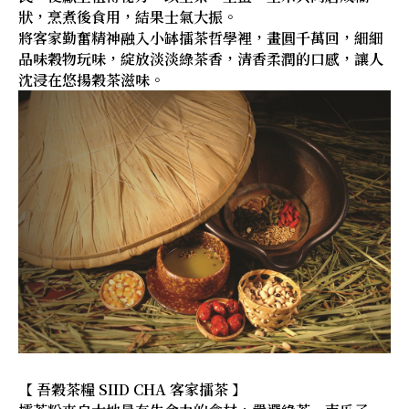
狀，烹煮後食用，結果士氣大振。
將客家勤奮精神融入小缽擂茶哲學裡，畫圓千萬回，細細
品味穀物玩味，綻放淡淡綠茶香，清香柔潤的口感，讓人
沈浸在悠揚穀茶滋味。
【 吾穀茶糧 SIID CHA 客家擂茶 】