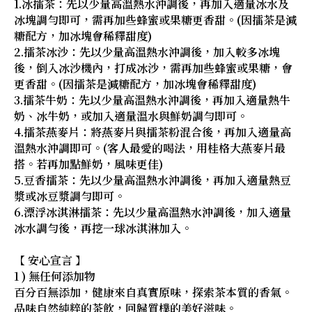
1.冰擂茶：先以少量高溫熱水沖調後，再加入適量冰水及
冰塊調勻即可，需再加些蜂蜜或果糖更香甜。(因擂茶是減
糖配方，加冰塊會稀釋甜度)
2.擂茶冰沙：先以少量高溫熱水沖調後，加入較多冰塊
後，倒入冰沙機內，打成冰沙，需再加些蜂蜜或果糖，會
更香甜。(因擂茶是減糖配方，加冰塊會稀釋甜度)
3.擂茶牛奶：先以少量高溫熱水沖調後，再加入適量熱牛
奶、冰牛奶，或加入適量溫水與鮮奶調勻即可。
4.擂茶燕麥片：將燕麥片與擂茶粉混合後，再加入適量高
溫熱水沖調即可。(客人最愛的喝法，用桂格大燕麥片最
搭。若再加點鮮奶，風味更佳)
5.豆香擂茶：先以少量高溫熱水沖調後，再加入適量熱豆
漿或冰豆漿調勻即可。
6.漂浮冰淇淋擂茶：先以少量高溫熱水沖調後，加入適量
冰水調勻後，再挖一球冰淇淋加入。
【 安心宣言 】
1 ) 無任何添加物
百分百無添加，健康來自真實原味，探索茶本質的香氣。
品味自然純粹的茶飲，回歸質樸的美好滋味。