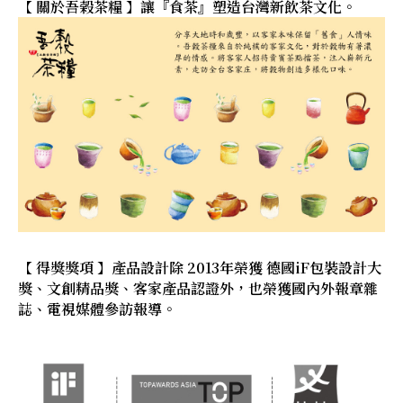
【 關於吾榖茶糧 】讓『食茶』塑造台灣新飲茶文化。
【 得獎獎項 】產品設計除 2013年榮獲 德國iF包裝設計大
獎、文創精品獎、客家產品認證外，也榮獲國內外報章雜
誌、電視媒體參訪報導。