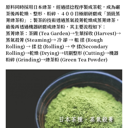
原料同時採用日本綠茶，經過揉捻程序製成茶乾，成為碾
茶後再乾燥、整形、粉碎、４００目極細研磨成「頂級蒸
菁綠茶粉」；製茶的技術透過蒸氣殺菁乾燥成蒸菁綠茶，
最後再透過機器研磨成綠茶粉，其主要流程如下：
蒸菁綠茶：茶園 (Tea Garden)→生葉採收 (Harvest)→
蒸氣殺菁 (Steaming)→ 冷 卻 → 粗 揉 (Rough
Rolling) → 揉 捻 (Rolling) → 中 揉(Secondary
Rolling)→乾燥 (Drying)→切割整形 (Cutting)→機器
粉碎 (Grinding)→綠茶粉 (Green Tea Powder)