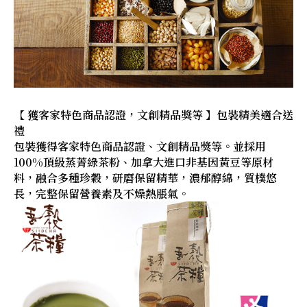
【 獲客家特色商品認證，文創精品獎等 】包裝精美適合送
禮
包裝獲得客家特色商品認證、文創精品獎等。並採用
100%頂級蒸菁綠茶粉、加拿大進口非基因黃豆等原材
料，融合多種珍穀，研磨保留精華，濃郁醇綿，質樸悠
長，完整保留營養素及不燥熱脹氣。