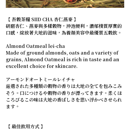
【 吾穀茶糧 SIID CHA 杏仁燕麥 】
研磨杏仁、燕麥與多樣穀物，沖泡便利，濃郁樸質厚實的
口感，綻放著大地的滋味，為養顏美容中最優質五穀飲。
Almond Oatmeal lei-cha
Made of ground almonds, oats and a variety of
grains, Almond Oatmeal is rich in taste and an
excellent choice for skincare.
アーモンドオートミールレイチャ
厳選された多種類の穀物の香りは大地の全てを包みこみ
そう。口につけるや穀物の香りが漂ってきます。柔くほ
ころびるこの味は大地の香ばしさを思い浮かべさせられ
ます。
【 最佳飲用方式 】