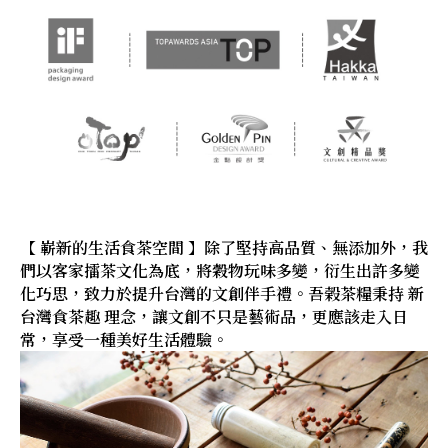
【 嶄新的生活食茶空間 】除了堅持高品質、無添加外，我
們以客家擂茶文化為底，將穀物玩味多變，衍生出許多變
化巧思，致力於提升台灣的文創伴手禮。吾榖茶糧秉持 新
台灣食茶趣 理念，讓文創不只是藝術品，更應該走入日
常，享受一種美好生活體驗。