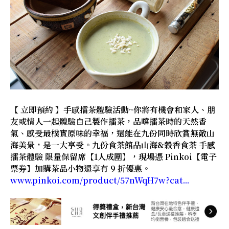
【 立即預約 】手感擂茶體驗活動~你將有機會和家人、朋
友或情人一起體驗自己製作擂茶，品嚐擂茶時的天然香
氣、感受最樸實原味的幸福，還能在九份同時欣賞無敵山
海美景，是一大享受。九份食茶館品山海&穀香食茶 手感
擂茶體驗 限量保留席【1人成團】，現場憑 Pinkoi【電子
票券】加購茶品小物還享有 9 折優惠。
www.pinkoi.com/product/57nWqH7w?cat...