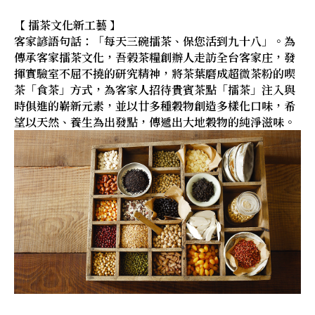
【 擂茶文化新工藝 】
客家諺語句話：「每天三碗擂茶、保您活到九十八」。為
傳承客家擂茶文化，吾榖茶糧創辦人走訪全台客家庄，發
揮實驗室不屈不撓的研究精神，將茶葉磨成超微茶粉的喫
茶「食茶」方式，為客家人招待貴賓茶點「擂茶」注入與
時俱進的嶄新元素，並以廿多種穀物創造多樣化口味，希
望以天然、養生為出發點，傳遞出大地穀物的純淨滋味。