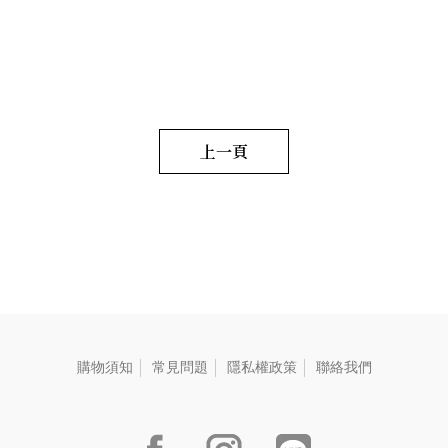
感醇厚，圓潤而飽滿。 毛
麥-28g、【春蕎】蕎麥碧螺
重:290 G
春-22g、【冬可】可可鐵觀
音-22g、【茶包】水蜜桃窨香
烏龍茶-2.5g、【茶包】荔枝窨
香烏龍茶-2.5g、【茶葉】黃金
柚窨香烏龍茶-2.5g、【茶葉】
野薑茉莉窨香烏龍茶-2.5g、
【茶葉】萬壽菊窨香烏龍
上一頁
茶-2.5g、【茶包】日式玄米煎
茶-2.5g、【茶包】黑豆穀茶
(台南三號黑豆)7g、【茶葉】
花蓮紅玉紅茶-2.5g、【茶葉】
三峽碧螺春綠茶-2.5g、【茶
葉】新竹東方美人茶-2.5g、
【茶葉】阿里山高山烏龍
茶-2.5g、【茶食】綜合果
仁-25g、【茶食】無調味堅
果-22g
購物須知
常見問題
隱私權政策
聯絡我們