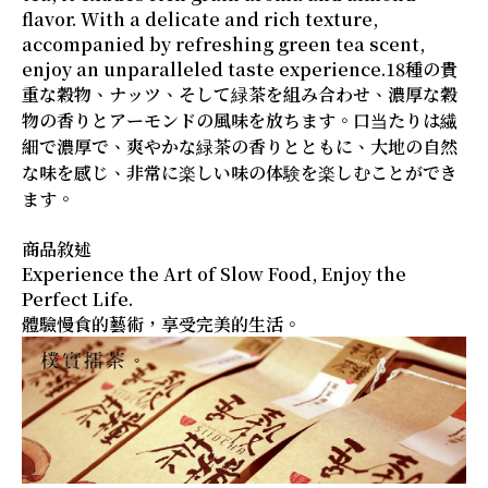
flavor. With a delicate and rich texture,
accompanied by refreshing green tea scent,
enjoy an unparalleled taste experience.18種の貴
重な穀物、ナッツ、そして緑茶を組み合わせ、濃厚な穀
物の香りとアーモンドの風味を放ちます。口当たりは繊
細で濃厚で、爽やかな緑茶の香りとともに、大地の自然
な味を感じ、非常に楽しい味の体験を楽しむことができ
ます。
商品敘述
Experience the Art of Slow Food, Enjoy the
Perfect Life.
體驗慢食的藝術，享受完美的生活。