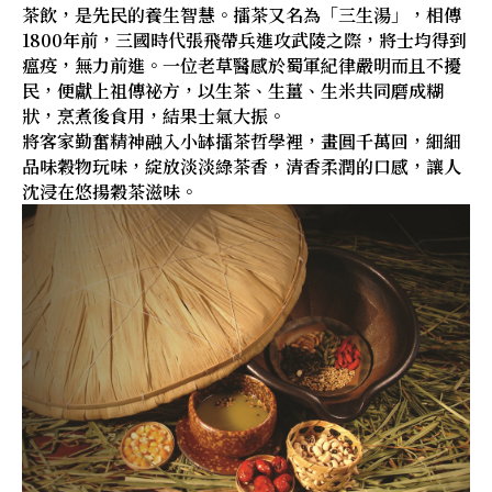
茶飲，是先民的養生智慧。擂茶又名為「三生湯」，相傳
1800年前，三國時代張飛帶兵進攻武陵之際，將士均得到
瘟疫，無力前進。一位老草醫感於蜀軍紀律嚴明而且不擾
民，便獻上祖傳祕方，以生茶、生薑、生米共同磨成糊
狀，烹煮後食用，結果士氣大振。
將客家勤奮精神融入小缽擂茶哲學裡，畫圓千萬回，細細
品味穀物玩味，綻放淡淡綠茶香，清香柔潤的口感，讓人
沈浸在悠揚穀茶滋味。