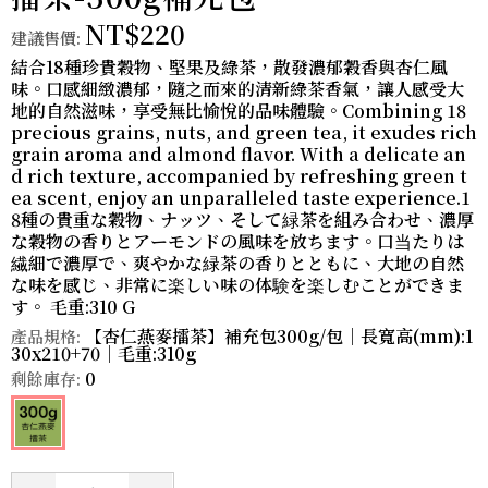
NT$220
建議售價:
結合18種珍貴穀物、堅果及綠茶，散發濃郁穀香與杏仁風
味。口感細緻濃郁，隨之而來的清新綠茶香氣，讓人感受大
地的自然滋味，享受無比愉悅的品味體驗。Combining 18
precious grains, nuts, and green tea, it exudes rich
grain aroma and almond flavor. With a delicate an
d rich texture, accompanied by refreshing green t
ea scent, enjoy an unparalleled taste experience.1
8種の貴重な穀物、ナッツ、そして緑茶を組み合わせ、濃厚
な穀物の香りとアーモンドの風味を放ちます。口当たりは
繊細で濃厚で、爽やかな緑茶の香りとともに、大地の自然
な味を感じ、非常に楽しい味の体験を楽しむことができま
す。 毛重:310 G
【杏仁燕麥擂茶】補充包300g/包｜長寬高(mm):1
產品規格:
30x210+70｜毛重:310g
0
剩餘庫存: