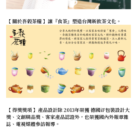
【 關於吾榖茶糧 】讓『食茶』塑造台灣新飲茶文化。
【 得獎獎項 】產品設計除 2013年榮獲 德國iF包裝設計大
獎、文創精品獎、客家產品認證外，也榮獲國內外報章雜
誌、電視媒體參訪報導。