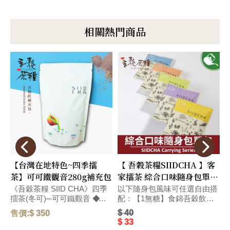
相關熱門商品
【台灣在地特色~四季擂
【 吾穀茶糧SIIDCHA 】客
茶】可可鐵觀音280g補充包
家擂茶 綜合口味隨身包單包
Hakka Ground Tea
《吾穀茶糧 SIID CHA》四季
以下隨身包風味可任選自由搭
擂茶(冬可)─可可鐵觀音 ◆精
配：【1無糖】食錦吾穀飲無
選台灣在地烏龍茶獨特碳焙熟
糖-28g、【4無糖】客家擂茶
$ 40
售價:$ 350
售
果香氣、和醇厚飽滿的可可滋
無糖-28g、【5號】杏仁燕麥
$ 33
味，搭配紐西蘭頂級奶粉，口
擂茶-28g、【6號】杏仁燕