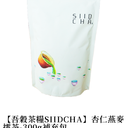
【吾穀茶糧SIIDCHA】杏仁燕麥
擂茶-300g補充包