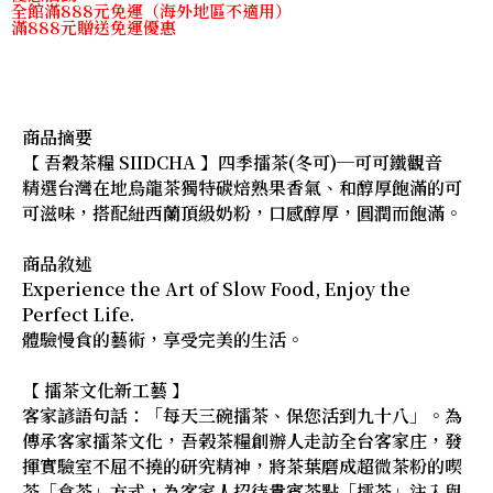
全館滿888元免運（海外地區不適用）
滿888元贈送免運優惠
商品摘要
【 吾穀茶糧 SIIDCHA 】四季擂茶(冬可)─可可鐵觀音
精選台灣在地烏龍茶獨特碳焙熟果香氣、和醇厚飽滿的可
可滋味，搭配紐西蘭頂級奶粉，口感醇厚，圓潤而飽滿。
商品敘述
Experience the Art of Slow Food, Enjoy the
Perfect Life.
體驗慢食的藝術，享受完美的生活。
【 擂茶文化新工藝 】
客家諺語句話：「每天三碗擂茶、保您活到九十八」。為
傳承客家擂茶文化，吾榖茶糧創辦人走訪全台客家庄，發
揮實驗室不屈不撓的研究精神，將茶葉磨成超微茶粉的喫
茶「食茶」方式，為客家人招待貴賓茶點「擂茶」注入與