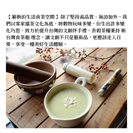
【 嶄新的生活食茶空間 】除了堅持高品質、無添加外，我
們以客家擂茶文化為底，將穀物玩味多變，衍生出許多變
化巧思，致力於提升台灣的文創伴手禮。吾榖茶糧秉持 新
台灣食茶趣 理念，讓文創不只是藝術品，更應該走入日
常，享受一種美好生活體驗。