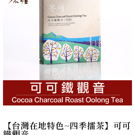
【台灣在地特色~四季擂茶】可可
鐵觀音