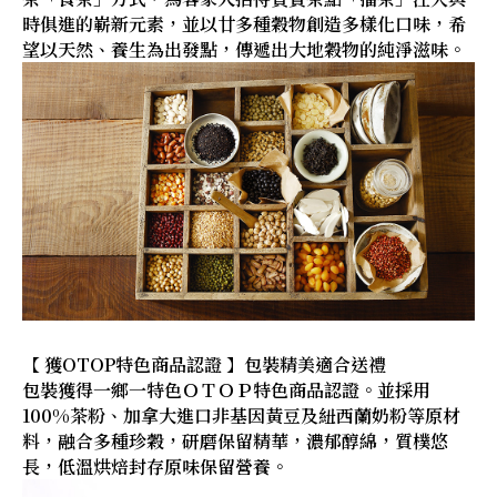
時俱進的嶄新元素，並以廿多種穀物創造多樣化口味，希
望以天然、養生為出發點，傳遞出大地穀物的純淨滋味。
【 獲OTOP特色商品認證 】包裝精美適合送禮
包裝獲得一鄉一特色ＯＴＯＰ特色商品認證。並採用
100%茶粉、加拿大進口非基因黃豆及紐西蘭奶粉等原材
料，融合多種珍穀，研磨保留精華，濃郁醇綿，質樸悠
長，低溫烘焙封存原味保留營養。