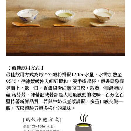
【 最佳飲用方式 】
最佳飲用方式為每22G穀粉搭配120cc水量，水需加熱至
95℃，徐徐緩緩沖入細細攪和，雙手捧起杯，穀香裊裊撲
鼻而上，飲一口，香濃綿滑細緻的口感，散發一種溫婉的
蘊 藉芬芳，味蕾記載著都是大地最感動的滋味，百分之百
堅持著新鮮品質，若與牛奶或豆漿調配，多重口感交織一
體，五感體驗五穀多樣化的風味。