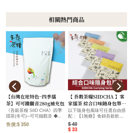
相關熱門商品
【台灣在地特色~四季擂
【 吾穀茶糧SIIDCHA 】客
茶】可可鐵觀音280g補充包
家擂茶 綜合口味隨身包單包
Hakka Ground Tea
《吾穀茶糧 SIID CHA》四季
以下隨身包風味可任選自由搭
擂茶(冬可)─可可鐵觀音 ◆精
配：【1無糖】食錦吾穀飲無
選台灣在地烏龍茶獨特碳焙熟
糖-28g、【4無糖】客家擂茶
$ 40
售價:$ 350
售
果香氣、和醇厚飽滿的可可滋
無糖-28g、【5號】杏仁燕麥
$ 33
味，搭配紐西蘭頂級奶粉，口
擂茶-28g、【6號】杏仁燕