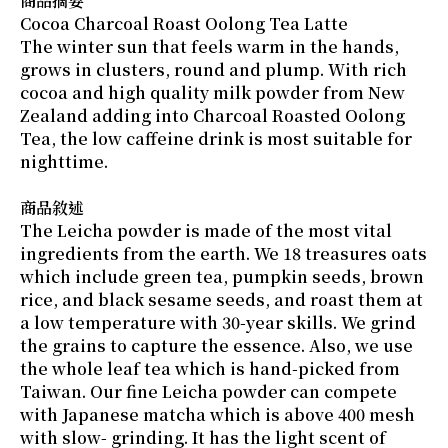
商品摘要
Cocoa Charcoal Roast Oolong Tea Latte
The winter sun that feels warm in the hands,
grows in clusters, round and plump. With rich
cocoa and high quality milk powder from New
Zealand adding into Charcoal Roasted Oolong
Tea, the low caffeine drink is most suitable for
nighttime.
商品敘述
The Leicha powder is made of the most vital
ingredients from the earth. We 18 treasures oats
which include green tea, pumpkin seeds, brown
rice, and black sesame seeds, and roast them at
a low temperature with 30-year skills. We grind
the grains to capture the essence. Also, we use
the whole leaf tea which is hand-picked from
Taiwan. Our fine Leicha powder can compete
with Japanese matcha which is above 400 mesh
with slow- grinding. It has the light scent of