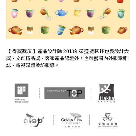
【 得獎獎項 】產品設計除 2013年榮獲 德國iF包裝設計大
獎、文創精品獎、客家產品認證外，也榮獲國內外報章雜
誌、電視媒體參訪報導。