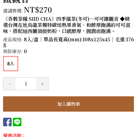
NT$270
建議售價:
《吾穀茶糧 SIID CHA》四季擂茶(冬可)─可可鐵觀音 ◆精
選台灣在地烏龍茶獨特碳焙熟果香氣、和醇厚飽滿的可可滋
味，搭配紐西蘭頂級奶粉，口感醇厚，圓潤而飽滿。
8入/盒｜單品長寬高(mm):108x125x45｜毛重:176
產品規格:
g
0
剩餘庫存:
-
+
優惠活動：