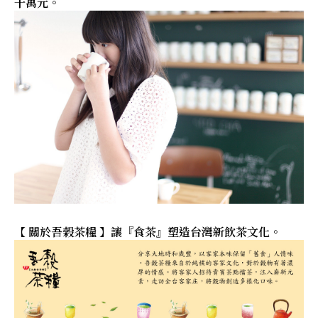
千萬元。
【 關於吾榖茶糧 】讓『食茶』塑造台灣新飲茶文化。