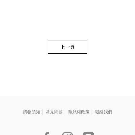
感醇厚，圓潤而飽滿。 毛
麥-28g、【春蕎】蕎麥碧螺
重:290 G
春-22g、【冬可】可可鐵觀
音-22g、【茶包】水蜜桃窨香
烏龍茶-2.5g、【茶包】荔枝窨
香烏龍茶-2.5g、【茶葉】黃金
柚窨香烏龍茶-2.5g、【茶葉】
野薑茉莉窨香烏龍茶-2.5g、
【茶葉】萬壽菊窨香烏龍
上一頁
茶-2.5g、【茶包】日式玄米煎
茶-2.5g、【茶包】黑豆穀茶
(台南三號黑豆)7g、【茶葉】
花蓮紅玉紅茶-2.5g、【茶葉】
三峽碧螺春綠茶-2.5g、【茶
葉】新竹東方美人茶-2.5g、
【茶葉】阿里山高山烏龍
茶-2.5g、【茶食】綜合果
仁-25g、【茶食】無調味堅
果-22g
購物須知
常見問題
隱私權政策
聯絡我們