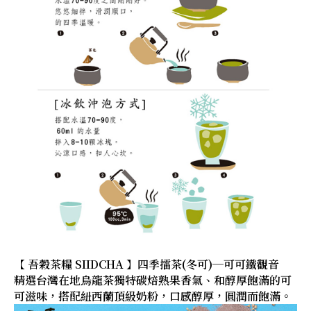
【 吾穀茶糧 SIIDCHA 】四季擂茶(冬可)─可可鐵觀音
精選台灣在地烏龍茶獨特碳焙熟果香氣、和醇厚飽滿的可
可滋味，搭配紐西蘭頂級奶粉，口感醇厚，圓潤而飽滿。