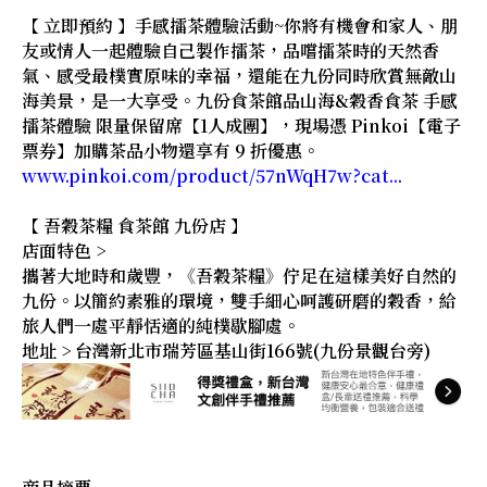
【 立即預約 】手感擂茶體驗活動~你將有機會和家人、朋
友或情人一起體驗自己製作擂茶，品嚐擂茶時的天然香
氣、感受最樸實原味的幸福，還能在九份同時欣賞無敵山
海美景，是一大享受。九份食茶館品山海&穀香食茶 手感
擂茶體驗 限量保留席【1人成團】，現場憑 Pinkoi【電子
票券】加購茶品小物還享有 9 折優惠。
www.pinkoi.com/product/57nWqH7w?cat...
【 吾穀茶糧 食茶館 九份店 】
店面特色 >
攜著大地時和歲豐，《吾穀茶糧》佇足在這樣美好自然的
九份。以簡約素雅的環境，雙手細心呵護研磨的穀香，給
旅人們一處平靜恬適的純樸歇腳處。
地址 > 台灣新北市瑞芳區基山街166號(九份景觀台旁)