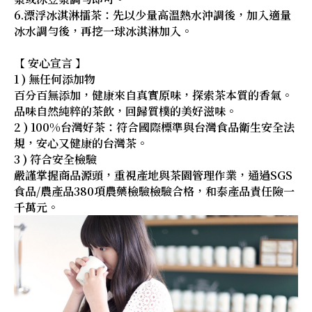
6.漂浮冰淇淋擂茶：先以少量高溫熱水沖調後，加入適量
冰水調勻後，再挖一球冰淇淋加入。
【 安心宣言 】
1 ) 無任何添加物
百分百無添加，健康來自真實原味，探索茶本質的香氣。
品味自然純粹的茶飲，回歸質樸的美好滋味。
2 ) 100%台灣好茶：符合國際標準與台灣食品衛生安全法
規，安心又健康的台灣茶。
3 ) 符合安全檢驗
嚴謹掌握商品源頭，重視產地與茶園管理作業，通過SGS
食品/農產品380項農藥檢驗檢驗合格，和泰產品責任險一
千萬元。