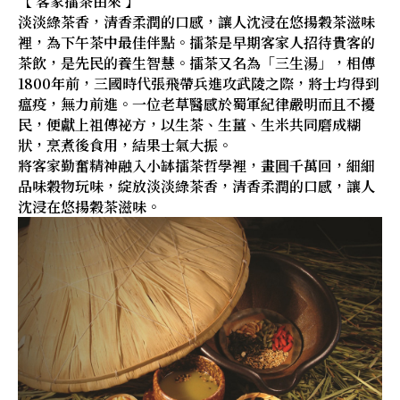
【 客家擂茶由來 】
淡淡綠茶香，清香柔潤的口感，讓人沈浸在悠揚穀茶滋味
裡，為下午茶中最佳伴點。擂茶是早期客家人招待貴客的
茶飲，是先民的養生智慧。擂茶又名為「三生湯」，相傳
1800年前，三國時代張飛帶兵進攻武陵之際，將士均得到
瘟疫，無力前進。一位老草醫感於蜀軍紀律嚴明而且不擾
民，便獻上祖傳祕方，以生茶、生薑、生米共同磨成糊
狀，烹煮後食用，結果士氣大振。
將客家勤奮精神融入小缽擂茶哲學裡，畫圓千萬回，細細
品味穀物玩味，綻放淡淡綠茶香，清香柔潤的口感，讓人
沈浸在悠揚穀茶滋味。