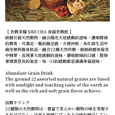
【 吾穀茶糧 SIID CHA 食錦吾穀飲 】
研磨什錦天然穀物，融合陽光大地感動的滋味，濃郁醇綿
的穀香，可滿足一餐的飽足感，方便沖飲，為忙碌生活中
最佳便利養身飲品。融合22種天然珍穀，細細研磨保留其
中精華，流洩著大地感動的滋味，濃郁醇綿的口感，散發
著樸質悠長的氣息，每一口的感動都是滿滿幸福滋味。
Abundant Grain Drink​
The ground 22 assorted natural grains are fused
with sunlight and touching taste of the earth as
well as the rich and soft grain flavor achieve.
雑穀ドリンク
22種類の天然穀物は、豊富で柔らかい穀物の味を実現す
るだけでなく、日光と地面にぴったりの味が融合してい