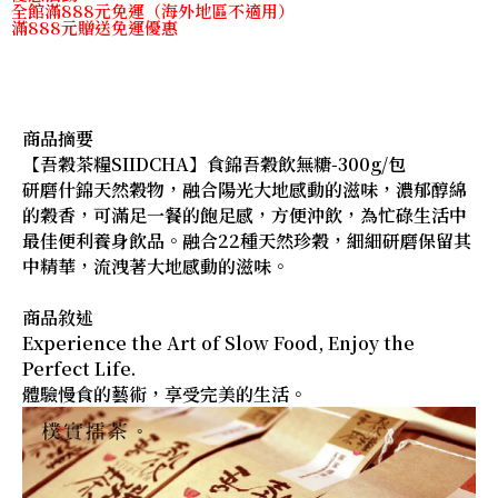
全館滿888元免運（海外地區不適用）
滿888元贈送免運優惠
商品摘要
【吾穀茶糧SIIDCHA】食錦吾穀飲無糖-300g/包
研磨什錦天然穀物，融合陽光大地感動的滋味，濃郁醇綿
的穀香，可滿足一餐的飽足感，方便沖飲，為忙碌生活中
最佳便利養身飲品。融合22種天然珍穀，細細研磨保留其
中精華，流洩著大地感動的滋味。
商品敘述
Experience the Art of Slow Food, Enjoy the
Perfect Life.
體驗慢食的藝術，享受完美的生活。