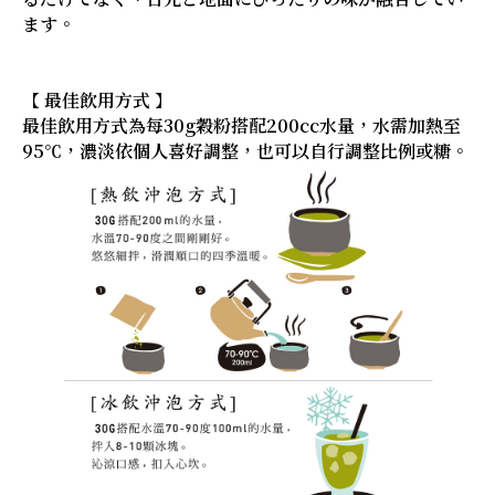
ます。
【 最佳飲用方式 】
最佳飲用方式為每30g穀粉搭配200cc水量，水需加熱至
95℃，濃淡依個人喜好調整，也可以自行調整比例或糖。