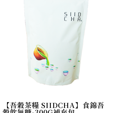
【吾穀茶糧 SIIDCHA】食錦吾
穀飲無糖-300G補充包