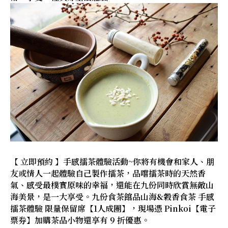
【 立即預約 】手感擂茶體驗活動~你將有機會和家人、朋
友或情人一起體驗自己製作擂茶，品嚐擂茶時的天然香
氣、感受最樸實原味的幸福，還能在九份同時欣賞無敵山
海美景，是一大享受。九份食茶館品山海&穀香食茶 手感
擂茶體驗 限量保留席【1人成團】，現場憑 Pinkoi【電子
票券】加購茶品小物還享有 9 折優惠。