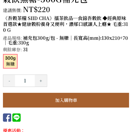
NT$220
建議售價:
《吾穀茶糧 SIID CHA》擂茶飲品─食錦吾穀飲 ◆經典原味
首選款★健康穀粉養身又便利，濃郁口感讓人上癮★ 毛重:31
0 G
補充包300g/包 - 無糖｜長寬高(mm):130x210+70
產品規格:
｜毛重:310g
31
剩餘庫存:
-
+
優惠活動：