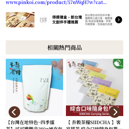
www.pinkoi.com/product/57nWqH7w?cat...
相關熱門商品
【台灣在地特色~四季擂
【 吾穀茶糧SIIDCHA 】客
茶】可可鐵觀音280g補充包
家擂茶 綜合口味隨身包單包