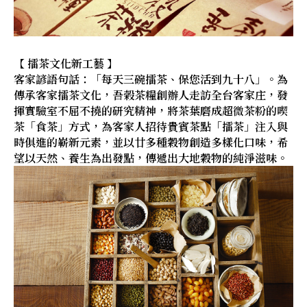
【 擂茶文化新工藝 】
客家諺語句話：「每天三碗擂茶、保您活到九十八」。為
傳承客家擂茶文化，吾榖茶糧創辦人走訪全台客家庄，發
揮實驗室不屈不撓的研究精神，將茶葉磨成超微茶粉的喫
茶「食茶」方式，為客家人招待貴賓茶點「擂茶」注入與
時俱進的嶄新元素，並以廿多種穀物創造多樣化口味，希
望以天然、養生為出發點，傳遞出大地穀物的純淨滋味。