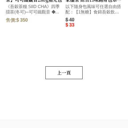
Hakka Ground Tea
《吾穀茶糧 SIID CHA》四季
以下隨身包風味可任選自由搭
擂茶(冬可)─可可鐵觀音 ◆精
配：【1無糖】食錦吾穀飲無
選台灣在地烏龍茶獨特碳焙熟
糖-28g、【4無糖】客家擂茶
$ 40
售價:$ 350
售
果香氣、和醇厚飽滿的可可滋
無糖-28g、【5號】杏仁燕麥
$ 33
味，搭配紐西蘭頂級奶粉，口
擂茶-28g、【6號】杏仁燕
感醇厚，圓潤而飽滿。 毛
麥-28g、【春蕎】蕎麥碧螺
重:290 G
春-22g、【冬可】可可鐵觀
音-22g、【茶包】水蜜桃窨香
烏龍茶-2.5g、【茶包】荔枝窨
香烏龍茶-2.5g、【茶葉】黃金
柚窨香烏龍茶-2.5g、【茶葉】
野薑茉莉窨香烏龍茶-2.5g、
【茶葉】萬壽菊窨香烏龍
上一頁
茶-2.5g、【茶包】日式玄米煎
茶-2.5g、【茶包】黑豆穀茶
(台南三號黑豆)7g、【茶葉】
花蓮紅玉紅茶-2.5g、【茶葉】
三峽碧螺春綠茶-2.5g、【茶
葉】新竹東方美人茶-2.5g、
【茶葉】阿里山高山烏龍
茶-2.5g、【茶食】綜合果
仁-25g、【茶食】無調味堅
果-22g