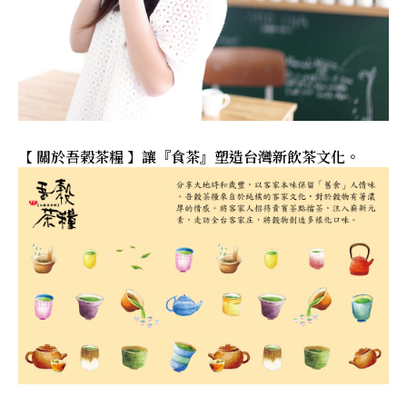
【 關於吾榖茶糧 】讓『食茶』塑造台灣新飲茶文化。