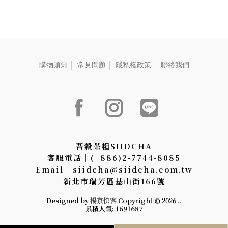
三峽碧螺春綠茶-2.5g、【茶
葉】新竹東方美人茶-2.5g、
【茶葉】阿里山高山烏龍
茶-2.5g、【茶食】綜合果
仁-25g、【茶食】無調味堅
果-22g
購物須知
常見問題
隱私權政策
聯絡我們
吾穀茶糧SIIDCHA
客服電話│(+886)2-7744-8085
Email│siidcha@siidcha.com.tw
新北市瑞芳區基山街166號
Designed by
揚京快客
Copyright © 2026
..
累積人氣: 1691687