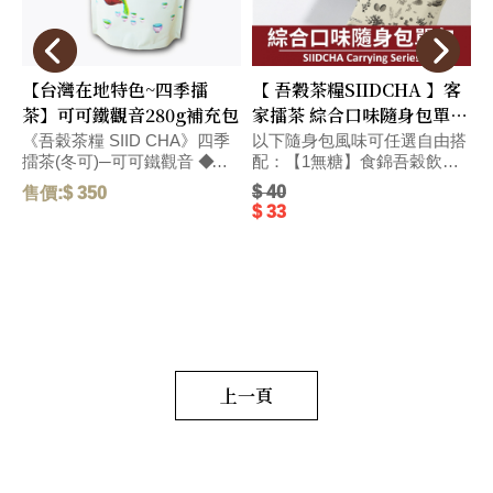
【台灣在地特色~四季擂
【 吾穀茶糧SIIDCHA 】客
茶】可可鐵觀音280g補充包
家擂茶 綜合口味隨身包單包
Hakka Ground Tea
《吾穀茶糧 SIID CHA》四季
以下隨身包風味可任選自由搭
擂茶(冬可)─可可鐵觀音 ◆精
配：【1無糖】食錦吾穀飲無
選台灣在地烏龍茶獨特碳焙熟
糖-28g、【4無糖】客家擂茶
$ 40
售價:$ 350
售
果香氣、和醇厚飽滿的可可滋
無糖-28g、【5號】杏仁燕麥
$ 33
味，搭配紐西蘭頂級奶粉，口
擂茶-28g、【6號】杏仁燕
感醇厚，圓潤而飽滿。 毛
麥-28g、【春蕎】蕎麥碧螺
重:290 G
春-22g、【冬可】可可鐵觀
音-22g、【茶包】水蜜桃窨香
烏龍茶-2.5g、【茶包】荔枝窨
香烏龍茶-2.5g、【茶葉】黃金
柚窨香烏龍茶-2.5g、【茶葉】
野薑茉莉窨香烏龍茶-2.5g、
【茶葉】萬壽菊窨香烏龍
上一頁
茶-2.5g、【茶包】日式玄米煎
茶-2.5g、【茶包】黑豆穀茶
(台南三號黑豆)7g、【茶葉】
花蓮紅玉紅茶-2.5g、【茶葉】