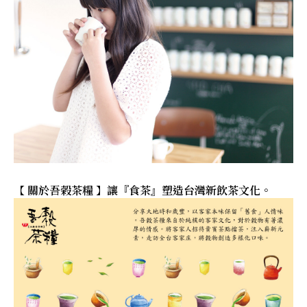
【 關於吾榖茶糧 】讓『食茶』塑造台灣新飲茶文化。