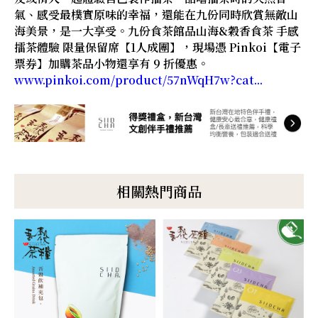
氣、感受最樸實原味的幸福，還能在九份同時欣賞無敵山
海美景，是一大享受。九份食茶館品山海&穀香食茶 手感
擂茶體驗 限量保留席【1人成團】，現場憑 Pinkoi【電子
票券】加購茶品小物還享有 9 折優惠。
www.pinkoi.com/product/57nWqH7w?cat...
相關熱門商品