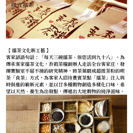
【 擂茶文化新工藝 】
客家諺語句話：「每天三碗擂茶、保您活到九十八」。為
傳承客家擂茶文化，吾榖茶糧創辦人走訪全台客家庄，發
揮實驗室不屈不撓的研究精神，將茶葉磨成超微茶粉的喫
茶「食茶」方式，為客家人招待貴賓茶點「擂茶」注入與
時俱進的嶄新元素，並以廿多種穀物創造多樣化口味，希
望以天然、養生為出發點，傳遞出大地穀物的純淨滋味。