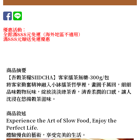
優惠活動：
全館滿888元免運（海外地區不適用）
滿888元贈送免運優惠
商品摘要
【吾穀茶糧SIIDCHA】客家擂茶無糖-300g/包
將客家勤奮精神融入小缽擂茶哲學裡，畫圓千萬回，細細
品味穀物玩味，綻放淡淡綠茶香，清香柔潤的口感，讓人
沈浸在悠揚穀茶滋味。
商品敘述
Experience the Art of Slow Food, Enjoy the
Perfect Life.
體驗慢食的藝術，享受完美的生活。