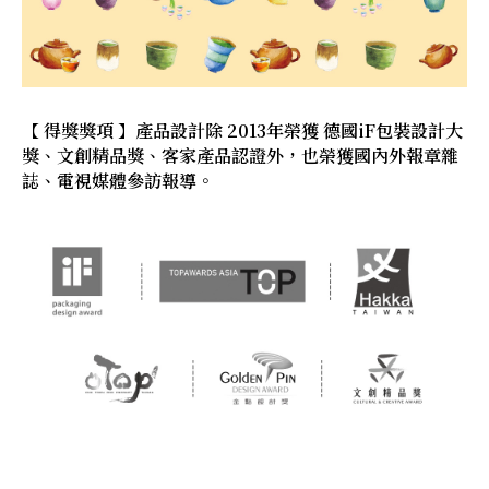
【 得獎獎項 】產品設計除 2013年榮獲 德國iF包裝設計大
獎、文創精品獎、客家產品認證外，也榮獲國內外報章雜
誌、電視媒體參訪報導。