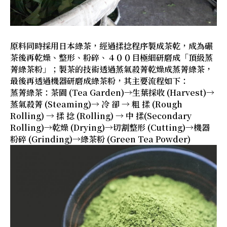
原料同時採用日本綠茶，經過揉捻程序製成茶乾，成為碾
茶後再乾燥、整形、粉碎、４００目極細研磨成「頂級蒸
菁綠茶粉」；製茶的技術透過蒸氣殺菁乾燥成蒸菁綠茶，
最後再透過機器研磨成綠茶粉，其主要流程如下：
蒸菁綠茶：茶園 (Tea Garden)→生葉採收 (Harvest)→
蒸氣殺菁 (Steaming)→ 冷 卻 → 粗 揉 (Rough
Rolling) → 揉 捻 (Rolling) → 中 揉(Secondary
Rolling)→乾燥 (Drying)→切割整形 (Cutting)→機器
粉碎 (Grinding)→綠茶粉 (Green Tea Powder)