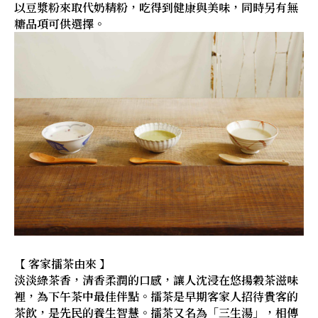
以豆漿粉來取代奶精粉，吃得到健康與美味，同時另有無
糖品項可供選擇。
【 客家擂茶由來 】
淡淡綠茶香，清香柔潤的口感，讓人沈浸在悠揚穀茶滋味
裡，為下午茶中最佳伴點。擂茶是早期客家人招待貴客的
茶飲，是先民的養生智慧。擂茶又名為「三生湯」，相傳