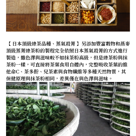
【 日本頂級綠茶品種、蒸氣殺菁 】另添加豐富穀物和燕麥
頂級蒸菁綠茶粉的製程完全依照日本蒸氣殺菁的方式進行
製造，雖色澤與滋味較不如抹茶粉高級，但是綠茶粉與抹
茶粉一樣，可直接將茶葉食用自體內，完整吸收茶葉的維
他命C、茶多酚、兒茶素與食物纖維等多種天然物質，其
保健原理與抹茶粉相同，差異僅在與色澤與滋味。