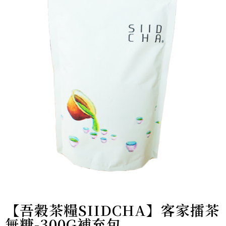
【吾穀茶糧SIIDCHA】客家擂茶
無糖-300G補充包