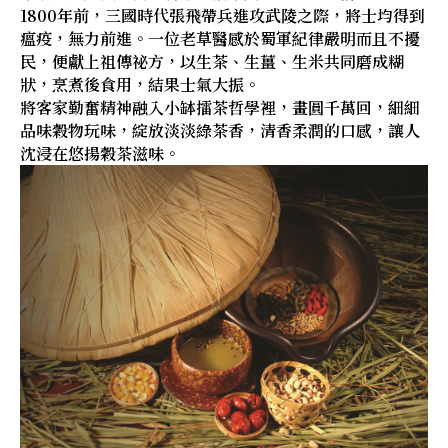
1800年前，三國時代張飛帶兵進攻武陵之際，將士均得到
瘟疫，無力前進。一位老草醫感於蜀軍紀律嚴明而且不擾
民，便獻上祖傳祕方，以生茶、生薑、生米共同磨成糊
狀，烹煮後食用，結果士氣大振。
將客家勤奮精神融入小缽擂茶哲學裡，畫圓千萬回，細細
品味穀物玩味，綻放淡淡綠茶香，清香柔潤的口感，讓人
沈浸在悠揚穀茶滋味。