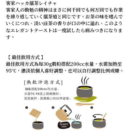
客家ハッカ擂茶レイチャ
客家人の勤勉の精神はまさに何千回でも何万回でも作業
を繰り返していく擂茶道と同じです。お茶の味を嗜んで
いくにつれ、淡い緑茶の香りが口の中に溢れ、このよう
なエレガントテーストは一度試したら病みつきになりま
す。
【 最佳飲用方式 】
最佳飲用方式為每30g穀粉搭配200cc水量，水需加熱至
95℃，濃淡依個人喜好調整，也可以自行調整比例或糖。