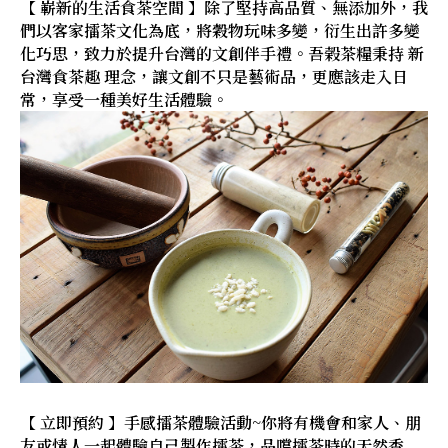
【 嶄新的生活食茶空間 】除了堅持高品質、無添加外，我
們以客家擂茶文化為底，將穀物玩味多變，衍生出許多變
化巧思，致力於提升台灣的文創伴手禮。吾榖茶糧秉持 新
台灣食茶趣 理念，讓文創不只是藝術品，更應該走入日
常，享受一種美好生活體驗。
【 立即預約 】手感擂茶體驗活動~你將有機會和家人、朋
友或情人一起體驗自己製作擂茶，品嚐擂茶時的天然香