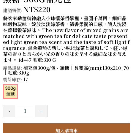
NT$220
建議售價:
將客家勤奮精神融入小缽擂茶哲學裡，畫圓千萬回，細細品
味穀物玩味，綻放淡淡綠茶香，清香柔潤的口感，讓人沈浸
在悠揚穀茶滋味。 The new flavor of mixed grains are
matched with green tea for delicate taste present
ed light green tea scent and the taste of soft light f
ragrance. 混合穀類の新しい味は緑茶と調和して、軽い緑
茶の香りと柔らかい光の香りの味を呈する繊細な味を与え
ます。 id=47 毛重:310 G
補充包300g/包 - 無糖｜長寬高(mm):130x210+70
產品規格:
｜毛重:310g
17
剩餘庫存:
-
+