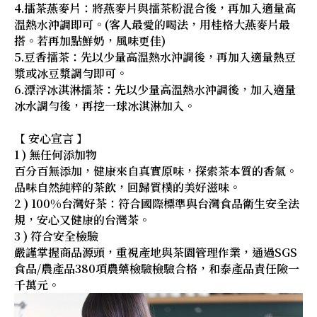
4.擂茶燕麥片：將燕麥片與擂茶粉混合後，再加入適量高
溫熱水沖調即可。(客人最愛的喝法，用桂格大燕麥片最
搭。若再加點鮮奶，風味更佳)
5.豆香擂茶：先以少量高溫熱水沖調後，再加入適量熱豆
漿或冰豆漿調勻即可。
6.漂浮冰淇淋擂茶：先以少量高溫熱水沖調後，加入適量
冰水調勻後，再挖一球冰淇淋加入。
【 安心宣言 】
1 ) 無任何添加物
百分百無添加，健康來自真實原味，探索茶本質的香氣。
品味自然純粹的茶飲，回歸質樸的美好滋味。
2 ) 100%台灣好茶：符合國際標準與台灣食品衛生安全法
規，安心又健康的台灣茶。
3 ) 符合安全檢驗
嚴謹掌握商品源頭，重視產地與茶園管理作業，通過SGS
食品/農產品380項農藥檢驗檢驗合格，和泰產品責任險一
千萬元。