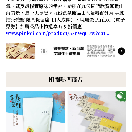
氣、感受最樸實原味的幸福，還能在九份同時欣賞無敵山
海美景，是一大享受。九份食茶館品山海&穀香食茶 手感
擂茶體驗 限量保留席【1人成團】，現場憑 Pinkoi【電子
票券】加購茶品小物還享有 9 折優惠。
www.pinkoi.com/product/57nWqH7w?cat...
相關熱門商品