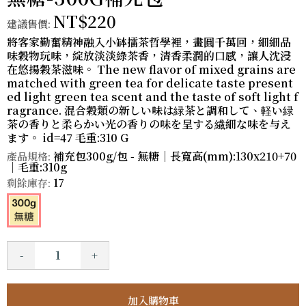
NT$220
建議售價:
將客家勤奮精神融入小缽擂茶哲學裡，畫圓千萬回，細細品
味穀物玩味，綻放淡淡綠茶香，清香柔潤的口感，讓人沈浸
在悠揚穀茶滋味。 The new flavor of mixed grains are
matched with green tea for delicate taste present
ed light green tea scent and the taste of soft light f
ragrance. 混合穀類の新しい味は緑茶と調和して、軽い緑
茶の香りと柔らかい光の香りの味を呈する繊細な味を与え
ます。 id=47 毛重:310 G
補充包300g/包 - 無糖｜長寬高(mm):130x210+70
產品規格:
｜毛重:310g
17
剩餘庫存:
-
+