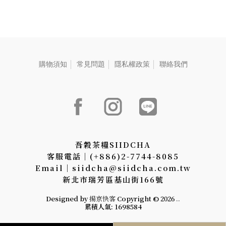
三峽碧螺春綠茶-2.5g、【茶
葉】新竹東方美人茶-2.5g、
【茶葉】阿里山高山烏龍
茶-2.5g、【茶食】綜合果
仁-25g、【茶食】無調味堅
果-22g
購物須知
常見問題
隱私權政策
聯絡我們
吾穀茶糧SIIDCHA
客服電話│(+886)2-7744-8085
Email│siidcha@siidcha.com.tw
新北市瑞芳區基山街166號
Designed by
揚京快客
Copyright © 2026
..
累積人氣: 1698584