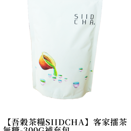
【吾穀茶糧SIIDCHA】客家擂茶
無糖-300G補充包