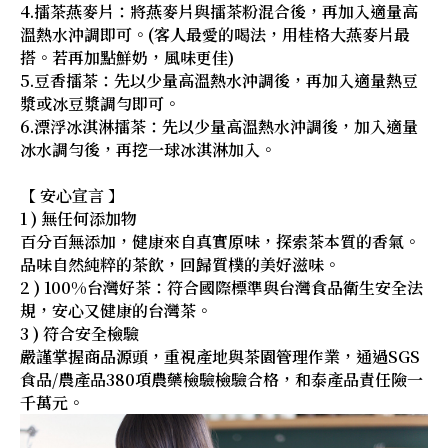
4.擂茶燕麥片：將燕麥片與擂茶粉混合後，再加入適量高
溫熱水沖調即可。(客人最愛的喝法，用桂格大燕麥片最
搭。若再加點鮮奶，風味更佳)
5.豆香擂茶：先以少量高溫熱水沖調後，再加入適量熱豆
漿或冰豆漿調勻即可。
6.漂浮冰淇淋擂茶：先以少量高溫熱水沖調後，加入適量
冰水調勻後，再挖一球冰淇淋加入。
【 安心宣言 】
1 ) 無任何添加物
百分百無添加，健康來自真實原味，探索茶本質的香氣。
品味自然純粹的茶飲，回歸質樸的美好滋味。
2 ) 100%台灣好茶：符合國際標準與台灣食品衛生安全法
規，安心又健康的台灣茶。
3 ) 符合安全檢驗
嚴謹掌握商品源頭，重視產地與茶園管理作業，通過SGS
食品/農產品380項農藥檢驗檢驗合格，和泰產品責任險一
千萬元。