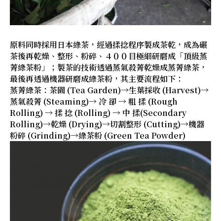
原料同時採用日本綠茶，經過揉捻程序製成茶乾，成為碾
茶後再乾燥、整形、粉碎、４００目極細研磨成「頂級蒸
菁綠茶粉」；製茶的技術透過蒸氣殺菁乾燥成蒸菁綠茶，
最後再透過機器研磨成綠茶粉，其主要流程如下：
蒸菁綠茶：茶園 (Tea Garden)→生葉採收 (Harvest)→
蒸氣殺菁 (Steaming)→ 冷 卻 → 粗 揉 (Rough
Rolling) → 揉 捻 (Rolling) → 中 揉(Secondary
Rolling)→乾燥 (Drying)→切割整形 (Cutting)→機器
粉碎 (Grinding)→綠茶粉 (Green Tea Powder)