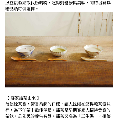
以豆漿粉來取代奶精粉，吃得到健康與美味，同時另有無
糖品項可供選擇。
【 客家擂茶由來 】
淡淡綠茶香，清香柔潤的口感，讓人沈浸在悠揚穀茶滋味
裡，為下午茶中最佳伴點。擂茶是早期客家人招待貴客的
茶飲，是先民的養生智慧。擂茶又名為「三生湯」，相傳