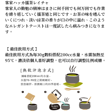
客家ハッカ擂茶レイチャ
客家人の勤勉の精神はまさに何千回でも何万回でも作業
を繰り返していく擂茶道と同じです。お茶の味を嗜んで
いくにつれ、淡い緑茶の香りが口の中に溢れ、このよう
なエレガントテーストは一度試したら病みつきになりま
す。
【 最佳飲用方式 】
最佳飲用方式為每30g穀粉搭配200cc水量，水需加熱至
95℃，濃淡依個人喜好調整，也可以自行調整比例或糖。