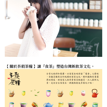
【 關於吾榖茶糧 】讓『食茶』塑造台灣新飲茶文化。