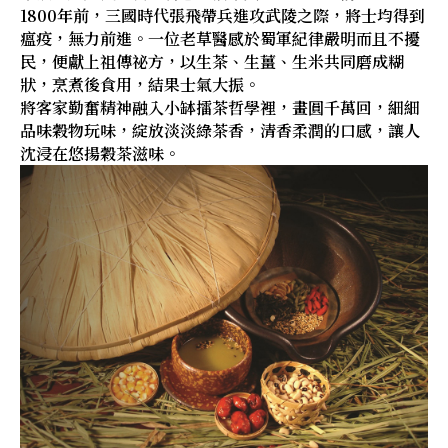
1800年前，三國時代張飛帶兵進攻武陵之際，將士均得到
瘟疫，無力前進。一位老草醫感於蜀軍紀律嚴明而且不擾
民，便獻上祖傳祕方，以生茶、生薑、生米共同磨成糊
狀，烹煮後食用，結果士氣大振。
將客家勤奮精神融入小缽擂茶哲學裡，畫圓千萬回，細細
品味穀物玩味，綻放淡淡綠茶香，清香柔潤的口感，讓人
沈浸在悠揚穀茶滋味。