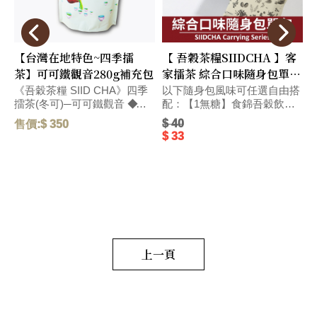
【台灣在地特色~四季擂
【 吾穀茶糧SIIDCHA 】客
茶】可可鐵觀音280g補充包
家擂茶 綜合口味隨身包單包
Hakka Ground Tea
《吾穀茶糧 SIID CHA》四季
以下隨身包風味可任選自由搭
擂茶(冬可)─可可鐵觀音 ◆精
配：【1無糖】食錦吾穀飲無
選台灣在地烏龍茶獨特碳焙熟
糖-28g、【4無糖】客家擂茶
$ 40
售價:$ 350
售
果香氣、和醇厚飽滿的可可滋
無糖-28g、【5號】杏仁燕麥
$ 33
味，搭配紐西蘭頂級奶粉，口
擂茶-28g、【6號】杏仁燕
感醇厚，圓潤而飽滿。 毛
麥-28g、【春蕎】蕎麥碧螺
重:290 G
春-22g、【冬可】可可鐵觀
音-22g、【茶包】水蜜桃窨香
烏龍茶-2.5g、【茶包】荔枝窨
香烏龍茶-2.5g、【茶葉】黃金
柚窨香烏龍茶-2.5g、【茶葉】
野薑茉莉窨香烏龍茶-2.5g、
【茶葉】萬壽菊窨香烏龍
上一頁
茶-2.5g、【茶包】日式玄米煎
茶-2.5g、【茶包】黑豆穀茶
(台南三號黑豆)7g、【茶葉】
花蓮紅玉紅茶-2.5g、【茶葉】