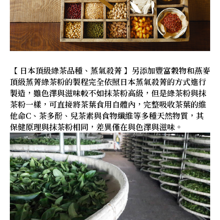
【 日本頂級綠茶品種、蒸氣殺菁 】另添加豐富穀物和燕麥
頂級蒸菁綠茶粉的製程完全依照日本蒸氣殺菁的方式進行
製造，雖色澤與滋味較不如抹茶粉高級，但是綠茶粉與抹
茶粉一樣，可直接將茶葉食用自體內，完整吸收茶葉的維
他命C、茶多酚、兒茶素與食物纖維等多種天然物質，其
保健原理與抹茶粉相同，差異僅在與色澤與滋味。