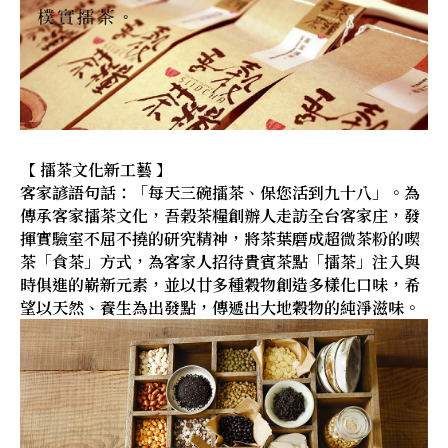
【 擂茶文化新工藝 】
客家諺語句話：「每天三碗擂茶、保您活到九十八」。為
傳承客家擂茶文化，吾榖茶糧創辦人走訪全台客家庄，發
揮實驗室不屈不撓的研究精神，將茶葉磨成超微茶粉的喫
茶「食茶」方式，為客家人招待貴賓茶點「擂茶」注入與
時俱進的嶄新元素，並以廿多種穀物創造多樣化口味，希
望以天然、養生為出發點，傳遞出大地穀物的純淨滋味。