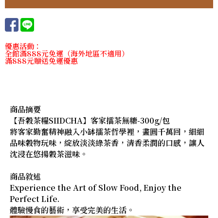
優惠活動：
全館滿888元免運（海外地區不適用）
滿888元贈送免運優惠
商品摘要
【吾穀茶糧SIIDCHA】客家擂茶無糖-300g/包
將客家勤奮精神融入小缽擂茶哲學裡，畫圓千萬回，細細
品味穀物玩味，綻放淡淡綠茶香，清香柔潤的口感，讓人
沈浸在悠揚穀茶滋味。
商品敘述
Experience the Art of Slow Food, Enjoy the
Perfect Life.
體驗慢食的藝術，享受完美的生活。