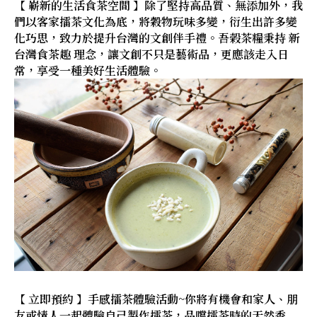
【 嶄新的生活食茶空間 】除了堅持高品質、無添加外，我
們以客家擂茶文化為底，將穀物玩味多變，衍生出許多變
化巧思，致力於提升台灣的文創伴手禮。吾榖茶糧秉持 新
台灣食茶趣 理念，讓文創不只是藝術品，更應該走入日
常，享受一種美好生活體驗。
【 立即預約 】手感擂茶體驗活動~你將有機會和家人、朋
友或情人一起體驗自己製作擂茶，品嚐擂茶時的天然香