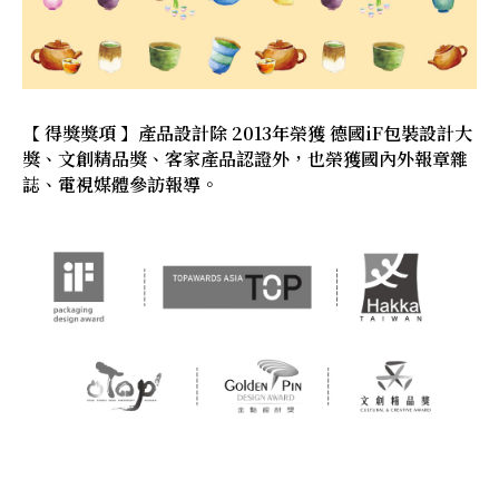
【 得獎獎項 】產品設計除 2013年榮獲 德國iF包裝設計大
獎、文創精品獎、客家產品認證外，也榮獲國內外報章雜
誌、電視媒體參訪報導。