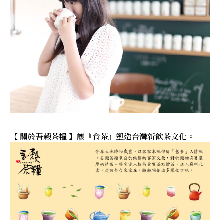
【 關於吾榖茶糧 】讓『食茶』塑造台灣新飲茶文化。