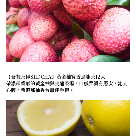
【吾穀茶糧SIIDCHA】黃金柚窨香烏龍茶12入
帶濃郁香氣的黃金柚與烏龍茶湯，口感柔滑有層次，沁入
心脾，帶濃郁柚香台灣伴手禮。