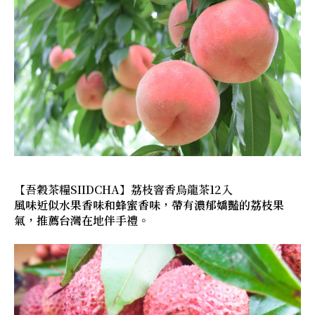
【吾穀茶糧SIIDCHA】荔枝窨香烏龍茶12入
風味近似水果香味和蜂蜜香味，帶有濃郁嬌豔的荔枝果
氣，推薦台灣在地伴手禮。