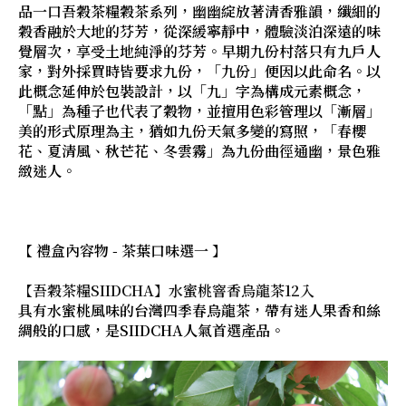
品一口吾穀茶糧穀茶系列，幽幽綻放著清香雅韻，纖細的
穀香融於大地的芬芳，從深緩寧靜中，體驗淡泊深遠的味
覺層次，享受土地純淨的芬芳。早期九份村落只有九戶人
家，對外採買時皆要求九份，「九份」便因以此命名。以
此概念延伸於包裝設計，以「九」字為構成元素概念，
「點」為種子也代表了穀物，並擅用色彩管理以「漸層」
美的形式原理為主，猶如九份天氣多變的寫照，「春櫻
花、夏清風、秋芒花、冬雲霧」為九份曲徑通幽，景色雅
緻迷人。
【 禮盒內容物 - 茶葉口味選一 】
【吾穀茶糧SIIDCHA】水蜜桃窨香烏龍茶12入
具有水蜜桃風味的台灣四季春烏龍茶，帶有迷人果香和絲
綢般的口感，是SIIDCHA人氣首選產品。