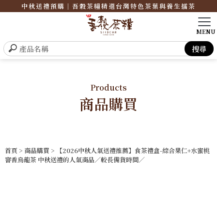
中秋送禮預購｜吾穀茶糧精選台灣特色茶葉與養生擂茶
Products
商品購買
首頁
>
商品購買
> 【2026中秋人氣送禮推薦】食茶禮盒-綜合果仁+水蜜桃
窨香烏龍茶 中秋送禮的人氣商品／較長備貨時間／