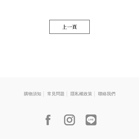
秋.端午禮盒｜優雅別緻的精美
包裝，為伴手禮中最獨特優質
禮品，細細品味沈浸在大地穀
香滋味裡，符合現代便利輕食
養生概念，最能展現送禮者心
上一頁
意。 毛重:2000 G
購物須知
常見問題
隱私權政策
聯絡我們