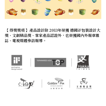
【 得獎獎項 】產品設計除 2013年榮獲 德國iF包裝設計大
獎、文創精品獎、客家產品認證外，也榮獲國內外報章雜
誌、電視媒體參訪報導。