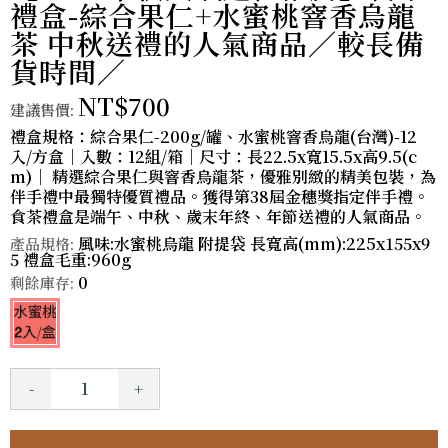
禮盒-綜合果仁+水蜜桃窨香烏龍
茶 中秋送禮的人氣商品／較長備
貨時間／
NT$700
建議售價:
禮盒規格：綜合果仁-200g/罐、水蜜桃窨香烏龍(台灣)-12
入/方盒｜入數：12組/箱｜尺寸：長22.5x寬15.5x高9.5(c
m)｜ 精選綜合果仁與窨香烏龍茶，優雅別緻的精美包裝，為
伴手禮中最獨特優質禮品。獲得第38屆金穗獎指定伴手禮。
食茶禮盒是端午、中秋、歲末年終、年節送禮的人氣商品。
風味:水蜜桃烏龍 附提袋 長寬高(mm):225x155x9
產品規格:
5 禮盒毛重:960g
0
剩餘庫存:
-
+