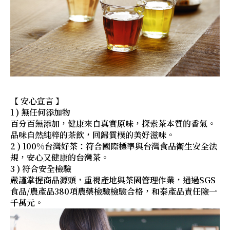
【 安心宣言 】
1 ) 無任何添加物
百分百無添加，健康來自真實原味，探索茶本質的香氣。
品味自然純粹的茶飲，回歸質樸的美好滋味。
2 ) 100%台灣好茶：符合國際標準與台灣食品衛生安全法
規，安心又健康的台灣茶。
3 ) 符合安全檢驗
嚴謹掌握商品源頭，重視產地與茶園管理作業，通過SGS
食品/農產品380項農藥檢驗檢驗合格，和泰產品責任險一
千萬元。