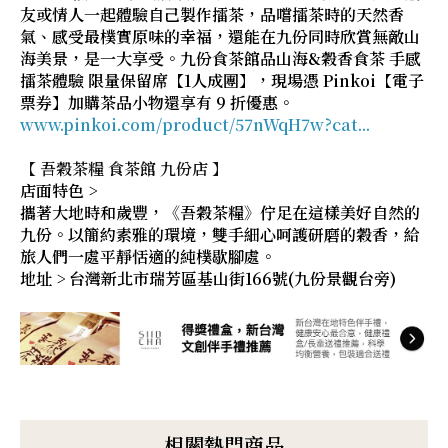
友或情人一起體驗自己製作擂茶，品嚐擂茶時的天然香
氣、感受最樸實原味的幸福，還能在九份同時欣賞無敵山
海美景，是一大享受。九份食茶館品山海&穀香食茶 手感
擂茶體驗 限量保留席【1人成團】，現場憑 Pinkoi【電子
票券】加購茶品小物還享有 9 折優惠。
www.pinkoi.com/product/57nWqH7w?cat...
【 吾穀茶糧 食茶館 九份店 】
店面特色 >
攜著大地時和歲豐，《吾穀茶糧》佇足在這樣美好自然的
九份。以簡約素雅的環境，雙手細心呵護研磨的穀香，給
旅人們一處平靜恬適的純樸歇腳處。
地址 > 台灣新北市瑞芳區基山街166號(九份景觀台旁)
相關熱門商品