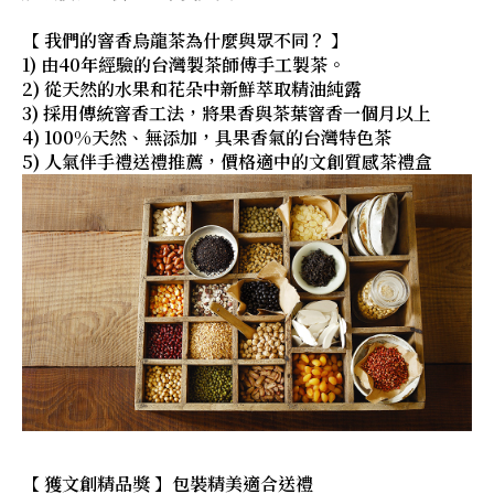
【 我們的窨香烏龍茶為什麼與眾不同？ 】
1) 由40年經驗的台灣製茶師傅手工製茶。
2) 從天然的水果和花朵中新鮮萃取精油純露
3) 採用傳統窨香工法，將果香與茶葉窨香一個月以上
4) 100%天然、無添加，具果香氣的台灣特色茶
5) 人氣伴手禮送禮推薦，價格適中的文創質感茶禮盒
【 獲文創精品獎 】包裝精美適合送禮