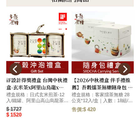
iF設計得獎禮盒 台灣中秋禮
【2026中秋禮盒 伴手禮推
盒-玄米茶x阿里山烏龍x黑
薦】吾穀擂茶無糖隨身包 健
豆茶 #附提袋 #快速出貨
康養生禮盒(附提袋)
禮盒規格：日式玄米煎茶-12
禮盒規格：客家擂茶無糖 28
入/鐵罐、阿里山高山烏龍茶
公克*12入/盒｜入數：18組/箱
(台灣)-100g/方盒、黑豆穀
｜尺寸：長12.5x寬12.5x高
$ 1727
$
售價:$ 420
茶-12入/鐵罐｜入數：8組/箱
12.5(cm)｜ 【人氣伴手禮】在
$ 1520
$
｜尺寸：長31.5x寬11x高
地特色健康禮盒～擂茶經典口
9
14(cm)｜ 【伴手禮推薦】新
味，享受一種簡單生活。獲得
台灣文創伴手禮推薦｜榮獲德
2012年臺灣客家特色商品認
國iF包裝設計大獎｜年節.中
證。 毛重:410 G