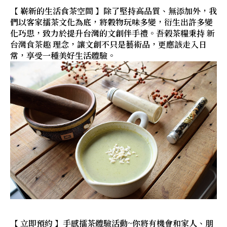
【 嶄新的生活食茶空間 】除了堅持高品質、無添加外，我
們以客家擂茶文化為底，將穀物玩味多變，衍生出許多變
化巧思，致力於提升台灣的文創伴手禮。吾榖茶糧秉持
新
台灣食茶趣
理念，讓文創不只是藝術品，更應該走入日
常，享受一種美好生活體驗。
【 立即預約 】手感擂茶體驗活動~你將有機會和家人、朋