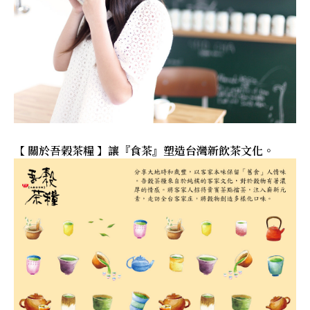
【 關於吾榖茶糧 】讓『食茶』塑造台灣新飲茶文化。