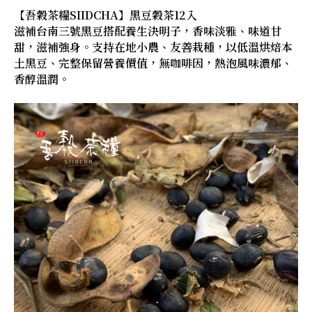
【吾穀茶糧SIIDCHA】黑豆穀茶12入
滋補台南三號黑豆搭配養生決明子，香味淡雅、味道甘
甜，滋補強身。支持在地小農、友善栽種，以低溫烘焙本
土黑豆、完整保留營養價值，無咖啡因，熱泡風味濃郁、
香醇溫潤。