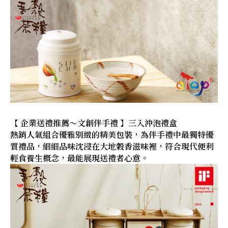
【 企業送禮推薦～文創伴手禮 】三入沖泡禮盒
熱銷人氣組合優雅別緻的精美包裝，為伴手禮中最獨特優
質禮品，細細品味沈浸在大地穀香滋味裡，符合現代便利
輕食養生概念，最能展現送禮者心意。