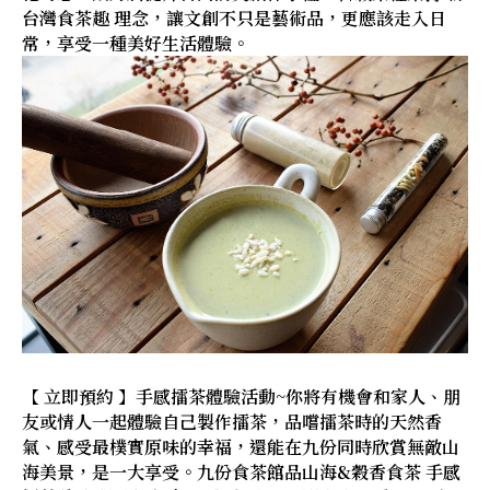
台灣食茶趣 理念，讓文創不只是藝術品，更應該走入日
常，享受一種美好生活體驗。
【 立即預約 】手感擂茶體驗活動~你將有機會和家人、朋
友或情人一起體驗自己製作擂茶，品嚐擂茶時的天然香
氣、感受最樸實原味的幸福，還能在九份同時欣賞無敵山
海美景，是一大享受。九份食茶館品山海&穀香食茶 手感