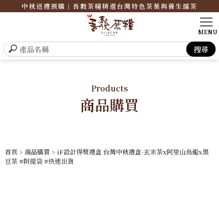
中秋送禮預購｜吾穀茶糧精選台灣特色茶葉與養生擂茶
Products
商品購買
首頁
>
商品購買
> iF設計得獎禮盒 台灣中秋禮盒-玄米茶x阿里山烏龍x黑
豆茶 #附提袋 #快速出貨