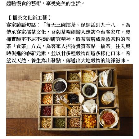
體驗慢食的藝術，享受完美的生活。
【 擂茶文化新工藝 】
客家諺語句話：「每天三碗擂茶、保您活到九十八」。為
傳承客家擂茶文化，吾榖茶糧創辦人走訪全台客家庄，發
揮實驗室不屈不撓的研究精神，將茶葉磨成超微茶粉的喫
茶「食茶」方式，為客家人招待貴賓茶點「擂茶」注入與
時俱進的嶄新元素，並以廿多種穀物創造多樣化口味，希
望以天然、養生為出發點，傳遞出大地穀物的純淨滋味。