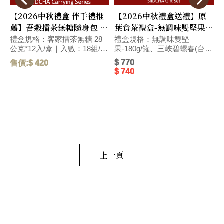
【2026中秋禮盒 伴手禮推
【2026中秋禮盒送禮】原
薦】吾穀擂茶無糖隨身包 健
葉食茶禮盒-無調味雙堅果 +
康養生禮盒(附提袋)
三峽碧螺春 最獨特伴手禮品
禮盒規格：客家擂茶無糖 28
禮盒規格：無調味雙堅
公克*12入/盒｜入數：18組/箱
果-180g/罐、三峽碧螺春(台
｜尺寸：長12.5x寬12.5x高
灣)-50g/紅罐｜入數：12組/箱
$ 770
售價:$ 420
售
12.5(cm)｜ 【人氣伴手禮】在
｜尺寸：長22.5x寬15.5x高
$ 740
地特色健康禮盒～擂茶經典口
9.5(cm)｜ 吾穀茶糧
味，享受一種簡單生活。獲得
SIIDCHA【中秋伴手禮推薦】
2012年臺灣客家特色商品認
新台灣文創伴手禮推薦～精選
證。 毛重:410 G
綜合堅果與三峽碧螺春綠茶，
優雅別緻的精美包裝，為台灣
茶送禮推薦伴手禮中最獨特優
質禮品。獲得第38屆金穗獎指
定伴手禮。食茶禮盒是端午、
中秋、歲末年終、年節送禮的
上一頁
人氣商品。 毛重:1110 G