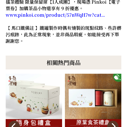
擂茶體驗 限量保留席【1人成團】，現場憑 Pinkoi【電子
票券】加購茶品小物還享有 9 折優惠。
www.pinkoi.com/product/57nWqH7w?cat...
【 馬口鐵備註 】鐵罐製作時偶有燒製的斑點紋路、些許髒
污痕跡，此為正常現象，並非商品瑕疵。如能接受再下單
謝謝您。
相關熱門商品