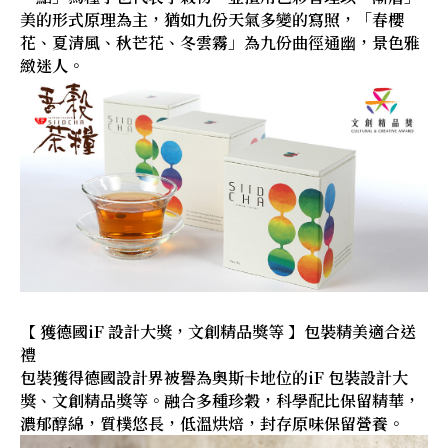
美的形式原理為主，猶如九份天氣多變的寫照，「春櫻
花、夏清風、秋芒花、冬雲霧」為九份曲徑通幽，景色雅
緻迷人。
【 獲德國iF 設計大獎，文創精品獎等 】包裝精美適合送
禮
包裝獲得德國設計界被譽為奧斯卡地位的iF 包裝設計大
獎、文創精品獎等。融合多種珍穀，科學配比保留精華，
濃郁醇綿，質樸悠長，低溫烘焙，封存原味保留營養。