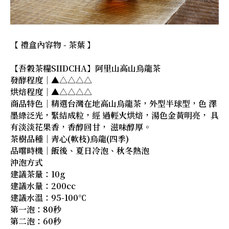
【 禮盒內容物 - 茶葉 】
【吾穀茶糧SIIDCHA】阿里山高山烏龍茶
發酵程度｜▲△△△△
烘焙程度｜▲△△△△
商品特色｜精選台灣在地高山烏龍茶，外型半球型，色 澤
墨綠泛光，緊結成粒，經 過輕火烘焙，湯色金黃明亮， 具
有淡淡花果香，香醇回甘， 滋味醇厚。
茶樹品種｜青心(軟枝)烏龍(四季)
品嚐時機｜飯後、夏日冷泡、秋冬熱泡
沖泡方式
建議茶量：10g
建議水量：200cc
建議水溫：95-100℃
第一泡：80秒
第二泡：60秒