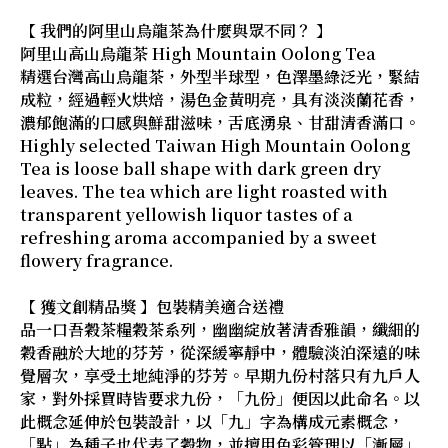
【 我們的阿里山烏龍茶為什麼與眾不同？ 】
阿里山高山烏龍茶 High Mountain Oolong Tea
精選台灣高山烏龍茶，外型半球型，色澤墨綠泛光，緊結
成粒，經過輕火烘焙，湯色金黃明亮，具有淡淡蘭花香，
濃郁飽滿的口感與鮮甜滋味，舌底湧泉、甘甜清香滿口。
Highly selected Taiwan High Mountain Oolong
Tea is loose ball shape with dark green dry
leaves. The tea which are light roasted with
transparent yellowish liquor tastes of a
refreshing aroma accompanied by a sweet
flowery fragrance.
【 獲文創精品獎 】包裝精美適合送禮
品一口吾穀茶糧穀茶系列，幽幽綻放著清香雅韻，纖細的
穀香融於大地的芬芳，從深緩寧靜中，體驗淡泊深遠的味
覺層次，享受土地純淨的芬芳。早期九份村落只有九戶人
家，對外採買時皆要求九份，「九份」便因以此命名。以
此概念延伸於包裝設計，以「九」字為構成元素概念，
「點」為種子也代表了穀物，並擅用色彩管理以「漸層」