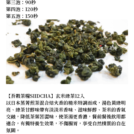
第三泡：90秒
第四泡：120秒
第五泡：150秒
【吾穀茶糧SIIDCHA】玄米綠茶12入
以日本蒸菁煎茶混合焙火香的糙米特調而成，湯色黃綠明
亮、綠茶甘醇味帶有淡淡米香味、滋味鮮醇、茶米的香氣
交融，降低茶葉苦澀味，使茶湯更香濃，餐前餐後飲用都
適合，有獨特養生效果，不傷腸胃，享受自然樸質的自在
氛圍。