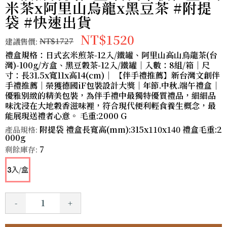
米茶x阿里山烏龍x黑豆茶 #附提
袋 #快速出貨
NT$1520
建議售價:
NT$1727
禮盒規格：日式玄米煎茶-12入/鐵罐、阿里山高山烏龍茶(台
灣)-100g/方盒、黑豆穀茶-12入/鐵罐｜入數：8組/箱｜尺
寸：長31.5x寬11x高14(cm)｜ 【伴手禮推薦】新台灣文創伴
手禮推薦｜榮獲德國iF包裝設計大獎｜年節.中秋.端午禮盒｜
優雅別緻的精美包裝，為伴手禮中最獨特優質禮品，細細品
味沈浸在大地穀香滋味裡，符合現代便利輕食養生概念，最
能展現送禮者心意。 毛重:2000 G
附提袋 禮盒長寬高(mm):315x110x140 禮盒毛重:2
產品規格:
000g
7
剩餘庫存:
-
+