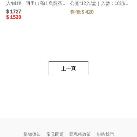
入/鐵罐、阿里山高山烏龍茶
公克*12入/盒｜入數：18組/箱
(台灣)-100g/方盒、黑豆穀
｜尺寸：長12.5x寬12.5x高
$ 1727
售價:$ 420
售
茶-12入/鐵罐｜入數：8組/箱
12.5(cm)｜ 【人氣伴手禮】在
$ 1520
｜尺寸：長31.5x寬11x高
地特色健康禮盒～擂茶經典口
14(cm)｜ 【伴手禮推薦】新
味，享受一種簡單生活。獲得
台灣文創伴手禮推薦｜榮獲德
2012年臺灣客家特色商品認
國iF包裝設計大獎｜年節.中
證。 毛重:410 G
秋.端午禮盒｜優雅別緻的精美
包裝，為伴手禮中最獨特優質
禮品，細細品味沈浸在大地穀
香滋味裡，符合現代便利輕食
養生概念，最能展現送禮者心
上一頁
意。 毛重:2000 G
購物須知
常見問題
隱私權政策
聯絡我們