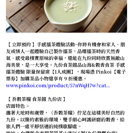
【 立即預約 】手感擂茶體驗活動~你將有機會和家人、朋
友或情人一起體驗自己製作擂茶，品嚐擂茶時的天然香
氣、感受最樸實原味的幸福，還能在九份同時欣賞無敵山
海美景，是一大享受。九份食茶館品山海&穀香食茶 手感
擂茶體驗 限量保留席【1人成團】，現場憑 Pinkoi【電子
票券】加購茶品小物還享有 9 折優惠。
www.pinkoi.com/product/57nWqH7w?cat...
【 吾穀茶糧 食茶館 九份店 】
店面特色 >
攜著大地時和歲豐，《吾穀茶糧》佇足在這樣美好自然的
九份。以簡約素雅的環境，雙手細心呵護研磨的穀香，給
旅人們一處平靜恬適的純樸歇腳處。