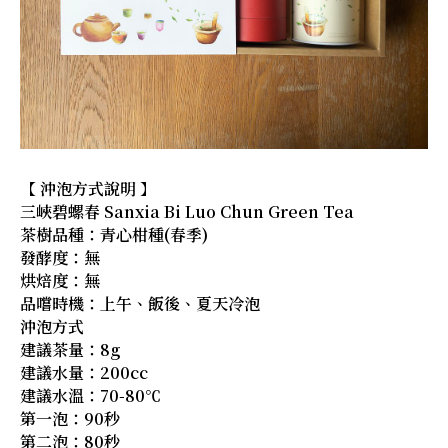
【 沖泡方式說明 】
三峽碧螺春 Sanxia Bi Luo Chun Green Tea
茶樹品種：青心柑種(春季)
發酵度：無
烘焙度：無
品嚐時機：上午、飯後、夏天冷泡
沖泡方式
建議茶量：8g
建議水量：200cc
建議水溫：70-80℃
第一泡：90秒
第二泡：80秒