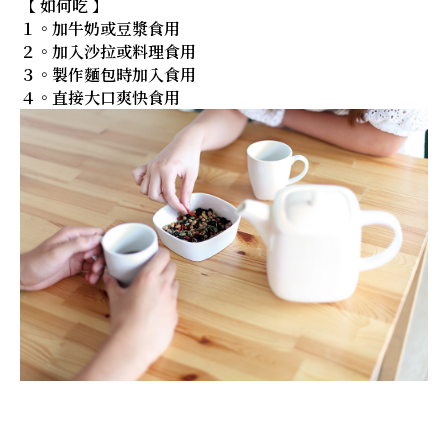
【 如何吃 】
１。加牛奶或豆漿食用
２。加入沙拉或料理食用
３。製作麵包時加入食用
４。直接大口爽快食用