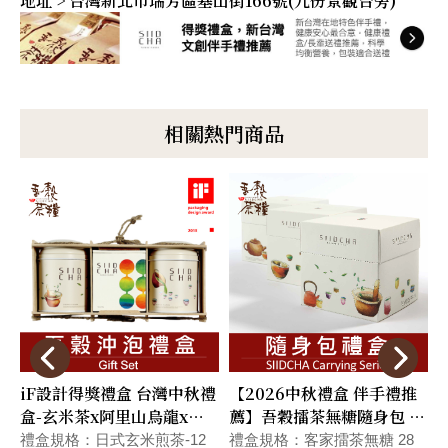
地址 > 台灣新北市瑞芳區基山街166號(九份景觀台旁)
相關熱門商品
iF設計得獎禮盒 台灣中秋禮
【2026中秋禮盒 伴手禮推
盒-玄米茶x阿里山烏龍x黑
薦】吾穀擂茶無糖隨身包 健
豆茶 #附提袋 #快速出貨
康養生禮盒(附提袋)
禮盒規格：日式玄米煎茶-12
禮盒規格：客家擂茶無糖 28