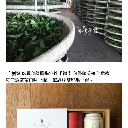
【 獲第38屆金穗獎指定伴手禮 】包裝精美適合送禮
可任選茶葉口味一罐＋ 無調味雙堅果一罐。