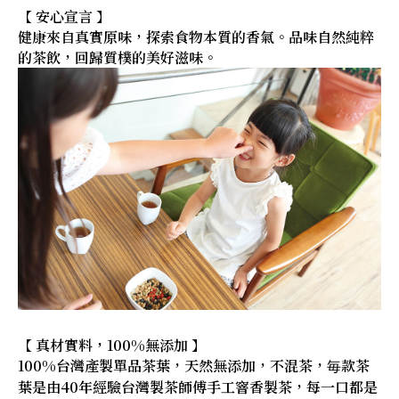
【 安心宣言 】
健康來自真實原味，探索食物本質的香氣。品味自然純粹
的茶飲，回歸質樸的美好滋味。
【 真材實料，100%無添加 】
100%台灣產製單品茶葉，天然無添加，不混茶，毎款茶
葉是由40年經驗台灣製茶師傅手工窨香製茶，每一口都是