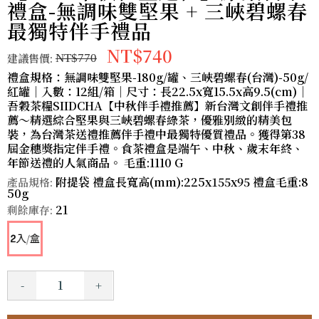
禮盒-無調味雙堅果 + 三峽碧螺春
最獨特伴手禮品
NT$740
建議售價:
NT$770
禮盒規格：無調味雙堅果-180g/罐、三峽碧螺春(台灣)-50g/
紅罐｜入數：12組/箱｜尺寸：長22.5x寬15.5x高9.5(cm)｜
吾穀茶糧SIIDCHA【中秋伴手禮推薦】新台灣文創伴手禮推
薦～精選綜合堅果與三峽碧螺春綠茶，優雅別緻的精美包
裝，為台灣茶送禮推薦伴手禮中最獨特優質禮品。獲得第38
屆金穗獎指定伴手禮。食茶禮盒是端午、中秋、歲末年終、
年節送禮的人氣商品。 毛重:1110 G
附提袋 禮盒長寬高(mm):225x155x95 禮盒毛重:8
產品規格:
50g
21
剩餘庫存:
-
+