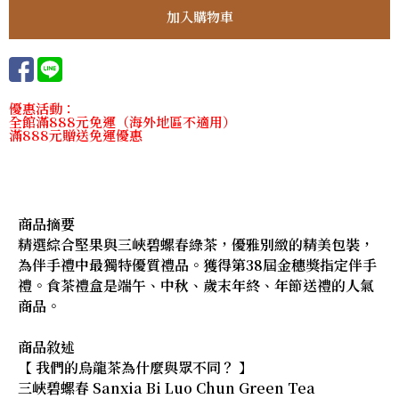
優惠活動：
全館滿888元免運（海外地區不適用）
滿888元贈送免運優惠
商品摘要
精選綜合堅果與三峽碧螺春綠茶，優雅別緻的精美包裝，
為伴手禮中最獨特優質禮品。獲得第38屆金穗獎指定伴手
禮。食茶禮盒是端午、中秋、歲末年終、年節送禮的人氣
商品。
商品敘述
【 我們的烏龍茶為什麼與眾不同？ 】
三峽碧螺春 Sanxia Bi Luo Chun Green Tea