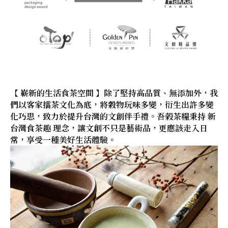
【 嶄新的生活食茶空間 】除了堅持高品質、無添加外，我
們以客家擂茶文化為底，將穀物玩味多變，衍生出許多變
化巧思，致力於提升台灣的文創伴手禮。吾榖茶糧秉持 新
台灣食茶趣 理念，讓文創不只是藝術品，更應該走入日
常，享受一種美好生活體驗。