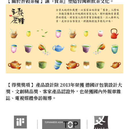
【 關於吾榖茶糧 】讓『食茶』塑造台灣新飲茶文化。
【 得獎獎項 】產品設計除 2013年榮獲 德國iF包裝設計大
獎、文創精品獎、客家產品認證外，也榮獲國內外報章雜
誌、電視媒體參訪報導。