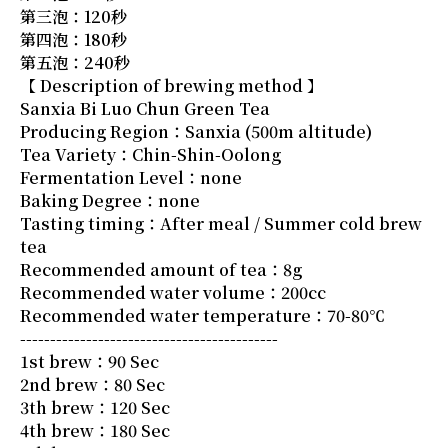
第三泡：120秒
第四泡：180秒
第五泡：240秒
【 Description of brewing method 】
Sanxia Bi Luo Chun Green Tea
Producing Region：Sanxia (500m altitude)
Tea Variety：Chin-Shin-Oolong
Fermentation Level：none
Baking Degree：none
Tasting timing：After meal / Summer cold brew
tea
Recommended amount of tea：8g
Recommended water volume：200cc
Recommended water temperature：70-80℃
-------------------------------------------
1st brew：90 Sec
2nd brew：80 Sec
3th brew：120 Sec
4th brew：180 Sec