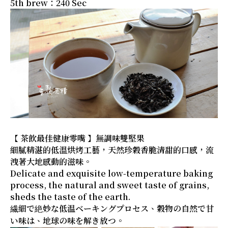
5th brew：240 Sec
【 茶飲最佳健康零嘴 】無調味雙堅果
細膩精湛的低溫烘烤工藝，天然珍穀香脆清甜的口感，流
洩著大地感動的滋味。
Delicate and exquisite low-temperature baking
process, the natural and sweet taste of grains,
sheds the taste of the earth.
繊細で絶妙な低温ベーキングプロセス、穀物の自然で甘
い味は、地球の味を解き放つ。