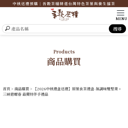
中秋送禮預購｜吾穀茶糧精選台灣特色茶葉與養生擂茶
Products
商品購買
首頁
>
商品購買
> 【2026中秋禮盒送禮】原葉食茶禮盒-無調味雙堅果 +
三峽碧螺春 最獨特伴手禮品