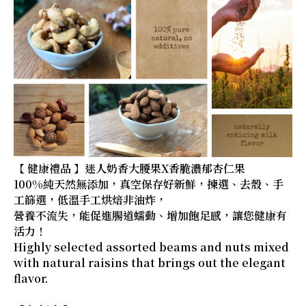
【 健康禮品 】迷人奶香大腰果X香脆濃郁杏仁果
100%純天然無添加，真空保存好新鮮，揀選、去殼、手
工篩選，低溫手工烘焙非油炸，
營養不流失，能促進腸道蠕動、增加飽足感，讓您健康有
活力！
Highly selected assorted beams and nuts mixed
with natural raisins that brings out the elegant
flavor.