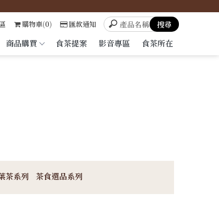
區
購物車(0)
匯款通知
商品購買
食茶提案
影音專區
食茶所在
葉茶系列
茶食選品系列