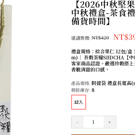
【2026中秋
中秋禮盒-茶食禮
備貨時間】
NT$3
建議售價:
NT$420
禮盒規格：綜合果仁 12包/盒｜入
m)｜ 吾穀茶糧SIIDCHA
客家商品認證。嚴選珍穀搭上
香脆清甜的口感。
附提袋 禮盒長寬高(mm
產品規格:
8
剩餘庫存:
-
+