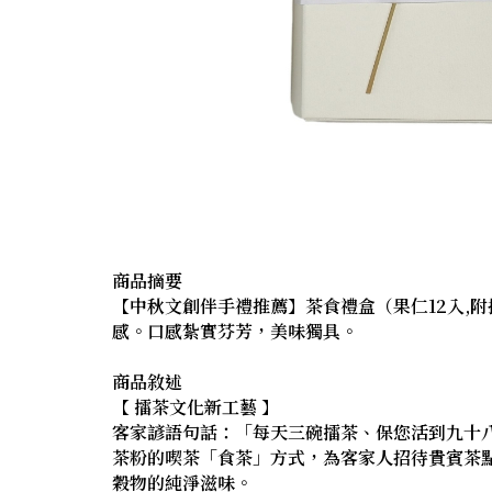
商品摘要
【中秋文創伴手禮推薦】茶食禮盒（果仁12入,
感。口感紮實芬芳，美味獨具。
商品敘述
【 擂茶文化新工藝 】
客家諺語句話：「每天三碗擂茶、保您活到九十
茶粉的喫茶「食茶」方式，為客家人招待貴賓茶
穀物的純淨滋味。