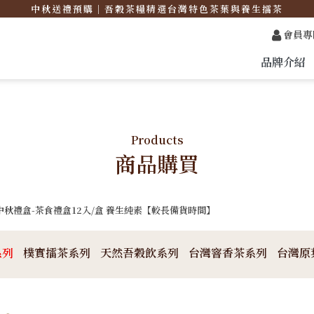
中秋送禮預購｜吾穀茶糧精選台灣特色茶葉與養生擂茶
會員專
品牌介紹
Products
商品購買
中秋禮盒-茶食禮盒12入/盒 養生純素【較長備貨時間】
系列
樸實擂茶系列
天然吾穀飲系列
台灣窨香茶系列
台灣原