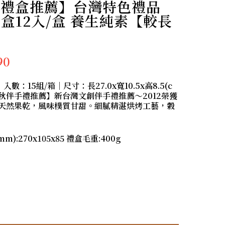
堅果禮盒推薦】台灣特色禮品
盒12入/盒 養生純素【較長
90
數：15組/箱｜尺寸：長27.0x寬10.5x高8.5(c
【中秋伴手禮推薦】新台灣文創伴手禮推薦～2012榮獲
天然果乾，風味樸質甘甜。細膩精湛烘烤工藝，穀
):270x105x85 禮盒毛重:400g