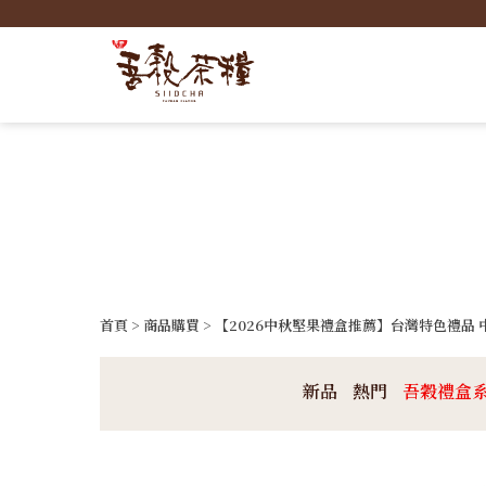
首頁
>
商品購買
> 【2026中秋堅果禮盒推薦】台灣特色禮品 
新品
熱門
吾穀禮盒