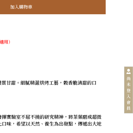
不適用）
尚
味樸質甘甜。細膩精湛烘烤工藝，穀香脆清甜的口
未
登
入
會
員
發揮實驗室不屈不撓的研究精神，將茶葉磨成超微
化口味，希望以天然、養生為出發點，傳遞出大地