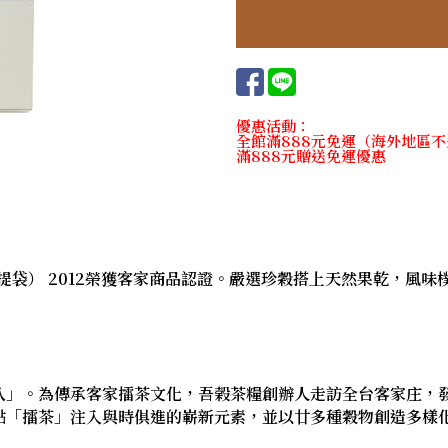
優惠活動：
全館滿888元免運（海外地區
滿888元贈送免運優惠
附提袋） 2012榮獲客家商品認證。嚴選珍穀搭上天然果乾，風
八」。為傳承客家擂茶文化，吾榖茶糧創辦人走訪全台客家庄，
點「擂茶」注入與時俱進的嶄新元素，並以廿多種穀物創造多樣