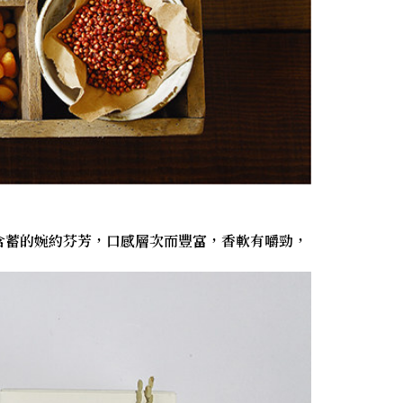
含蓄的婉約芬芳，口感層次而豐富，香軟有嚼勁，