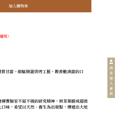
不適用）
尚
味樸質甘甜。細膩精湛烘烤工藝，穀香脆清甜的口
未
登
入
會
員
發揮實驗室不屈不撓的研究精神，將茶葉磨成超微
化口味，希望以天然、養生為出發點，傳遞出大地