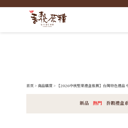
首頁
>
商品購買
> 【2026中秋堅果禮盒推薦】台灣特色禮品 
新品
熱門
吾穀禮盒