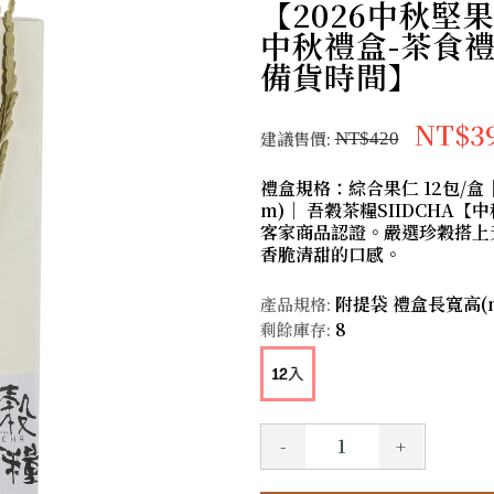
【2026中秋
中秋禮盒-茶食禮
備貨時間】
NT$3
建議售價:
NT$420
禮盒規格：綜合果仁 12包/盒｜入
m)｜ 吾穀茶糧SIIDCHA
客家商品認證。嚴選珍穀搭上
香脆清甜的口感。
附提袋 禮盒長寬高(mm
產品規格:
8
剩餘庫存:
-
+