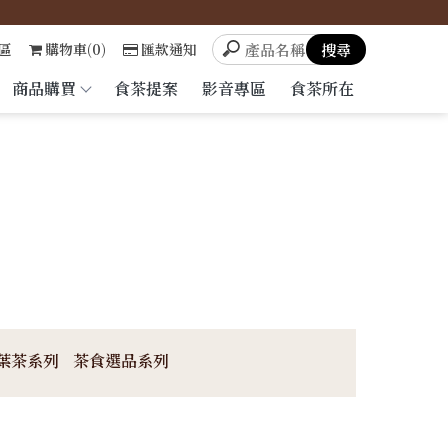
區
購物車(0)
匯款通知
商品購買
食茶提案
影音專區
食茶所在
葉茶系列
茶食選品系列