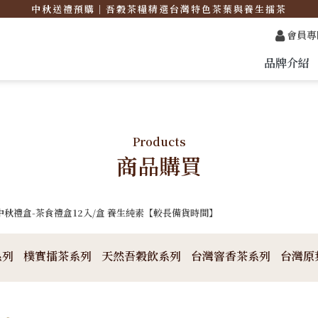
中秋送禮預購｜吾穀茶糧精選台灣特色茶葉與養生擂茶
會員專
品牌介紹
Products
商品購買
中秋禮盒-茶食禮盒12入/盒 養生純素【較長備貨時間】
系列
樸實擂茶系列
天然吾穀飲系列
台灣窨香茶系列
台灣原