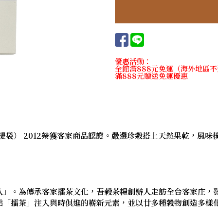
優惠活動：
全館滿888元免運（海外地區
滿888元贈送免運優惠
附提袋） 2012榮獲客家商品認證。嚴選珍穀搭上天然果乾，風
八」。為傳承客家擂茶文化，吾榖茶糧創辦人走訪全台客家庄，
點「擂茶」注入與時俱進的嶄新元素，並以廿多種穀物創造多樣