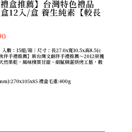
堅果禮盒推薦】台灣特色禮品
盒12入/盒 養生純素【較長
90
數：15組/箱｜尺寸：長27.0x寬10.5x高8.5(c
【中秋伴手禮推薦】新台灣文創伴手禮推薦～2012榮獲
天然果乾，風味樸質甘甜。細膩精湛烘烤工藝，穀
):270x105x85 禮盒毛重:400g