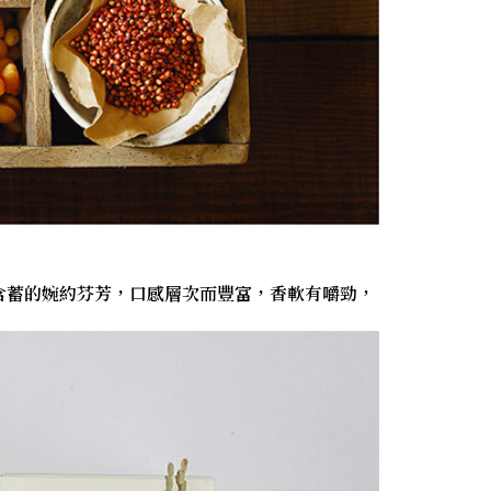
含蓄的婉約芬芳，口感層次而豐富，香軟有嚼勁，