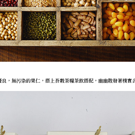
優良，無污染的果仁，搭上吾穀茶糧茶飲搭配，幽幽散發著樸實