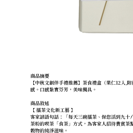
商品摘要
【中秋文創伴手禮推薦】茶食禮盒（果仁12入,
感。口感紮實芬芳，美味獨具。
商品敘述
【 擂茶文化新工藝 】
客家諺語句話：「每天三碗擂茶、保您活到九十
茶粉的喫茶「食茶」方式，為客家人招待貴賓茶
穀物的純淨滋味。