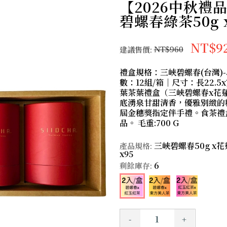
【2026中秋禮
碧螺春綠茶50g 
NT$9
建議售價:
NT$960
禮盒規格：三峽碧螺春(台灣)-5
數：12組/箱｜尺寸：長22.5x
葉茶葉禮盒（三峽碧螺春x花
底湧泉甘甜清香，優雅別緻的
屆金穗獎指定伴手禮。食茶禮
品。 毛重:700 G
三峽碧螺春50g x花
產品規格:
x95
6
剩餘庫存:
-
+