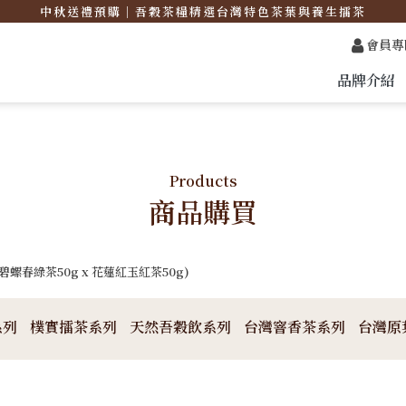
中秋送禮預購｜吾穀茶糧精選台灣特色茶葉與養生擂茶
會員專
品牌介紹
Products
商品購買
螺春綠茶50g x 花蓮紅玉紅茶50g)
系列
樸實擂茶系列
天然吾穀飲系列
台灣窨香茶系列
台灣原