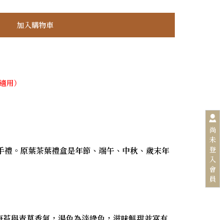
不適用）
尚
未
登
手禮。原葉茶葉禮盒是年節、端午、中秋、歲末年
入
會
員
海苔與青草香氣，湯色為淡綠色，滋味鮮甜並富有