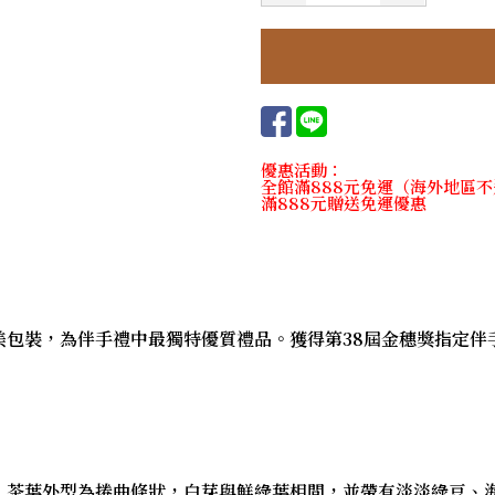
優惠活動：
全館滿888元免運（海外地區
滿888元贈送免運優惠
美包裝，為伴手禮中最獨特優質禮品。獲得第38屆金穗獎指定伴
，茶葉外型為捲曲條狀，白芽與鮮綠葉相間，並帶有淡淡綠豆、