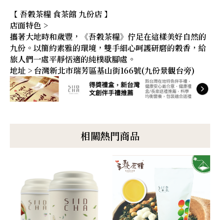
【 吾穀茶糧 食茶館 九份店 】
店面特色 >
攜著大地時和歲豐，《吾穀茶糧》佇足在這樣美好自然的
九份。以簡約素雅的環境，雙手細心呵護研磨的穀香，給
旅人們一處平靜恬適的純樸歇腳處。
地址 > 台灣新北市瑞芳區基山街166號(九份景觀台旁)
相關熱門商品