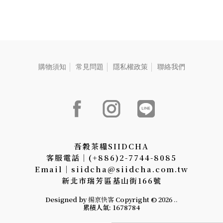
a
rice fragrances reduces the
s
bitterness of the tea leaves,
r
enhancing the tea's aroma
d
and richness. Suitable for
e
consumption before or after
meals, it offers unique health
benefits without harming the
stomach, allowing you to
購物須知
常見問題
隱私權政策
聯絡我們
enjoy a natural and simple
atmosphere. 日本の蒸し煎茶
に焙煎した玄米をブレンドし
て作られたこの特別なお茶
は、明るい黄緑色の水色を呈
します。 緑茶のまろやかな甘
みとほのかな米の香りが調和
し、爽やかで豊かな味わいを
吾穀茶糧SIIDCHA
生み出します。 茶葉と米の香
客服電話│(+886)2-7744-8085
りが融合することで、茶葉の
苦味が和らぎ、香りとコクが
Email│siidcha@siidcha.com.tw
引き立ちます。 食前・食後の
新北市瑞芳區基山街166號
いずれにも適しており、胃に
優しく、自然で素朴な雰囲気
Designed by
揚京快客
Copyright © 2026
..
を楽しみながら、独自の健康
累積人氣: 1678784
効果を提供します。