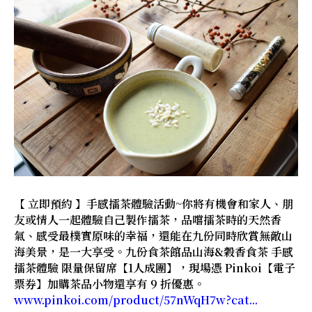
【 立即預約 】手感擂茶體驗活動~你將有機會和家人、朋
友或情人一起體驗自己製作擂茶，品嚐擂茶時的天然香
氣、感受最樸實原味的幸福，還能在九份同時欣賞無敵山
海美景，是一大享受。九份食茶館品山海&穀香食茶 手感
擂茶體驗 限量保留席【1人成團】，現場憑 Pinkoi【電子
票券】加購茶品小物還享有 9 折優惠。
www.pinkoi.com/product/57nWqH7w?cat...