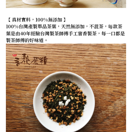
【 真材實料，100%無添加 】
100%台灣產製單品茶葉，天然無添加，不混茶，毎款茶
葉是由40年經驗台灣製茶師傅手工窨香製茶，每一口都是
製茶師傅的好味道。