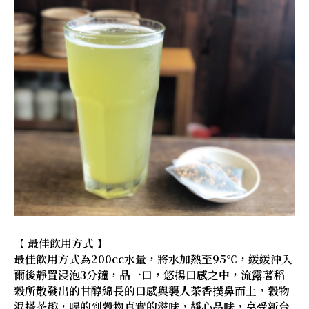
【 最佳飲用方式 】
最佳飲用方式為200cc水量，將水加熱至95℃，緩緩沖入
爾後靜置浸泡3分鐘，品一口，悠揚口感之中，流露著稻
穀所散發出的甘醇綿長的口感與襲人茶香撲鼻而上，穀物
混搭茶趣，喝的到穀物真實的滋味，靜心品味，享受新台