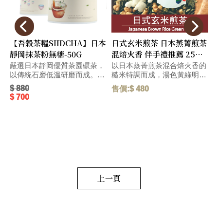
【吾穀茶糧SIIDCHA】日本
日式玄米煎茶 日本蒸菁煎茶
靜岡抹茶粉無糖-50G
混焙火香 伴手禮推薦 25入/
包 - Genmaicha
嚴選日本靜岡優質茶園碾茶，
以日本蒸菁煎茶混合焙火香的
以傳統石磨低溫研磨而成。色
糙米特調而成，湯色黃綠明
t
澤鮮綠、香氣細緻、口感甘甜
亮、綠茶甘醇味帶有淡淡米香
$ 880
售價:$ 480
售
柔順，是日本綠茶中最高級的
味、滋味鮮醇、茶米的香氣交
$ 700
茶品之一
融，降低茶葉苦澀味，使茶湯
更香濃，餐前餐後飲用都適
合，有獨特養生效果，不傷腸
潤
胃，享受自然樸質的自在氛
T
t
圍。 毛重:200 G Crafted by
a
blending Japanese steamed
t
sencha with roasted brown
S
rice, this special tea presents
a
a bright yellow-green hue. The
上一頁
p
mellow sweetness of green
s
tea intertwines with a subtle
r
rice aroma, resulting in a fresh
n
and rich flavor. The
i
harmonious fusion of tea and