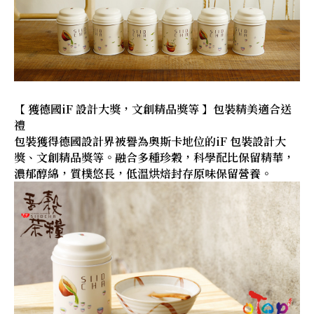
【 獲德國iF 設計大獎，文創精品獎等 】包裝精美適合送
禮
包裝獲得德國設計界被譽為奧斯卡地位的iF 包裝設計大
獎、文創精品獎等。融合多種珍穀，科學配比保留精華，
濃郁醇綿，質樸悠長，低溫烘焙封存原味保留營養。