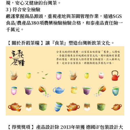
規，安心又健康的台灣茶。
3 ) 符合安全檢驗
嚴謹掌握商品源頭，重視產地與茶園管理作業，通過SGS
食品/農產品380項農藥檢驗檢驗合格，和泰產品責任險一
千萬元。
【 關於吾榖茶糧 】讓『食茶』塑造台灣新飲茶文化。
【 得獎獎項 】產品設計除 2013年榮獲 德國iF包裝設計大