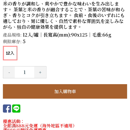
米の香りが調和し、爽やかで豊かな味わいを生み出しま
す。 茶葉と米の香りが融合することで、茶葉の苦味が和ら
ぎ、香りとコクが引き立ちます。 食前・食後のいずれにも
適しており、胃に優しく、自然で素朴な雰囲気を楽しみな
がら、独自の健康効果を提供します。
12入/罐｜長寬高(mm):90x125｜毛重:66g
產品規格:
5
剩餘庫存:
-
+
優惠活動：
全館滿888元免運（海外地區不適用）
滿888元贈送免運優惠