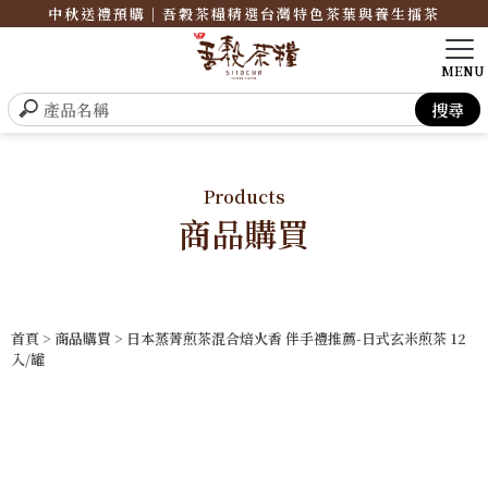
中秋送禮預購｜吾穀茶糧精選台灣特色茶葉與養生擂茶
Products
商品購買
首頁
>
商品購買
> 日本蒸菁煎茶混合焙火香 伴手禮推薦-日式玄米煎茶 12
入/罐