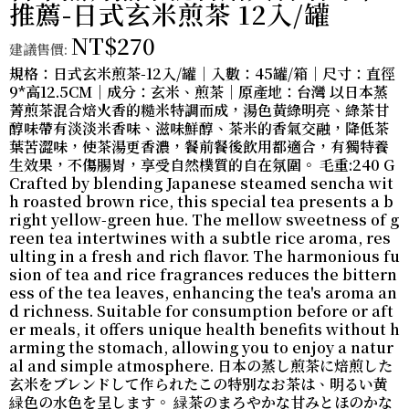
推薦-日式玄米煎茶 12入/罐
NT$270
建議售價:
規格：日式玄米煎茶-12入/罐｜入數：45罐/箱｜尺寸：直徑
9*高12.5CM｜成分：玄米、煎茶｜原產地：台灣 以日本蒸
菁煎茶混合焙火香的糙米特調而成，湯色黃綠明亮、綠茶甘
醇味帶有淡淡米香味、滋味鮮醇、茶米的香氣交融，降低茶
葉苦澀味，使茶湯更香濃，餐前餐後飲用都適合，有獨特養
生效果，不傷腸胃，享受自然樸質的自在氛圍。 毛重:240 G
Crafted by blending Japanese steamed sencha wit
h roasted brown rice, this special tea presents a b
right yellow-green hue. The mellow sweetness of g
reen tea intertwines with a subtle rice aroma, res
ulting in a fresh and rich flavor. The harmonious fu
sion of tea and rice fragrances reduces the bittern
ess of the tea leaves, enhancing the tea's aroma an
d richness. Suitable for consumption before or aft
er meals, it offers unique health benefits without h
arming the stomach, allowing you to enjoy a natur
al and simple atmosphere. 日本の蒸し煎茶に焙煎した
玄米をブレンドして作られたこの特別なお茶は、明るい黄
緑色の水色を呈します。 緑茶のまろやかな甘みとほのかな