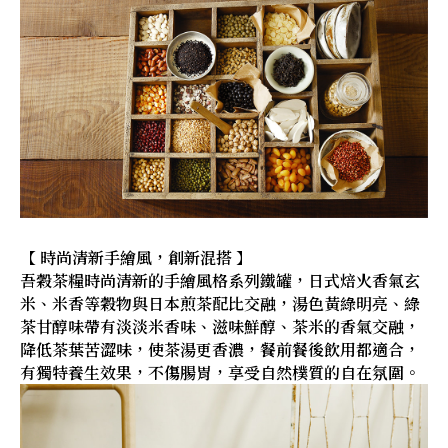
【 時尚清新手繪風，創新混搭 】
吾穀茶糧時尚清新的手繪風格系列鐵罐，日式焙火香氣玄
米、米香等穀物與日本煎茶配比交融，湯色黃綠明亮、綠
茶甘醇味帶有淡淡米香味、滋味鮮醇、茶米的香氣交融，
降低茶葉苦澀味，使茶湯更香濃，餐前餐後飲用都適合，
有獨特養生效果，不傷腸胃，享受自然樸質的自在氛圍。