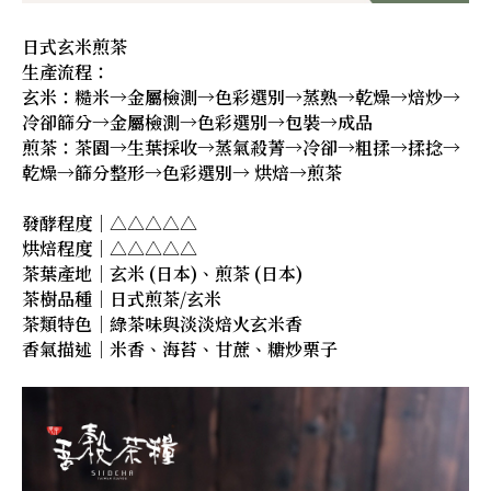
日式玄米煎茶
生產流程：
玄米：糙米→金屬檢測→色彩選別→蒸熟→乾燥→焙炒→
冷卻篩分→金屬檢測→色彩選別→包裝→成品
煎茶：茶園→生葉採收→蒸氣殺菁→冷卻→粗揉→揉捻→
乾燥→篩分整形→色彩選別→ 烘焙→煎茶
發酵程度｜△△△△△
烘焙程度｜△△△△△
茶葉產地｜玄米 (日本)、煎茶 (日本)
茶樹品種｜日式煎茶/玄米
茶類特色｜綠茶味與淡淡焙火玄米香
香氣描述｜米香、海苔、甘蔗、糖炒栗子