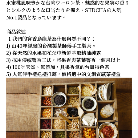
水蜜桃風味豊かな台湾ウーロン茶、魅惑的な果実の香り
とシルクのような口当たりを備え、SIIDCHAの人気
No.1製品となっています。
商品敘述
【 我們的窨香烏龍茶為什麼與眾不同？ 】
1) 由40年經驗的台灣製茶師傅手工製茶。
2) 從天然的水果和花朵中新鮮萃取精油純露
3) 採用傳統窨香工法，將果香與茶葉窨香一個月以上
4) 100%天然、無添加，具果香氣的台灣特色茶
5) 人氣伴手禮送禮推薦，價格適中的文創質感茶禮盒