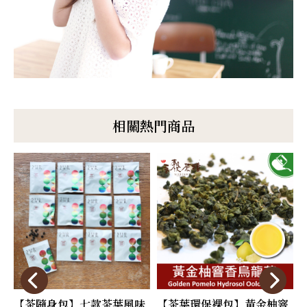
相關熱門商品
【茶隨身包】七款茶葉風味
【茶葉環保裸包】黃金柚窨