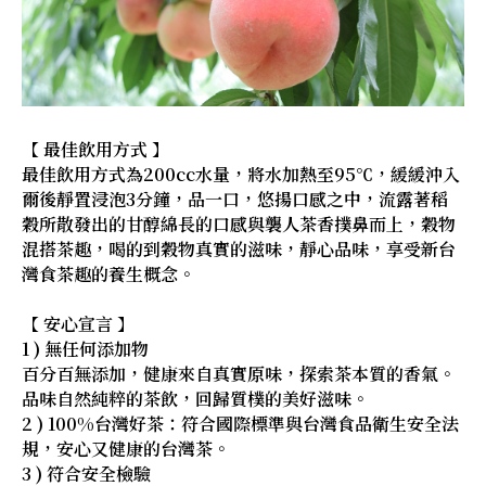
【 最佳飲用方式 】
最佳飲用方式為200cc水量，將水加熱至95℃，緩緩沖入
爾後靜置浸泡3分鐘，品一口，悠揚口感之中，流露著稻
穀所散發出的甘醇綿長的口感與襲人茶香撲鼻而上，穀物
混搭茶趣，喝的到穀物真實的滋味，靜心品味，享受新台
灣食茶趣的養生概念。
【 安心宣言 】
1 ) 無任何添加物
百分百無添加，健康來自真實原味，探索茶本質的香氣。
品味自然純粹的茶飲，回歸質樸的美好滋味。
2 ) 100%台灣好茶：符合國際標準與台灣食品衛生安全法
規，安心又健康的台灣茶。
3 ) 符合安全檢驗