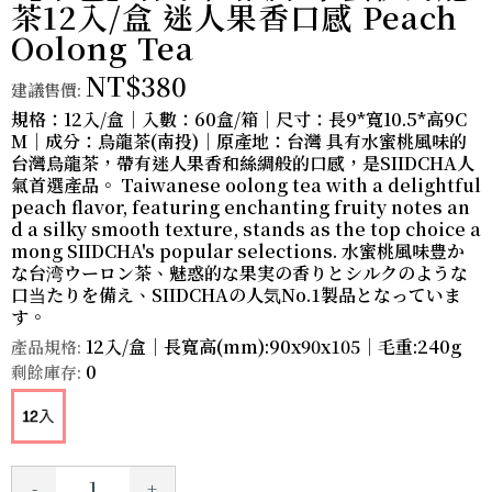
茶12入/盒 迷人果香口感 Peach
Oolong Tea
NT$380
建議售價:
規格：12入/盒｜入數：60盒/箱｜尺寸：長9*寬10.5*高9C
M｜成分：烏龍茶(南投)｜原產地：台灣 具有水蜜桃風味的
台灣烏龍茶，帶有迷人果香和絲綢般的口感，是SIIDCHA人
氣首選產品。 Taiwanese oolong tea with a delightful
peach flavor, featuring enchanting fruity notes an
d a silky smooth texture, stands as the top choice a
mong SIIDCHA's popular selections. 水蜜桃風味豊か
な台湾ウーロン茶、魅惑的な果実の香りとシルクのような
口当たりを備え、SIIDCHAの人気No.1製品となっていま
す。
12入/盒｜長寬高(mm):90x90x105｜毛重:240g
產品規格:
0
剩餘庫存:
-
+