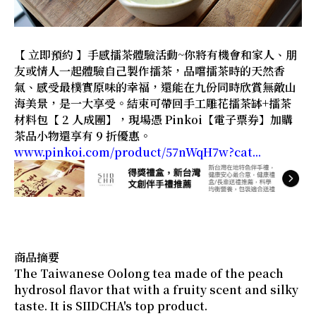
【 立即預約 】手感擂茶體驗活動~你將有機會和家人、朋
友或情人一起體驗自己製作擂茶，品嚐擂茶時的天然香
氣、感受最樸實原味的幸福，還能在九份同時欣賞無敵山
海美景，是一大享受。結束可帶回手工雕花擂茶缽+擂茶
材料包【 2 人成團】，現場憑 Pinkoi【電子票券】加購
茶品小物還享有 9 折優惠。
www.pinkoi.com/product/57nWqH7w?cat...
商品摘要
The Taiwanese Oolong tea made of the peach
hydrosol flavor that with a fruity scent and silky
taste. It is SIIDCHA's top product.