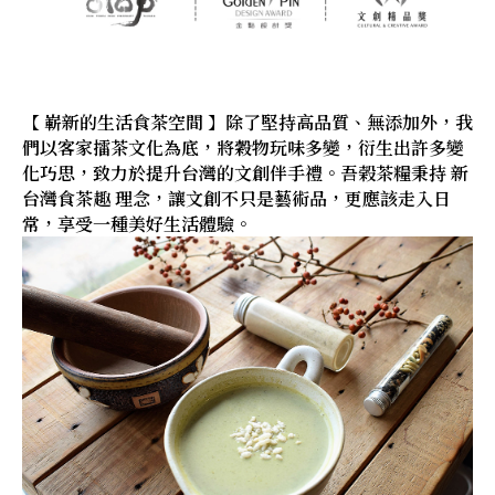
【 嶄新的生活食茶空間 】除了堅持高品質、無添加外，我
們以客家擂茶文化為底，將穀物玩味多變，衍生出許多變
化巧思，致力於提升台灣的文創伴手禮。吾榖茶糧秉持 新
台灣食茶趣 理念，讓文創不只是藝術品，更應該走入日
常，享受一種美好生活體驗。