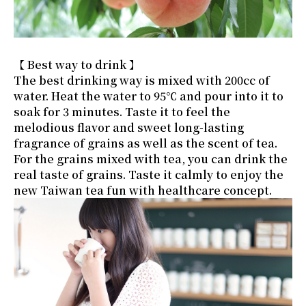
【 Best way to drink 】
The best drinking way is mixed with 200cc of
water. Heat the water to 95℃ and pour into it to
soak for 3 minutes. Taste it to feel the
melodious flavor and sweet long-lasting
fragrance of grains as well as the scent of tea.
For the grains mixed with tea, you can drink the
real taste of grains. Taste it calmly to enjoy the
new Taiwan tea fun with healthcare concept.