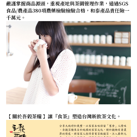
嚴謹掌握商品源頭，重視產地與茶園管理作業，通過SGS
食品/農產品380項農藥檢驗檢驗合格，和泰產品責任險一
千萬元。
【 關於吾榖茶糧 】讓『食茶』塑造台灣新飲茶文化。