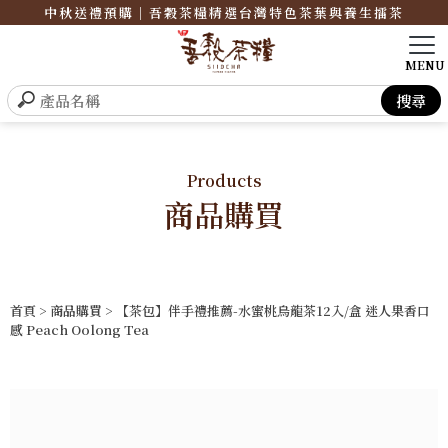
中秋送禮預購｜吾穀茶糧精選台灣特色茶葉與養生擂茶
Products
商品購買
首頁
>
商品購買
> 【茶包】伴手禮推薦-水蜜桃烏龍茶12入/盒 迷人果香口
感 Peach Oolong Tea