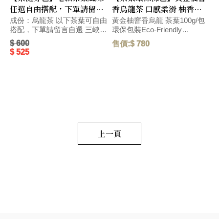
任選自由搭配，下單請留言
香烏龍茶 口感柔滑 柚香沁
自選 (較長備貨時間~)
入心脾 環保包裝Eco-
包
成份：烏龍茶 以下茶葉可自由
黃金柚窨香烏龍 茶葉100g/包
搭配，下單請留言自選 三峽碧
環保包裝Eco-Friendly
環
Friendly Pack
P
螺春綠茶 2.5g/包 新竹東方美
Packaging 口感柔滑,帶濃郁柚
$ 600
售價:$ 780
售
人茶 2.5g/包 花蓮紅玉紅茶
香台灣伴手禮,帶濃郁香氣的黃
$ 525
2.5g/包 水蜜桃窨香烏龍茶
金柚與烏龍茶湯,口感柔滑有層
2.5g/包 荔枝窨香烏龍茶 2.5g/
次,沁入心脾。 With the rich
包 黃金柚窨香烏龍茶 2.5g/包
aroma of golden pomelo and
o
oolong tea infusion, the taste
p
野薑茉莉窨香烏龍茶 2.5g/包
is smooth and layered, leaving
e
毛重:45 G
a refreshing sensation that
s
permeates the palate. 濃厚な
a
S
香りのゴールデンポメロとウ
ーロン茶のスープ、滑らかで
上一頁
奥深い口当たり、心地よい感
触が心にしみる。