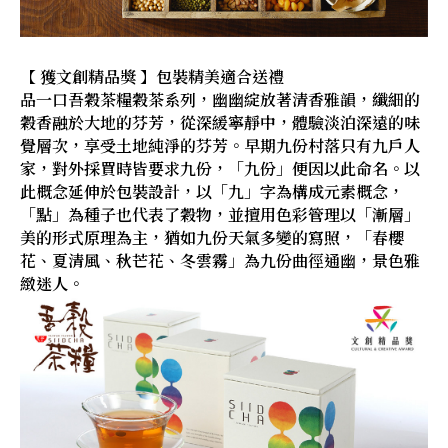
【 獲文創精品獎 】包裝精美適合送禮
品一口吾穀茶糧穀茶系列，幽幽綻放著清香雅韻，纖細的
穀香融於大地的芬芳，從深緩寧靜中，體驗淡泊深遠的味
覺層次，享受土地純淨的芬芳。早期九份村落只有九戶人
家，對外採買時皆要求九份，「九份」便因以此命名。以
此概念延伸於包裝設計，以「九」字為構成元素概念，
「點」為種子也代表了穀物，並擅用色彩管理以「漸層」
美的形式原理為主，猶如九份天氣多變的寫照，「春櫻
花、夏清風、秋芒花、冬雲霧」為九份曲徑通幽，景色雅
緻迷人。