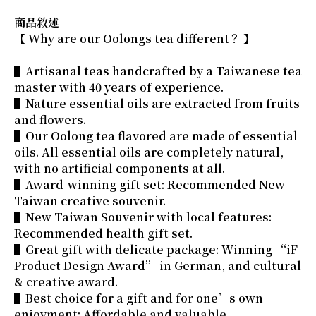
商品敘述
【 Why are our Oolongs tea different？ 】
▌Artisanal teas handcrafted by a Taiwanese tea
master with 40 years of experience.
▌Nature essential oils are extracted from fruits
and flowers.
▌Our Oolong tea flavored are made of essential
oils. All essential oils are completely natural,
with no artificial components at all.
▌Award-winning gift set: Recommended New
Taiwan creative souvenir.
▌New Taiwan Souvenir with local features:
Recommended health gift set.
▌Great gift with delicate package: Winning “iF
Product Design Award” in German, and cultural
& creative award.
▌Best choice for a gift and for one’s own
enjoyment: Affordable and valuable.