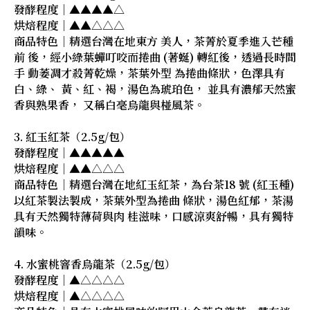
發酵程度｜▲▲▲▲△
烘焙程度｜▲▲△△△
商品特色｜精選台灣在地東方 美人，茶菁於夏季進入芒種
前 後，經小綠葉蟬叮咬而捲曲 (著蜒) 轉紅後，透過長時間
手 動萎凋才殺菁乾燥，茶葉外型 為捲曲條狀，色澤具有
白、綠、 黃、紅、褐，湯色為琥珀色， 並具有濃郁天然蜜
香與熟果香， 又稱白毫烏龍與椪風茶。
3. 紅玉紅茶（2.5g/包）
發酵程度｜▲▲▲▲▲
烘焙程度｜▲▲△△△
商品特色｜精選台灣在地紅玉紅茶，為台茶18 號 (紅玉種)
以紅茶製法製成，茶葉外型為捲曲 條狀，湯色紅郁，茶湯
具有天然獨特薄荷與肉 桂滋味，口感涼爽舒暢，具有獨特
韻味。
4. 水蜜桃窨香烏龍茶（2.5g/包）
發酵程度｜▲△△△△
烘焙程度｜▲△△△△