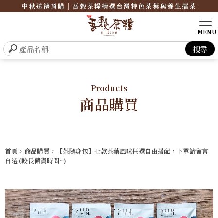
中秋送禮預購｜吾穀茶糧精選台灣特色茶葉與養生擂茶
Products
商品購買
首頁
>
商品購買
> 【茶隨身包】七款茶葉風味任選自由搭配，下單請留言
自選 (較長備貨時間~)