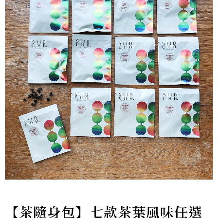
【茶隨身包】七款茶葉風味任選