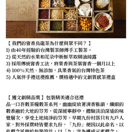
【 我們的窨香烏龍茶為什麼與眾不同？ 】
1) 由40年經驗的台灣製茶師傅手工製茶。
2) 從天然的水果和花朵中新鮮萃取精油純露
3) 採用傳統窨香工法，將果香與茶葉窨香一個月以上
4) 100%天然、無添加，具果香氣的台灣特色茶
5) 人氣伴手禮送禮推薦，價格適中的文創質感茶禮盒
【 獲文創精品獎 】包裝精美適合送禮
品一口吾穀茶糧穀茶系列，幽幽綻放著清香雅韻，纖細的
穀香融於大地的芬芳，從深緩寧靜中，體驗淡泊深遠的味
覺層次，享受土地純淨的芬芳。早期九份村落只有九戶人
家，對外採買時皆要求九份，「九份」便因以此命名。以
此概念延伸於包裝設計，以「九」字為構成元素概念，