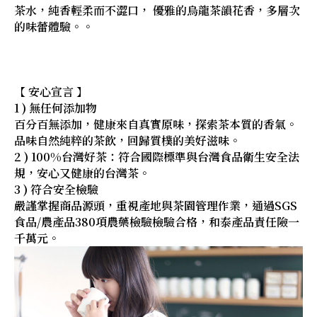
茶水，純香輕柔而不澀口， 優雅的烏龍茶韻花香，多層次
的味蕾體驗。。
【 安心宣言 】
1 ) 無任何添加物
百分百無添加，健康來自真實原味，探索茶本質的香氣。
品味自然純粹的茶飲，回歸質樸的美好滋味。
2 ) 100%台灣好茶：符合國際標準與台灣食品衛生安全法
規，安心又健康的台灣茶。
3 ) 符合安全檢驗
嚴謹掌握商品源頭，重視產地與茶園管理作業，通過SGS
食品/農產品380項農藥檢驗檢驗合格，和泰產品責任險一
千萬元。