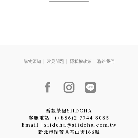
ン茶、魅惑的な果実の香りと
奥深い口当たり、心地よい感
シルクのような口当たりを備
触が心にしみる。
え、SIIDCHAの人気No.1製品
となっています。
購物須知
常見問題
隱私權政策
聯絡我們
吾穀茶糧SIIDCHA
客服電話│(+886)2-7744-8085
Email│siidcha@siidcha.com.tw
新北市瑞芳區基山街166號