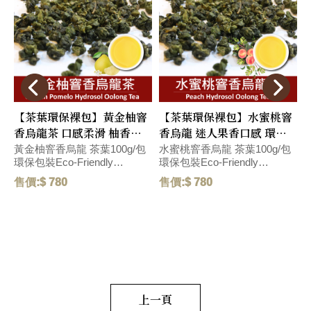
【茶葉環保裸包】黃金柚窨
【茶葉環保裸包】水蜜桃窨
香烏龍茶 口感柔滑 柚香沁
香烏龍 迷人果香口感 環保
入心脾 環保包裝Eco-
包裝Eco-Friendly
黃金柚窨香烏龍 茶葉100g/包
水蜜桃窨香烏龍 茶葉100g/包
環保包裝Eco-Friendly
環保包裝Eco-Friendly
環
Friendly Pack
Packaging
P
Packaging 口感柔滑,帶濃郁柚
Packaging 具有水蜜桃風味的
售價:$ 780
售價:$ 780
售
香台灣伴手禮,帶濃郁香氣的黃
台灣烏龍茶，帶有迷人果香和
金柚與烏龍茶湯,口感柔滑有層
絲綢般的口感，是SIIDCHA人
荔
次,沁入心脾。 With the rich
氣首選產品。 Taiwanese
s
i
aroma of golden pomelo and
oolong tea with a delightful
oolong tea infusion, the taste
peach flavor, featuring
is smooth and layered, leaving
enchanting fruity notes and a
a refreshing sensation that
silky smooth texture, stands
permeates the palate. 濃厚な
as the top choice among
SIIDCHA's popular selections.
香りのゴールデンポメロとウ
上一頁
水蜜桃風味豊かな台湾ウーロ
ーロン茶のスープ、滑らかで