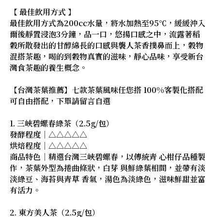
【 最佳飲用方式 】
最佳飲用方式為200cc水量，將水加熱至95℃，緩緩沖入
爾後靜置浸泡3分鐘，品一口，悠揚口感之中，流露著稻
穀所散發出的甘醇綿長的口感與襲人茶香撲鼻而上，穀物
混搭茶趣，喝的到穀物真實的滋味，靜心品味，享受新台
灣食茶趣的養生概念。
【台灣茶葉推薦】七款茶葉風味任您搭 100%客製化搭配
可自由搭配，下單請留言自選
1. 三峽碧螺春綠茶（2.5g/包）
發酵程度｜△△△△△
烘焙程度｜△△△△△
商品特色｜精選台灣三峽碧螺春，以傳統青 心柑仔品種製
作，茶葉外型為捲曲條狀，白芽 與鮮綠葉相間，並帶有淡
淡綠豆、海苔與青草 香氣，湯色為淡綠色，滋味鮮甜並富
有活力。
2. 東方美人茶（2.5g/包）