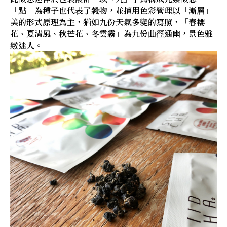
「點」為種子也代表了穀物，並擅用色彩管理以「漸層」
美的形式原理為主，猶如九份天氣多變的寫照，「春櫻
花、夏清風、秋芒花、冬雲霧」為九份曲徑通幽，景色雅
緻迷人。