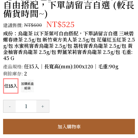
自由搭配，下單請留言自選 (較長
備貨時間~)
NT$525
建議售價:
NT$600
成份：烏龍茶 以下茶葉可自由搭配，下單請留言自選 三峽碧
螺春綠茶 2.5g/包 新竹東方美人茶 2.5g/包 花蓮紅玉紅茶 2.5
g/包 水蜜桃窨香烏龍茶 2.5g/包 荔枝窨香烏龍茶 2.5g/包 黃
金柚窨香烏龍茶 2.5g/包 野薑茉莉窨香烏龍茶 2.5g/包 毛重:
45 G
任15入｜長寬高(mm):100x120｜毛重:90g
產品規格:
2
剩餘庫存:
-
+