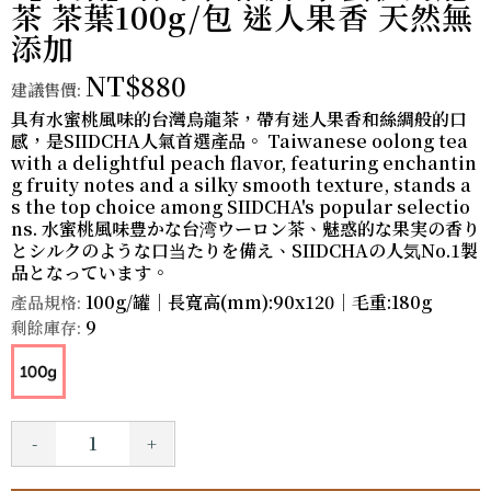
茶 茶葉100g/包 迷人果香 天然無
添加
NT$880
建議售價:
具有水蜜桃風味的台灣烏龍茶，帶有迷人果香和絲綢般的口
感，是SIIDCHA人氣首選產品。 Taiwanese oolong tea
with a delightful peach flavor, featuring enchantin
g fruity notes and a silky smooth texture, stands a
s the top choice among SIIDCHA's popular selectio
ns. 水蜜桃風味豊かな台湾ウーロン茶、魅惑的な果実の香り
とシルクのような口当たりを備え、SIIDCHAの人気No.1製
品となっています。
100g/罐｜長寬高(mm):90x120｜毛重:180g
產品規格:
9
剩餘庫存:
-
+