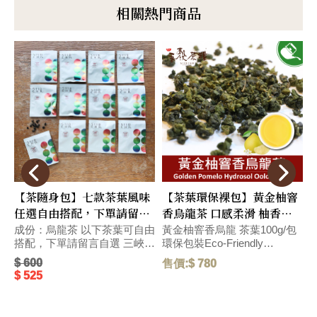
相關熱門商品
【茶隨身包】七款茶葉風味
【茶葉環保裸包】黃金柚窨
任選自由搭配，下單請留言
香烏龍茶 口感柔滑 柚香沁
自選 (較長備貨時間~)
入心脾 環保包裝Eco-
包
成份：烏龍茶 以下茶葉可自由
黃金柚窨香烏龍 茶葉100g/包
搭配，下單請留言自選 三峽碧
環保包裝Eco-Friendly
環
Friendly Pack
P
螺春綠茶 2.5g/包 新竹東方美
Packaging 口感柔滑,帶濃郁柚
$ 600
售價:$ 780
售
人茶 2.5g/包 花蓮紅玉紅茶
香台灣伴手禮,帶濃郁香氣的黃
$ 525
2.5g/包 水蜜桃窨香烏龍茶
金柚與烏龍茶湯,口感柔滑有層
2.5g/包 荔枝窨香烏龍茶 2.5g/
次,沁入心脾。 With the rich
包 黃金柚窨香烏龍茶 2.5g/包
aroma of golden pomelo and
o