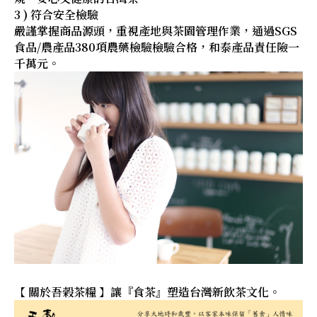
3 ) 符合安全檢驗
嚴謹掌握商品源頭，重視產地與茶園管理作業，通過SGS
食品/農產品380項農藥檢驗檢驗合格，和泰產品責任險一
千萬元。
【 關於吾榖茶糧 】讓『食茶』塑造台灣新飲茶文化。