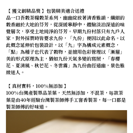
【 獲文創精品獎 】包裝精美適合送禮
品一口吾穀茶糧穀茶系列，幽幽綻放著清香雅韻，纖細的
穀香融於大地的芬芳，從深緩寧靜中，體驗淡泊深遠的味
覺層次，享受土地純淨的芬芳。早期九份村落只有九戶人
家，對外採買時皆要求九份，「九份」便因以此命名。以
此概念延伸於包裝設計，以「九」字為構成元素概念，
「點」為種子也代表了穀物，並擅用色彩管理以「漸層」
美的形式原理為主，猶如九份天氣多變的寫照，「春櫻
花、夏清風、秋芒花、冬雲霧」為九份曲徑通幽，景色雅
緻迷人。
【 真材實料，100%無添加 】
100%台灣產製單品茶葉，天然無添加，不混茶，毎款茶
葉是由40年經驗台灣製茶師傅手工窨香製茶，每一口都是
製茶師傅的好味道。