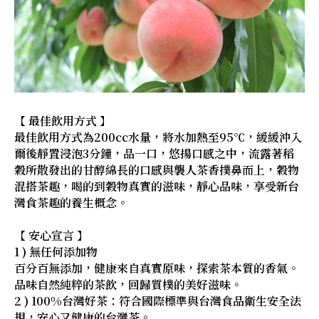
【 最佳飲用方式 】
最佳飲用方式為200cc水量，將水加熱至95℃，緩緩沖入
爾後靜置浸泡3分鐘，品一口，悠揚口感之中，流露著稻
穀所散發出的甘醇綿長的口感與襲人茶香撲鼻而上，穀物
混搭茶趣，喝的到穀物真實的滋味，靜心品味，享受新台
灣食茶趣的養生概念。
【 安心宣言 】
1 ) 無任何添加物
百分百無添加，健康來自真實原味，探索茶本質的香氣。
品味自然純粹的茶飲，回歸質樸的美好滋味。
2 ) 100%台灣好茶：符合國際標準與台灣食品衛生安全法
規，安心又健康的台灣茶。