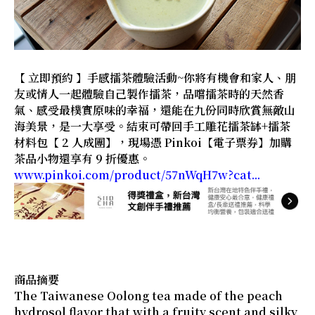
【 立即預約 】手感擂茶體驗活動~你將有機會和家人、朋
友或情人一起體驗自己製作擂茶，品嚐擂茶時的天然香
氣、感受最樸實原味的幸福，還能在九份同時欣賞無敵山
海美景，是一大享受。結束可帶回手工雕花擂茶缽+擂茶
材料包【 2 人成團】，現場憑 Pinkoi【電子票券】加購
茶品小物還享有 9 折優惠。
www.pinkoi.com/product/57nWqH7w?cat...
商品摘要
The Taiwanese Oolong tea made of the peach
hydrosol flavor that with a fruity scent and silky