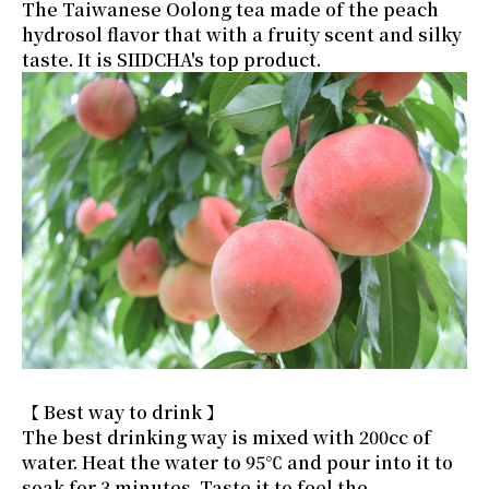
The Taiwanese Oolong tea made of the peach
hydrosol flavor that with a fruity scent and silky
taste. It is SIIDCHA's top product.
【 Best way to drink 】
The best drinking way is mixed with 200cc of
water. Heat the water to 95℃ and pour into it to
soak for 3 minutes. Taste it to feel the