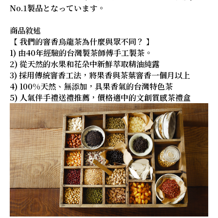
No.1製品となっています。
商品敘述
【 我們的窨香烏龍茶為什麼與眾不同？ 】
1) 由40年經驗的台灣製茶師傅手工製茶。
2) 從天然的水果和花朵中新鮮萃取精油純露
3) 採用傳統窨香工法，將果香與茶葉窨香一個月以上
4) 100%天然、無添加，具果香氣的台灣特色茶
5) 人氣伴手禮送禮推薦，價格適中的文創質感茶禮盒