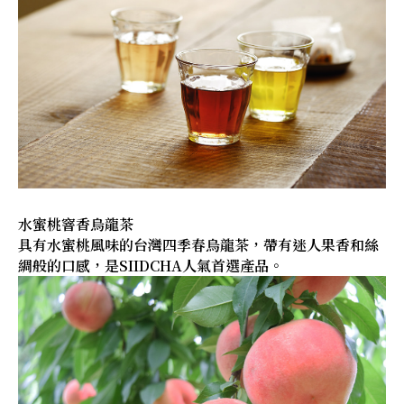
水蜜桃窨香烏龍茶
具有水蜜桃風味的台灣四季春烏龍茶，帶有迷人果香和絲
綢般的口感，是SIIDCHA人氣首選產品。