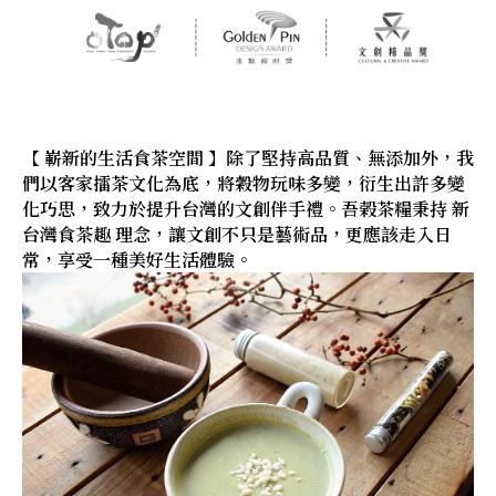
【 嶄新的生活食茶空間 】除了堅持高品質、無添加外，我
們以客家擂茶文化為底，將穀物玩味多變，衍生出許多變
化巧思，致力於提升台灣的文創伴手禮。吾榖茶糧秉持 新
台灣食茶趣 理念，讓文創不只是藝術品，更應該走入日
常，享受一種美好生活體驗。