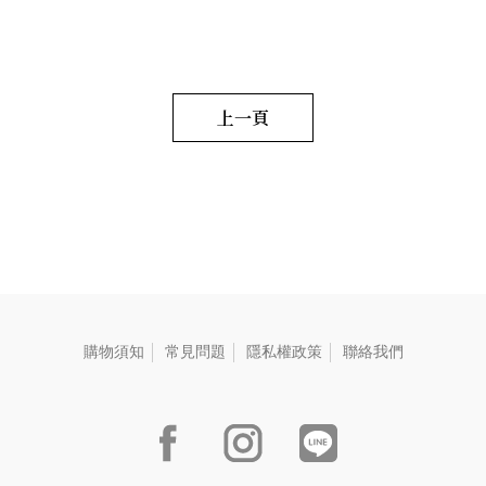
oolong tea infusion, the taste
p
野薑茉莉窨香烏龍茶 2.5g/包
is smooth and layered, leaving
e
毛重:45 G
a refreshing sensation that
s
permeates the palate. 濃厚な
a
S
香りのゴールデンポメロとウ
ーロン茶のスープ、滑らかで
上一頁
奥深い口当たり、心地よい感
触が心にしみる。
購物須知
常見問題
隱私權政策
聯絡我們