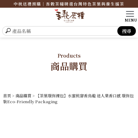
中秋送禮預購｜吾穀茶糧精選台灣特色茶葉與養生擂茶
Products
商品購買
首頁
>
商品購買
> 【茶葉環保裸包】水蜜桃窨香烏龍 迷人果香口感 環保包
裝Eco-Friendly Packaging