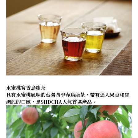
水蜜桃窨香烏龍茶
具有水蜜桃風味的台灣四季春烏龍茶，帶有迷人果香和絲
綢般的口感，是SIIDCHA人氣首選產品。