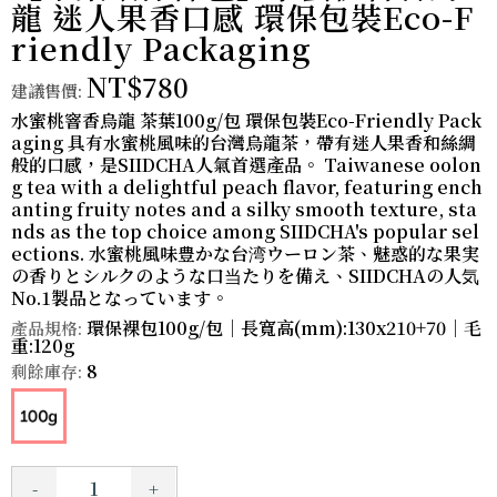
龍 迷人果香口感 環保包裝Eco-F
riendly Packaging
NT$780
建議售價:
水蜜桃窨香烏龍 茶葉100g/包 環保包裝Eco-Friendly Pack
aging 具有水蜜桃風味的台灣烏龍茶，帶有迷人果香和絲綢
般的口感，是SIIDCHA人氣首選產品。 Taiwanese oolon
g tea with a delightful peach flavor, featuring ench
anting fruity notes and a silky smooth texture, sta
nds as the top choice among SIIDCHA's popular sel
ections. 水蜜桃風味豊かな台湾ウーロン茶、魅惑的な果実
の香りとシルクのような口当たりを備え、SIIDCHAの人気
No.1製品となっています。
環保裸包100g/包｜長寬高(mm):130x210+70｜毛
產品規格:
重:120g
8
剩餘庫存:
-
+