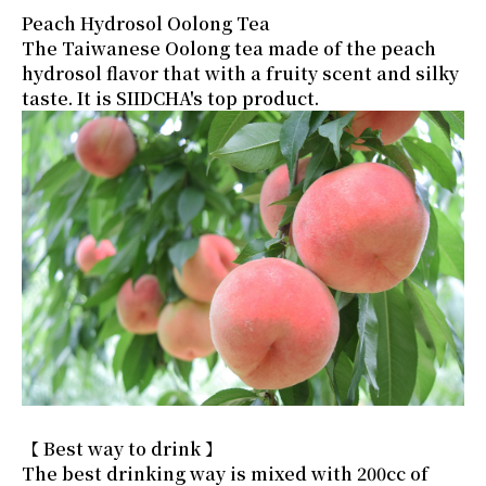
Peach Hydrosol Oolong Tea
The Taiwanese Oolong tea made of the peach
hydrosol flavor that with a fruity scent and silky
taste. It is SIIDCHA's top product.
【 Best way to drink 】
The best drinking way is mixed with 200cc of