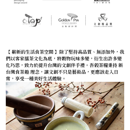
【 嶄新的生活食茶空間 】除了堅持高品質、無添加外，我
們以客家擂茶文化為底，將穀物玩味多變，衍生出許多變
化巧思，致力於提升台灣的文創伴手禮。吾榖茶糧秉持 新
台灣食茶趣 理念，讓文創不只是藝術品，更應該走入日
常，享受一種美好生活體驗。