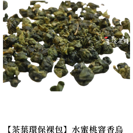
【茶葉環保裸包】水蜜桃窨香烏