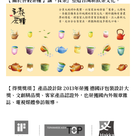
【 關於吾榖茶糧 】讓『食茶』塑造台灣新飲茶文化。
【 得獎獎項 】產品設計除 2013年榮獲 德國iF包裝設計大
獎、文創精品獎、客家產品認證外，也榮獲國內外報章雜
誌、電視媒體參訪報導。