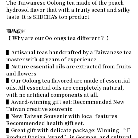
The Taiwanese Oolong tea made of the peach
hydrosol flavor that with a fruity scent and silky
taste. It is SIIDCHA's top product.
商品敘述
【 Why are our Oolongs tea different？ 】
▌Artisanal teas handcrafted by a Taiwanese tea
master with 40 years of experience.
▌Nature essential oils are extracted from fruits
and flowers.
▌Our Oolong tea flavored are made of essential
oils. All essential oils are completely natural,
with no artificial components at all.
▌Award-winning gift set: Recommended New
Taiwan creative souvenir.
▌New Taiwan Souvenir with local features:
Recommended health gift set.
▌Great gift with delicate package: Winning “iF
Product Design Award” in German, and cultural