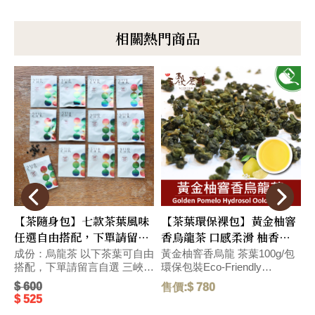
相關熱門商品
【茶隨身包】七款茶葉風味
【茶葉環保裸包】黃金柚窨
任選自由搭配，下單請留言
香烏龍茶 口感柔滑 柚香沁
自選 (較長備貨時間~)
入心脾 環保包裝Eco-
成份：烏龍茶 以下茶葉可自由
黃金柚窨香烏龍 茶葉100g/包
搭配，下單請留言自選 三峽碧
環保包裝Eco-Friendly
環
Friendly Pack
P
螺春綠茶 2.5g/包 新竹東方美
Packaging 口感柔滑,帶濃郁柚
$ 600
售價:$ 780
售
人茶 2.5g/包 花蓮紅玉紅茶
香台灣伴手禮,帶濃郁香氣的黃
$ 525
2.5g/包 水蜜桃窨香烏龍茶
金柚與烏龍茶湯,口感柔滑有層
荔