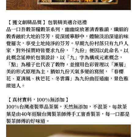
【 獲文創精品獎 】包裝精美適合送禮
品一口吾穀茶糧穀茶系列，幽幽綻放著清香雅韻，纖細的
穀香融於大地的芬芳，從深緩寧靜中，體驗淡泊深遠的味
覺層次，享受土地純淨的芬芳。早期九份村落只有九戶人
家，對外採買時皆要求九份，「九份」便因以此命名。以
此概念延伸於包裝設計，以「九」字為構成元素概念，
「點」為種子也代表了穀物，並擅用色彩管理以「漸層」
美的形式原理為主，猶如九份天氣多變的寫照，「春櫻
花、夏清風、秋芒花、冬雲霧」為九份曲徑通幽，景色雅
緻迷人。
【 真材實料，100%無添加 】
100%台灣產製單品茶葉，天然無添加，不混茶，毎款茶
葉是由40年經驗台灣製茶師傅手工窨香製茶，每一口都是
製茶師傅的好味道。