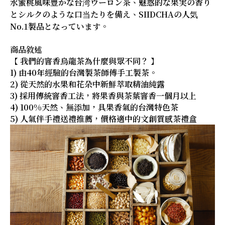
水蜜桃風味豊かな台湾ウーロン茶、魅惑的な果実の香り
とシルクのような口当たりを備え、SIIDCHAの人気
No.1製品となっています。
商品敘述
【 我們的窨香烏龍茶為什麼與眾不同？ 】
1) 由40年經驗的台灣製茶師傅手工製茶。
2) 從天然的水果和花朵中新鮮萃取精油純露
3) 採用傳統窨香工法，將果香與茶葉窨香一個月以上
4) 100%天然、無添加，具果香氣的台灣特色茶
5) 人氣伴手禮送禮推薦，價格適中的文創質感茶禮盒