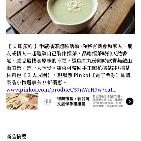
【 立即預約 】手感擂茶體驗活動~你將有機會和家人、朋
友或情人一起體驗自己製作擂茶，品嚐擂茶時的天然香
氣、感受最樸實原味的幸福，還能在九份同時欣賞無敵山
海美景，是一大享受。結束可帶回手工雕花擂茶缽+擂茶
材料包【 2 人成團】，現場憑 Pinkoi【電子票券】加購
茶品小物還享有 9 折優惠。
www.pinkoi.com/product/57nWqH7w?cat...
商品摘要