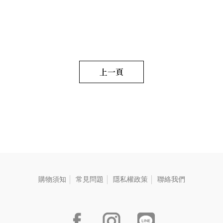
2.5g/包 荔枝窨香烏龍茶 2.5g/
次,沁入心脾。 With the rich
s
i
包 黃金柚窨香烏龍茶 2.5g/包
aroma of golden pomelo and
oolong tea infusion, the taste
野薑茉莉窨香烏龍茶 2.5g/包
is smooth and layered, leaving
毛重:45 G
a refreshing sensation that
permeates the palate. 濃厚な
香りのゴールデンポメロとウ
ーロン茶のスープ、滑らかで
上一頁
奥深い口当たり、心地よい感
触が心にしみる。
購物須知
常見問題
隱私權政策
聯絡我們