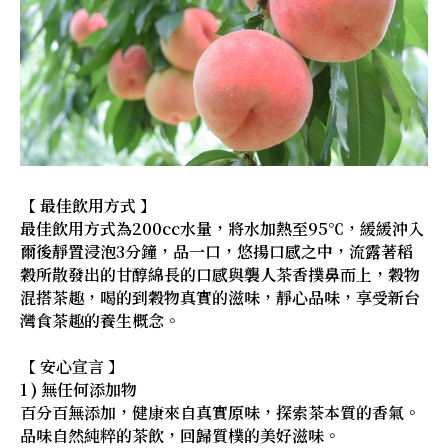
【 最佳飲用方式 】
最佳飲用方式為200cc水量，將水加熱至95℃，緩緩沖入
爾後靜置浸泡3分鐘，品一口，悠揚口感之中，流露著稻
穀所散發出的甘醇綿長的口感與襲人茶香撲鼻而上，穀物
混搭茶趣，喝的到穀物真實的滋味，靜心品味，享受新台
灣食茶趣的養生概念。
【 安心宣言 】
1 ) 無任何添加物
百分百無添加，健康來自真實原味，探索茶本質的香氣。
品味自然純粹的茶飲，回歸質樸的美好滋味。