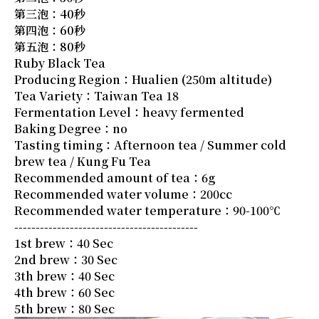
第三泡：40秒
第四泡：60秒
第五泡：80秒
Ruby Black Tea
Producing Region：Hualien (250m altitude)
Tea Variety：Taiwan Tea 18
Fermentation Level：heavy fermented
Baking Degree：no
Tasting timing：Afternoon tea / Summer cold
brew tea / Kung Fu Tea
Recommended amount of tea：6g
Recommended water volume：200cc
Recommended water temperature：90-100℃
-------------------------------------------
1st brew：40 Sec
2nd brew：30 Sec
3th brew：40 Sec
4th brew：60 Sec
5th brew：80 Sec