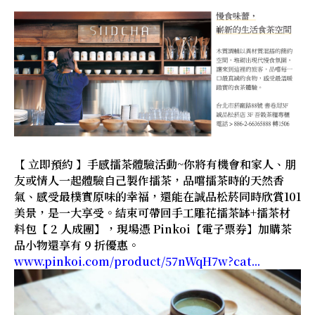
【 立即預約 】手感擂茶體驗活動~你將有機會和家人、朋
友或情人一起體驗自己製作擂茶，品嚐擂茶時的天然香
氣、感受最樸實原味的幸福，還能在誠品松菸同時欣賞101
美景，是一大享受。結束可帶回手工雕花擂茶缽+擂茶材
料包【 2 人成團】，現場憑 Pinkoi【電子票券】加購茶
品小物還享有 9 折優惠。
www.pinkoi.com/product/57nWqH7w?cat...