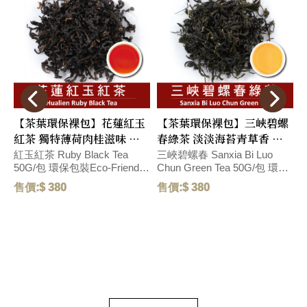
【茶葉環保裸包】花蓮紅玉
【茶葉環保裸包】三峽碧螺
紅茶 獨特薄荷肉桂滋味 環
春綠茶 淡淡海苔青草香 滋
保包裝Eco-Friendly
味鮮甜 環保包裝Eco-
包
紅玉紅茶 Ruby Black Tea
三峽碧螺春 Sanxia Bi Luo
50G/包 環保包裝Eco-Friendly
Chun Green Tea 50G/包 環保
B
Packaging
Friendly Pack
P
Packaging 精選台灣在地紅玉
包裝Eco-Friendly Packaging
保
售價:$ 380
售價:$ 380
售
紅茶，為台茶18號 (紅玉種) 以
碧螺春(ピールオチュン) 精選
紅茶製法製成，茶葉外型為捲
台灣三峽碧螺春，以傳統青心
曲條狀，湯色紅郁，茶湯具有
柑仔品種製作，茶葉外型為捲
天然獨特薄荷與肉桂滋味，口
曲條狀，白芽與鮮綠葉相間，
感涼爽舒暢，具有獨特韻味。
並帶有淡淡綠豆、海苔與青草
The Ruby Black Tea which
香氣，湯色為淡綠色，滋味鮮
also known as the Taiwan Tea
甜並富有活力。 Highly
var. 18 is the Hongyu Variety
selected San Xia Bi Luo Chun
with curl and twisted tea
green tea which is curly like
leaves. The bright red liquor