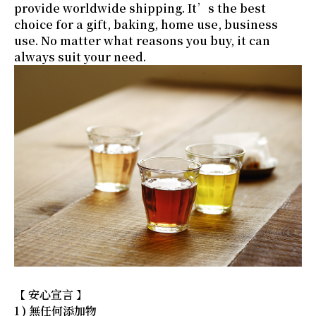
provide worldwide shipping. It’s the best
choice for a gift, baking, home use, business
use. No matter what reasons you buy, it can
always suit your need.
【 安心宣言 】
1 ) 無任何添加物