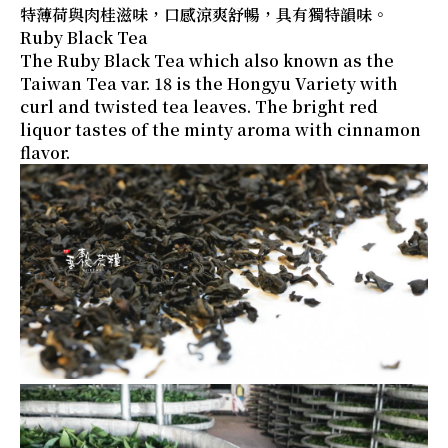
特薄荷與肉桂滋味，口感涼爽舒暢，具有獨特韻味。
Ruby Black Tea
The Ruby Black Tea which also known as the
Taiwan Tea var. 18 is the Hongyu Variety with
curl and twisted tea leaves. The bright red
liquor tastes of the minty aroma with cinnamon
flavor.