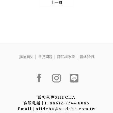
snail covered with white down
上一頁
tastes of the minty aroma with
notes of a grassy aroma. The
cinnamon flavor. 毛重:55 G
light green liquor tastes
extremely delicate and fresh
with lingering floral fra 毛重:55
G
購物須知
常見問題
隱私權政策
聯絡我們
吾穀茶糧SIIDCHA
客服電話│(+886)2-7744-8085
Email│siidcha@siidcha.com.tw