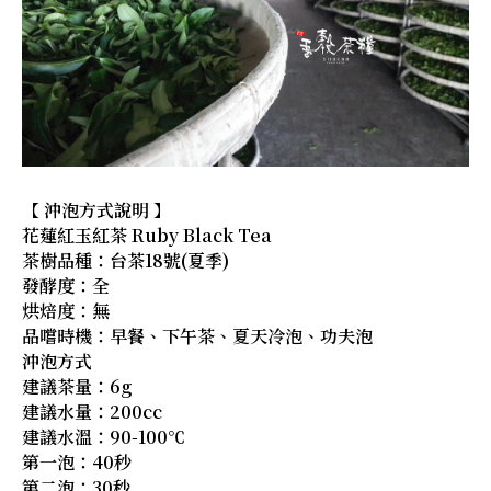
【 沖泡方式說明 】
花蓮紅玉紅茶 Ruby Black Tea
茶樹品種：台茶18號(夏季)
發酵度：全
烘焙度：無
品嚐時機：早餐、下午茶、夏天冷泡、功夫泡
沖泡方式
建議茶量：6g
建議水量：200cc
建議水溫：90-100℃
第一泡：40秒
第二泡：30秒