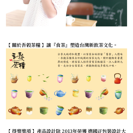
【 關於吾榖茶糧 】讓『食茶』塑造台灣新飲茶文化。
【 得獎獎項 】產品設計除 2013年榮獲 德國iF包裝設計大