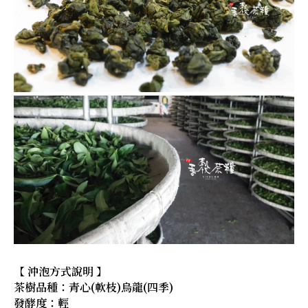
【 沖泡方式說明 】
茶樹品種：青心(軟枝)烏龍(四季)
發酵度：輕