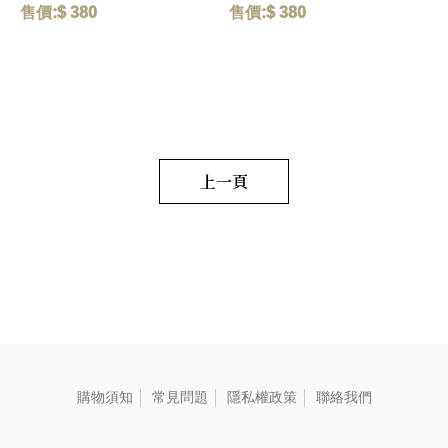
Packaging 精選台灣在地紅玉
包裝Eco-Friendly Packaging
保
售價:$ 380
售價:$ 380
售
紅茶，為台茶18號 (紅玉種) 以
碧螺春(ピールオチュン) 精選
紅茶製法製成，茶葉外型為捲
台灣三峽碧螺春，以傳統青心
曲條狀，湯色紅郁，茶湯具有
柑仔品種製作，茶葉外型為捲
天然獨特薄荷與肉桂滋味，口
曲條狀，白芽與鮮綠葉相間，
感涼爽舒暢，具有獨特韻味。
並帶有淡淡綠豆、海苔與青草
The Ruby Black Tea which
香氣，湯色為淡綠色，滋味鮮
also known as the Taiwan Tea
甜並富有活力。 Highly
var. 18 is the Hongyu Variety
selected San Xia Bi Luo Chun
with curl and twisted tea
green tea which is curly like
上一頁
leaves. The bright red liquor
snail covered with white down
tastes of the minty aroma with
notes of a grassy aroma. The
cinnamon flavor. 毛重:55 G
light green liquor tastes
extremely delicate and fresh
with lingering floral fra 毛重:55
G
購物須知
常見問題
隱私權政策
聯絡我們