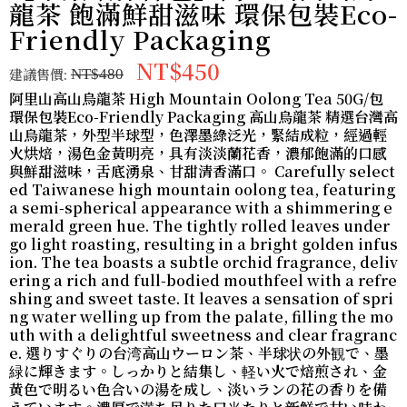
龍茶 飽滿鮮甜滋味 環保包裝Eco-
Friendly Packaging
NT$450
建議售價:
NT$480
阿里山高山烏龍茶 High Mountain Oolong Tea 50G/包
環保包裝Eco-Friendly Packaging 高山烏龍茶 精選台灣高
山烏龍茶，外型半球型，色澤墨綠泛光，緊結成粒，經過輕
火烘焙，湯色金黃明亮，具有淡淡蘭花香，濃郁飽滿的口感
與鮮甜滋味，舌底湧泉、甘甜清香滿口。 Carefully select
ed Taiwanese high mountain oolong tea, featuring
a semi-spherical appearance with a shimmering e
merald green hue. The tightly rolled leaves under
go light roasting, resulting in a bright golden infus
ion. The tea boasts a subtle orchid fragrance, deliv
ering a rich and full-bodied mouthfeel with a refre
shing and sweet taste. It leaves a sensation of spri
ng water welling up from the palate, filling the mo
uth with a delightful sweetness and clear fragranc
e. 選りすぐりの台湾高山ウーロン茶、半球状の外観で、墨
緑に輝きます。しっかりと結集し、軽い火で焙煎され、金
黄色で明るい色合いの湯を成し、淡いランの花の香りを備