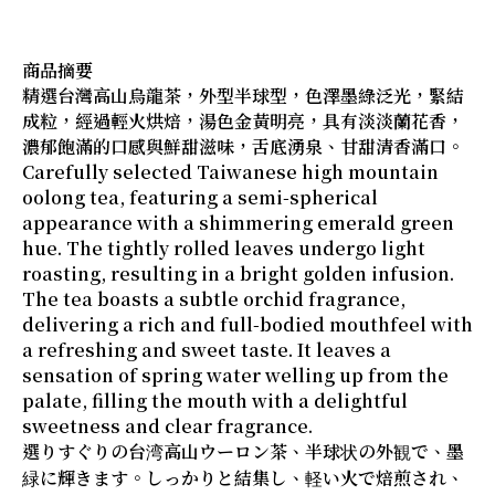
商品摘要
精選台灣高山烏龍茶，外型半球型，色澤墨綠泛光，緊結
成粒，經過輕火烘焙，湯色金黃明亮，具有淡淡蘭花香，
濃郁飽滿的口感與鮮甜滋味，舌底湧泉、甘甜清香滿口。
Carefully selected Taiwanese high mountain
oolong tea, featuring a semi-spherical
appearance with a shimmering emerald green
hue. The tightly rolled leaves undergo light
roasting, resulting in a bright golden infusion.
The tea boasts a subtle orchid fragrance,
delivering a rich and full-bodied mouthfeel with
a refreshing and sweet taste. It leaves a
sensation of spring water welling up from the
palate, filling the mouth with a delightful
sweetness and clear fragrance.
選りすぐりの台湾高山ウーロン茶、半球状の外観で、墨
緑に輝きます。しっかりと結集し、軽い火で焙煎され、