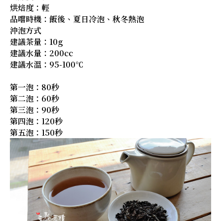
烘焙度：輕
品嚐時機：飯後、夏日冷泡、秋冬熱泡
沖泡方式
建議茶量：10g
建議水量：200cc
建議水溫：95-100℃
第一泡：80秒
第二泡：60秒
第三泡：90秒
第四泡：120秒
第五泡：150秒