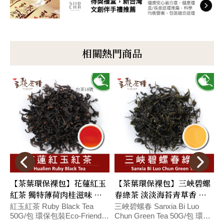
相關熱門商品
【茶葉環保裸包】花蓮紅玉
【茶葉環保裸包】三峽碧螺
紅茶 獨特薄荷肉桂滋味 環
春綠茶 淡淡海苔青草香 滋
保包裝Eco-Friendly
味鮮甜 環保包裝Eco-
包
紅玉紅茶 Ruby Black Tea
三峽碧螺春 Sanxia Bi Luo
50G/包 環保包裝Eco-Friendly
Chun Green Tea 50G/包 環保
B
Packaging
Friendly Pack
P