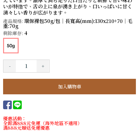
えています。濃厚で満ち足りた口当たりと新鮮で甘い味わ
いが特徴で、舌の上に泉が湧き上がり、口いっぱいに甘く
清々しい香りが広がります。
環保裸包50g/包｜長寬高(mm):130x210+70｜毛
產品規格:
重:70g
4
剩餘庫存:
-
+
優惠活動：
全館滿888元免運（海外地區不適用）
滿888元贈送免運優惠