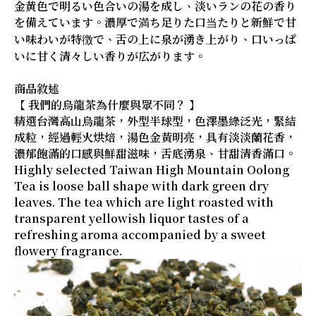
金黄色で明るい色合いの湯を成し、淡いランの花の香り
を備えています。濃厚で満ち足りた口当たりと新鮮で甘
い味わいが特徴で、舌の上に泉が湧き上がり、口いっぱ
いに甘く清々しい香りが広がります。
商品敘述
【 我們的烏龍茶為什麼與眾不同？ 】
精選台灣高山烏龍茶，外型半球型，色澤墨綠泛光，緊結
成粒，經過輕火烘焙，湯色金黃明亮，具有淡淡蘭花香，
濃郁飽滿的口感與鮮甜滋味，舌底湧泉、甘甜清香滿口。
Highly selected Taiwan High Mountain Oolong
Tea is loose ball shape with dark green dry
leaves. The tea which are light roasted with
transparent yellowish liquor tastes of a
refreshing aroma accompanied by a sweet
flowery fragrance.