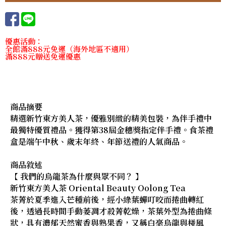
優惠活動：
全館滿888元免運（海外地區不適用）
滿888元贈送免運優惠
商品摘要
精選新竹東方美人茶，優雅別緻的精美包裝，為伴手禮中
最獨特優質禮品。獲得第38屆金穗獎指定伴手禮。食茶禮
盒是端午中秋、歲末年終、年節送禮的人氣商品。
商品敘述
【 我們的烏龍茶為什麼與眾不同？ 】
新竹東方美人茶 Oriental Beauty Oolong Tea
茶菁於夏季進入芒種前後，經小綠葉蟬叮咬而捲曲轉紅
後，透過長時間手動萎凋才殺菁乾燥，茶葉外型為捲曲條
狀，具有濃郁天然蜜香與熟果香，又稱白毫烏龍與椪風