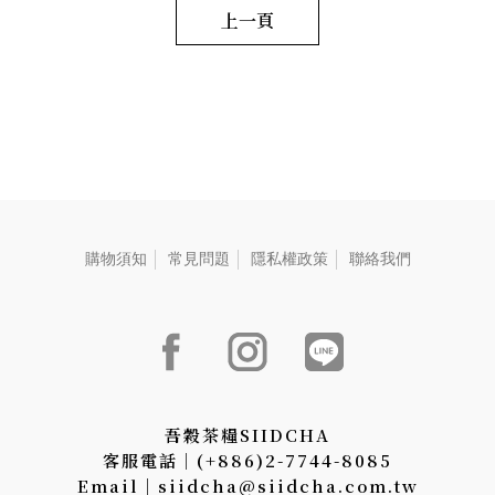
leaves. The bright red liquor
snail covered with white down
a
上一頁
tastes of the minty aroma with
notes of a grassy aroma. The
w
cinnamon flavor. 毛重:55 G
light green liquor tastes
g
extremely delicate and fresh
l
with lingering floral fra 毛重:55
r
i
G
s
d
b
r
l
w
p
d
購物須知
常見問題
隱私權政策
聯絡我們
f
吾穀茶糧SIIDCHA
客服電話│(+886)2-7744-8085
Email│siidcha@siidcha.com.tw