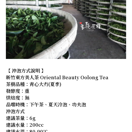
【 沖泡方式說明 】
新竹東方美人茶 Oriental Beauty Oolong Tea
茶樹品種：青心大冇(夏季)
發酵度：重
烘焙度：無
品嚐時機：下午茶、夏天冷泡、功夫泡
沖泡方式
建議茶量：6g
建議水量：200cc
建議水溫：80-90℃