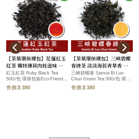
【茶葉環保裸包】花蓮紅玉
【茶葉環保裸包】三峽碧螺
紅茶 獨特薄荷肉桂滋味 環
春綠茶 淡淡海苔青草香 滋
保包裝Eco-Friendly
味鮮甜 環保包裝Eco-
紅玉紅茶 Ruby Black Tea
三峽碧螺春 Sanxia Bi Luo
50G/包 環保包裝Eco-Friendly
Chun Green Tea 50G/包 環保
M
Packaging
Friendly Pack
P
Packaging 精選台灣在地紅玉
包裝Eco-Friendly Packaging
環
$
售價:$ 380
售價:$ 380
紅茶，為台茶18號 (紅玉種) 以
碧螺春(ピールオチュン) 精選
$
紅茶製法製成，茶葉外型為捲
台灣三峽碧螺春，以傳統青心
曲條狀，湯色紅郁，茶湯具有
柑仔品種製作，茶葉外型為捲
天然獨特薄荷與肉桂滋味，口
曲條狀，白芽與鮮綠葉相間，
感涼爽舒暢，具有獨特韻味。
並帶有淡淡綠豆、海苔與青草
The Ruby Black Tea which
香氣，湯色為淡綠色，滋味鮮
also known as the Taiwan Tea
甜並富有活力。 Highly
甘
var. 18 is the Hongyu Variety
selected San Xia Bi Luo Chun
s
with curl and twisted tea
green tea which is curly like
m