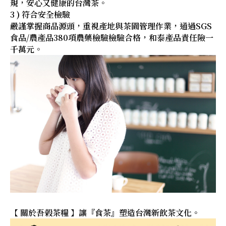
規，安心又健康的台灣茶。
3 ) 符合安全檢驗
嚴謹掌握商品源頭，重視產地與茶園管理作業，通過SGS
食品/農產品380項農藥檢驗檢驗合格，和泰產品責任險一
千萬元。
【 關於吾榖茶糧 】讓『食茶』塑造台灣新飲茶文化。