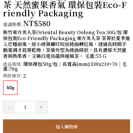
茶 天然蜜果香氣 環保包裝Eco-F
riendly Packaging
NT$580
建議售價:
新竹東方美人茶Oriental Beauty Oolong Tea 50G/包 環
保包裝Eco-Friendly Packaging 東方美人茶 茶菁於夏季進
入芒種前後，經小綠葉蟬叮咬而捲曲轉紅後，透過長時間手
動萎凋才殺菁乾燥，茶葉外型為捲曲條狀，具有濃郁天然蜜
香與熟果香，又稱白毫烏龍與椪風茶。 毛重:55 G
環保裸包50g/包｜長寬高(mm):130x210+70｜毛
產品規格:
重:70g
2
剩餘庫存:
-
+