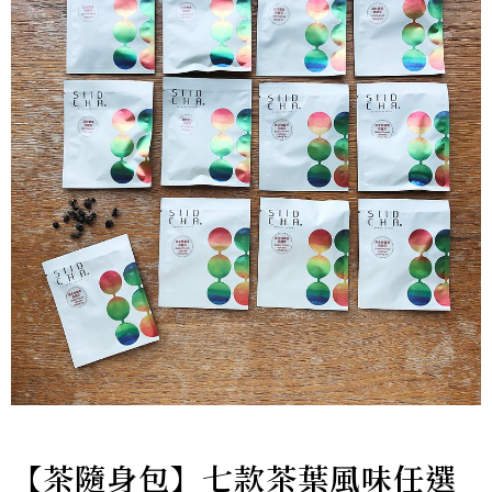
【茶隨身包】七款茶葉風味任選