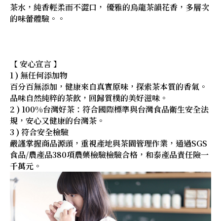
茶水，純香輕柔而不澀口， 優雅的烏龍茶韻花香，多層次
的味蕾體驗。。
【 安心宣言 】
1 ) 無任何添加物
百分百無添加，健康來自真實原味，探索茶本質的香氣。
品味自然純粹的茶飲，回歸質樸的美好滋味。
2 ) 100%台灣好茶：符合國際標準與台灣食品衛生安全法
規，安心又健康的台灣茶。
3 ) 符合安全檢驗
嚴謹掌握商品源頭，重視產地與茶園管理作業，通過SGS
食品/農產品380項農藥檢驗檢驗合格，和泰產品責任險一
千萬元。