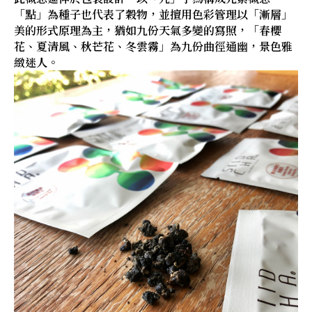
「點」為種子也代表了穀物，並擅用色彩管理以「漸層」
美的形式原理為主，猶如九份天氣多變的寫照，「春櫻
花、夏清風、秋芒花、冬雲霧」為九份曲徑通幽，景色雅
緻迷人。