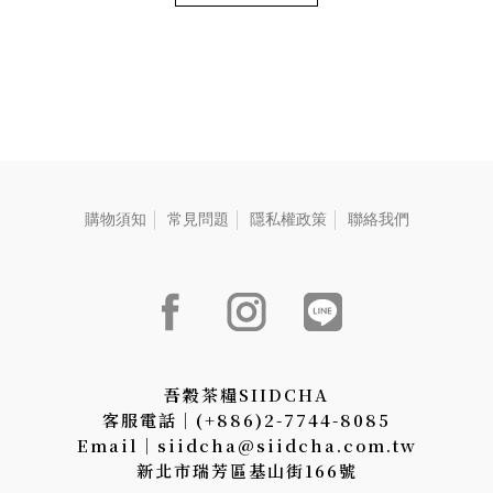
ン茶、魅惑的な果実の香りと
奥深い口当たり、心地よい感
シルクのような口当たりを備
触が心にしみる。
え、SIIDCHAの人気No.1製品
となっています。
購物須知
常見問題
隱私權政策
聯絡我們
吾穀茶糧SIIDCHA
客服電話│(+886)2-7744-8085
Email│siidcha@siidcha.com.tw
新北市瑞芳區基山街166號