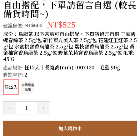
自由搭配，下單請留言自選 (較長
備貨時間~)
NT$525
建議售價:
NT$600
成份：烏龍茶 以下茶葉可自由搭配，下單請留言自選 三峽碧
螺春綠茶 2.5g/包 新竹東方美人茶 2.5g/包 花蓮紅玉紅茶 2.5
g/包 水蜜桃窨香烏龍茶 2.5g/包 荔枝窨香烏龍茶 2.5g/包 黃
金柚窨香烏龍茶 2.5g/包 野薑茉莉窨香烏龍茶 2.5g/包 毛重:
45 G
任15入｜長寬高(mm):100x120｜毛重:90g
產品規格:
2
剩餘庫存:
-
+