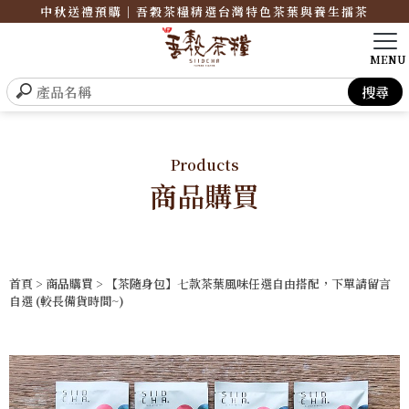
中秋送禮預購｜吾穀茶糧精選台灣特色茶葉與養生擂茶
Products
商品購買
首頁
>
商品購買
> 【茶隨身包】七款茶葉風味任選自由搭配，下單請留言
自選 (較長備貨時間~)