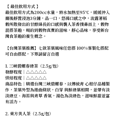
【 最佳飲用方式 】
最佳飲用方式為200cc水量，將水加熱至95℃，緩緩沖入
爾後靜置浸泡3分鐘，品一口，悠揚口感之中，流露著稻
穀所散發出的甘醇綿長的口感與襲人茶香撲鼻而上，穀物
混搭茶趣，喝的到穀物真實的滋味，靜心品味，享受新台
灣食茶趣的養生概念。
【台灣茶葉推薦】七款茶葉風味任您搭 100%客製化搭配
可自由搭配，下單請留言自選
1. 三峽碧螺春綠茶（2.5g/包）
發酵程度｜△△△△△
烘焙程度｜△△△△△
商品特色｜精選台灣三峽碧螺春，以傳統青 心柑仔品種製
作，茶葉外型為捲曲條狀，白芽 與鮮綠葉相間，並帶有淡
淡綠豆、海苔與青草 香氣，湯色為淡綠色，滋味鮮甜並富
有活力。
2. 東方美人茶（2.5g/包）