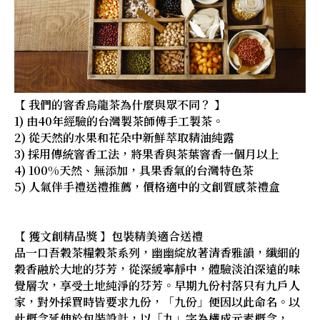
【 我們的窨香烏龍茶為什麼與眾不同？ 】
1) 由40年經驗的台灣製茶師傅手工製茶。
2) 從天然的水果和花朵中新鮮萃取精油純露
3) 採用傳統窨香工法，將果香與茶葉窨香一個月以上
4) 100%天然、無添加，具果香氣的台灣特色茶
5) 人氣伴手禮送禮推薦，價格適中的文創質感茶禮盒
【 獲文創精品獎 】包裝精美適合送禮
品一口吾穀茶糧穀茶系列，幽幽綻放著清香雅韻，纖細的
穀香融於大地的芬芳，從深緩寧靜中，體驗淡泊深遠的味
覺層次，享受土地純淨的芬芳。早期九份村落只有九戶人
家，對外採買時皆要求九份，「九份」便因以此命名。以
此概念延伸於包裝設計，以「九」字為構成元素概念，