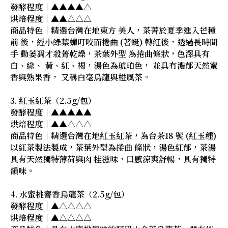
發酵程度｜▲▲▲▲△
烘焙程度｜▲▲△△△
商品特色｜精選台灣在地東方 美人，茶菁於夏季進入芒種
前 後，經小綠葉蟬叮咬而捲曲 (著蜒) 轉紅後，透過長時間
手 動萎凋才殺菁乾燥，茶葉外型 為捲曲條狀，色澤具有
白、綠、 黃、紅、褐，湯色為琥珀色， 並具有濃郁天然蜜
香與熟果香， 又稱白毫烏龍與椪風茶。
3. 紅玉紅茶（2.5g/包）
發酵程度｜▲▲▲▲▲
烘焙程度｜▲▲△△△
商品特色｜精選台灣在地紅玉紅茶，為台茶18 號 (紅玉種)
以紅茶製法製成，茶葉外型為捲曲 條狀，湯色紅郁，茶湯
具有天然獨特薄荷與肉 桂滋味，口感涼爽舒暢，具有獨特
韻味。
4. 水蜜桃窨香烏龍茶（2.5g/包）
發酵程度｜▲△△△△
烘焙程度｜▲△△△△