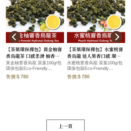
【茶葉環保裸包】黃金柚窨
【茶葉環保裸包】水蜜桃窨
香烏龍茶 口感柔滑 柚香沁
香烏龍 迷人果香口感 環保
入心脾 環保包裝Eco-
包裝Eco-Friendly
黃金柚窨香烏龍 茶葉100g/包
水蜜桃窨香烏龍 茶葉100g/包
環保包裝Eco-Friendly
環保包裝Eco-Friendly
環
Friendly Pack
Packaging
P
Packaging 口感柔滑,帶濃郁柚
Packaging 具有水蜜桃風味的
售價:$ 780
售價:$ 780
售
香台灣伴手禮,帶濃郁香氣的黃
台灣烏龍茶，帶有迷人果香和
金柚與烏龍茶湯,口感柔滑有層
絲綢般的口感，是SIIDCHA人
荔
次,沁入心脾。 With the rich
氣首選產品。 Taiwanese
s
i
aroma of golden pomelo and
oolong tea with a delightful
oolong tea infusion, the taste
peach flavor, featuring
is smooth and layered, leaving
enchanting fruity notes and a
a refreshing sensation that
silky smooth texture, stands
permeates the palate. 濃厚な
as the top choice among
SIIDCHA's popular selections.
香りのゴールデンポメロとウ
上一頁
水蜜桃風味豊かな台湾ウーロ
ーロン茶のスープ、滑らかで