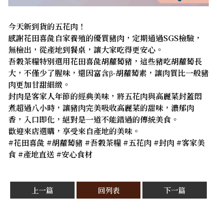
今天新到貨的五花肉！
感謝花田喜彘自家養殖的優質豬肉，定期通過SGS檢驗，
無檢出，從產地到餐桌，讓大家吃得更安心。
吾穀茶糧特別選用花田喜彘胡蘿蔔豬，這些豬吃胡蘿蔔長
大，不僅少了腥味，還因富含β-胡蘿蔔素，讓肉質比一般豬
肉更加甘甜細緻。
封肉是客家人年節的經典美味，將五花肉與高麗菜封蓋悶
煮超過八小時，讓豬肉完美吸收高麗菜的甜味，濃郁肉
香，入口即化，絕對是一道不能錯過的傳統美食。
歡迎來店選購，享受來自產地的美味。
#花田喜彘 #胡蘿蔔豬 #吾穀茶糧 #五花肉 #封肉 #客家美
食 #產地直送 #安心食材
上一篇
回列表
下一篇