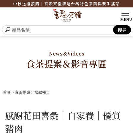
中秋送禮預購｜吾穀茶糧精選台灣特色茶葉與養生擂茶
News＆Videos
食茶提案＆影音專區
首頁
>
食茶提案
>
檢驗報告
感謝花田喜彘｜自家養｜優質
豬肉