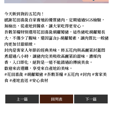
今天新到貨的五花肉！
感謝花田喜彘自家養殖的優質豬肉，定期通過SGS檢驗，
無檢出，從產地到餐桌，讓大家吃得更安心。
吾穀茶糧特別選用花田喜彘胡蘿蔔豬，這些豬吃胡蘿蔔長
大，不僅少了腥味，還因富含β-胡蘿蔔素，讓肉質比一般豬
肉更加甘甜細緻。
封肉是客家人年節的經典美味，將五花肉與高麗菜封蓋悶
煮超過八小時，讓豬肉完美吸收高麗菜的甜味，濃郁肉
香，入口即化，絕對是一道不能錯過的傳統美食。
歡迎來店選購，享受來自產地的美味。
#花田喜彘 #胡蘿蔔豬 #吾穀茶糧 #五花肉 #封肉 #客家美
食 #產地直送 #安心食材
上一篇
回列表
下一篇