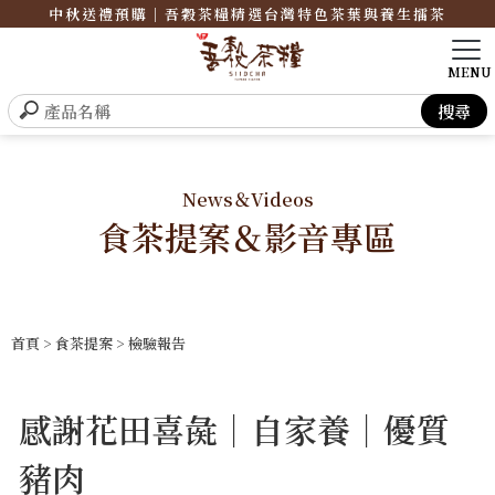
中秋送禮預購｜吾穀茶糧精選台灣特色茶葉與養生擂茶
News＆Videos
食茶提案＆影音專區
首頁
>
食茶提案
>
檢驗報告
感謝花田喜彘｜自家養｜優質
豬肉