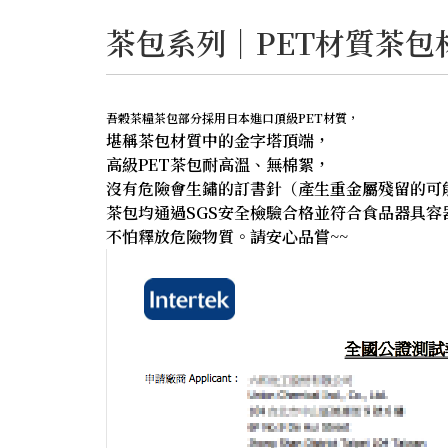
茶包系列｜PET材質茶包
吾榖茶糧茶包部分採用日本進口頂級PET材質，
堪稱茶包材質中的金字塔頂端，
高級PET茶包耐高溫、無棉絮，
沒有危險會生鏽的訂書針（產生重金屬殘留的可
茶包均通過SGS安全檢驗合格並符合食品器具容
不怕釋放危險物質。請安心品嘗~~