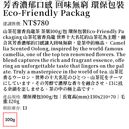
芳香濃郁口感 回味無窮 環保包裝
Eco-Friendly Packag
NT$780
建議售價:
山茶花窨香烏龍茶 茶葉100g/包 環保包裝Eco-Friendly Pa
ckaging 山茶花窨香烏龍 世界十大名花的山茶花為主題，融
合其芳香濃郁的口感讓人回味無窮，是茶中的極品。 Camel
lia Scented Oolong, inspired by the world-famous
camellia, one of the top ten renowned flowers. The
blend captures the rich and fragrant essence, offe
ring an unforgettable taste that lingers on the pal
ate. Truly a masterpiece in the world of tea. 山茶花
香るウーロン。世界の十大名花のひとつ、山茶花をテーマ
にしています。その芳醇で濃厚な香りを融合させ、口に残
る余韻を楽しませる、茶の中の極上品です。
環保裸包100g/包｜長寬高(mm):130x210+70｜毛
產品規格:
重:120g
13
剩餘庫存: