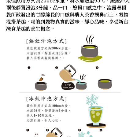
最佳飲用方式為200cc水量，將水加熱至95℃，緩緩沖入
爾後靜置浸泡3分鐘，品一口，悠揚口感之中，流露著稻
穀所散發出的甘醇綿長的口感與襲人茶香撲鼻而上，穀物
混搭茶趣，喝的到穀物真實的滋味，靜心品味，享受新台
灣食茶趣的養生概念。