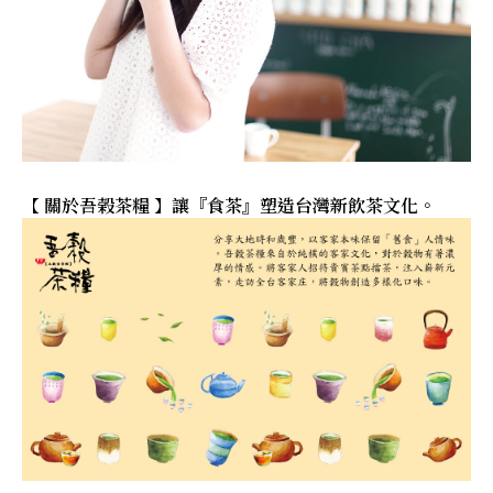
【 關於吾榖茶糧 】讓『食茶』塑造台灣新飲茶文化。