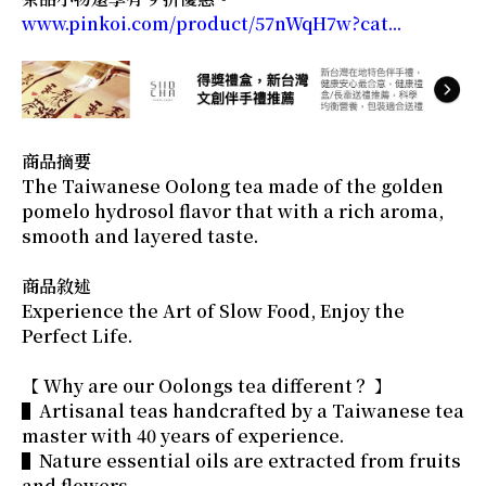
www.pinkoi.com/product/57nWqH7w?cat...
商品摘要
The Taiwanese Oolong tea made of the golden
pomelo hydrosol flavor that with a rich aroma,
smooth and layered taste.
商品敘述
Experience the Art of Slow Food, Enjoy the
Perfect Life.
【 Why are our Oolongs tea different？ 】
▌Artisanal teas handcrafted by a Taiwanese tea
master with 40 years of experience.
▌Nature essential oils are extracted from fruits
and flowers.