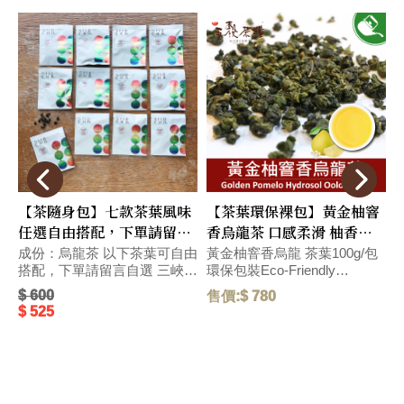
【茶隨身包】七款茶葉風味
【茶葉環保裸包】黃金柚窨
任選自由搭配，下單請留言
香烏龍茶 口感柔滑 柚香沁
自選 (較長備貨時間~)
入心脾 環保包裝Eco-
包
成份：烏龍茶 以下茶葉可自由
黃金柚窨香烏龍 茶葉100g/包
搭配，下單請留言自選 三峽碧
環保包裝Eco-Friendly
環
Friendly Pack
P
螺春綠茶 2.5g/包 新竹東方美
Packaging 口感柔滑,帶濃郁柚
$ 600
售價:$ 780
售
人茶 2.5g/包 花蓮紅玉紅茶
香台灣伴手禮,帶濃郁香氣的黃
$ 525
2.5g/包 水蜜桃窨香烏龍茶
金柚與烏龍茶湯,口感柔滑有層
2.5g/包 荔枝窨香烏龍茶 2.5g/
次,沁入心脾。 With the rich
包 黃金柚窨香烏龍茶 2.5g/包
aroma of golden pomelo and
o
oolong tea infusion, the taste
p
野薑茉莉窨香烏龍茶 2.5g/包
is smooth and layered, leaving
e
毛重:45 G
a refreshing sensation that
s