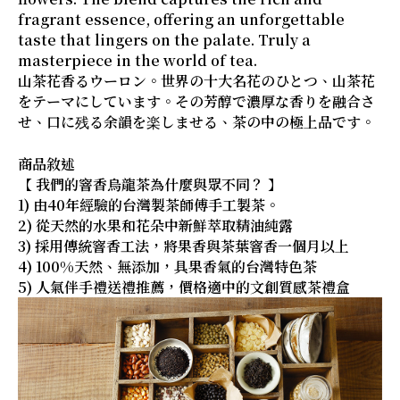
fragrant essence, offering an unforgettable
taste that lingers on the palate. Truly a
masterpiece in the world of tea.
山茶花香るウーロン。世界の十大名花のひとつ、山茶花
をテーマにしています。その芳醇で濃厚な香りを融合さ
せ、口に残る余韻を楽しませる、茶の中の極上品です。
商品敘述
【 我們的窨香烏龍茶為什麼與眾不同？ 】
1) 由40年經驗的台灣製茶師傅手工製茶。
2) 從天然的水果和花朵中新鮮萃取精油純露
3) 採用傳統窨香工法，將果香與茶葉窨香一個月以上
4) 100%天然、無添加，具果香氣的台灣特色茶
5) 人氣伴手禮送禮推薦，價格適中的文創質感茶禮盒