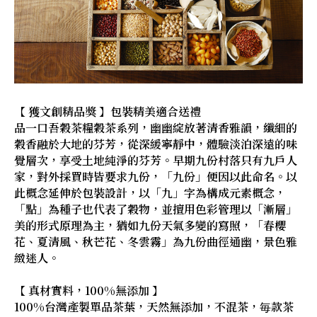
【 獲文創精品獎 】包裝精美適合送禮
品一口吾穀茶糧穀茶系列，幽幽綻放著清香雅韻，纖細的
穀香融於大地的芬芳，從深緩寧靜中，體驗淡泊深遠的味
覺層次，享受土地純淨的芬芳。早期九份村落只有九戶人
家，對外採買時皆要求九份，「九份」便因以此命名。以
此概念延伸於包裝設計，以「九」字為構成元素概念，
「點」為種子也代表了穀物，並擅用色彩管理以「漸層」
美的形式原理為主，猶如九份天氣多變的寫照，「春櫻
花、夏清風、秋芒花、冬雲霧」為九份曲徑通幽，景色雅
緻迷人。
【 真材實料，100%無添加 】
100%台灣產製單品茶葉，天然無添加，不混茶，毎款茶