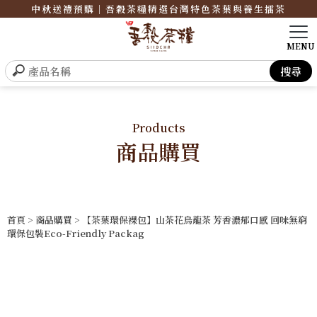
中秋送禮預購｜吾穀茶糧精選台灣特色茶葉與養生擂茶
Products
商品購買
首頁
>
商品購買
> 【茶葉環保裸包】山茶花烏龍茶 芳香濃郁口感 回味無窮
環保包裝Eco-Friendly Packag