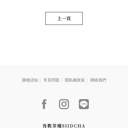
permeates the palate. 濃厚な
a
S
香りのゴールデンポメロとウ
ーロン茶のスープ、滑らかで
上一頁
奥深い口当たり、心地よい感
触が心にしみる。
購物須知
常見問題
隱私權政策
聯絡我們
吾穀茶糧SIIDCHA