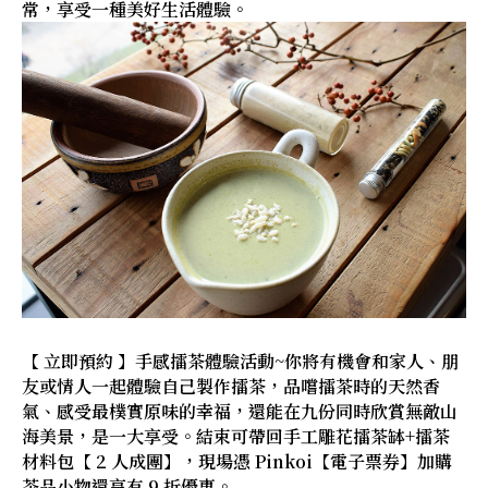
常，享受一種美好生活體驗。
【 立即預約 】手感擂茶體驗活動~你將有機會和家人、朋
友或情人一起體驗自己製作擂茶，品嚐擂茶時的天然香
氣、感受最樸實原味的幸福，還能在九份同時欣賞無敵山
海美景，是一大享受。結束可帶回手工雕花擂茶缽+擂茶
材料包【 2 人成團】，現場憑 Pinkoi【電子票券】加購
茶品小物還享有 9 折優惠。