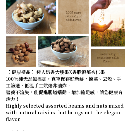
【 健康禮品 】迷人奶香大腰果X香脆濃郁杏仁果
100%純天然無添加，真空保存好新鮮，揀選、去殼、手
工篩選，低溫手工烘焙非油炸，
營養不流失，能促進腸道蠕動、增加飽足感，讓您健康有
活力！
Highly selected assorted beams and nuts mixed
with natural raisins that brings out the elegant
flavor.