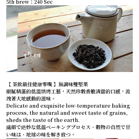
5th brew：240 Sec
【 茶飲最佳健康零嘴 】無調味雙堅果
細膩精湛的低溫烘烤工藝，天然珍穀香脆清甜的口感，流
洩著大地感動的滋味。
Delicate and exquisite low-temperature baking
process, the natural and sweet taste of grains,
sheds the taste of the earth.
繊細で絶妙な低温ベーキングプロセス、穀物の自然で甘
い味は、地球の味を解き放つ。