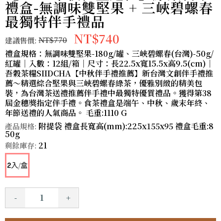
禮盒-無調味雙堅果 + 三峽碧螺春
最獨特伴手禮品
NT$740
建議售價:
NT$770
禮盒規格：無調味雙堅果-180g/罐、三峽碧螺春(台灣)-50g/
紅罐｜入數：12組/箱｜尺寸：長22.5x寬15.5x高9.5(cm)｜
吾穀茶糧SIIDCHA【中秋伴手禮推薦】新台灣文創伴手禮推
薦～精選綜合堅果與三峽碧螺春綠茶，優雅別緻的精美包
裝，為台灣茶送禮推薦伴手禮中最獨特優質禮品。獲得第38
屆金穗獎指定伴手禮。食茶禮盒是端午、中秋、歲末年終、
年節送禮的人氣商品。 毛重:1110 G
附提袋 禮盒長寬高(mm):225x155x95 禮盒毛重:8
產品規格:
50g
21
剩餘庫存:
-
+