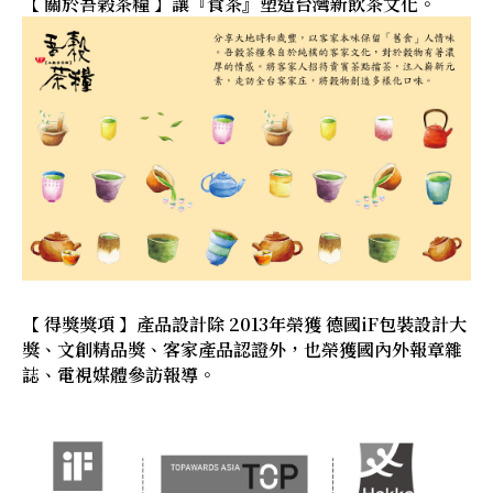
【 關於吾榖茶糧 】讓『食茶』塑造台灣新飲茶文化。
【 得獎獎項 】產品設計除 2013年榮獲 德國iF包裝設計大
獎、文創精品獎、客家產品認證外，也榮獲國內外報章雜
誌、電視媒體參訪報導。