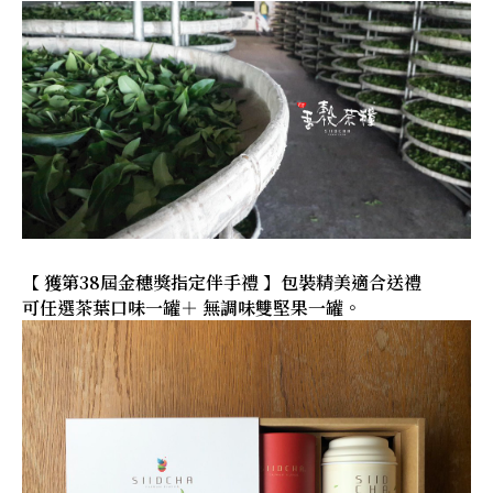
【 獲第38屆金穗獎指定伴手禮 】包裝精美適合送禮
可任選茶葉口味一罐＋ 無調味雙堅果一罐。