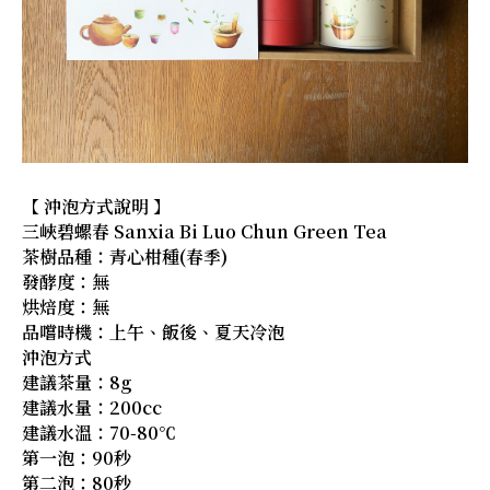
【 沖泡方式說明 】
三峽碧螺春 Sanxia Bi Luo Chun Green Tea
茶樹品種：青心柑種(春季)
發酵度：無
烘焙度：無
品嚐時機：上午、飯後、夏天冷泡
沖泡方式
建議茶量：8g
建議水量：200cc
建議水溫：70-80℃
第一泡：90秒
第二泡：80秒