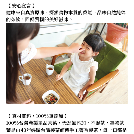
【 安心宣言 】
健康來自真實原味，探索食物本質的香氣。品味自然純粹
的茶飲，回歸質樸的美好滋味。
【 真材實料，100%無添加 】
100%台灣產製單品茶葉，天然無添加，不混茶，毎款茶
葉是由40年經驗台灣製茶師傅手工窨香製茶，每一口都是