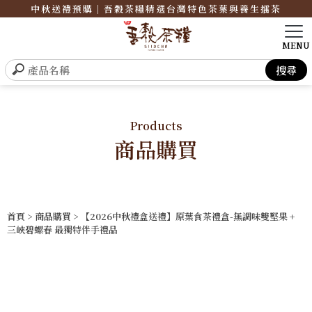
中秋送禮預購｜吾穀茶糧精選台灣特色茶葉與養生擂茶
Products
商品購買
首頁
>
商品購買
> 【2026中秋禮盒送禮】原葉食茶禮盒-無調味雙堅果 +
三峽碧螺春 最獨特伴手禮品