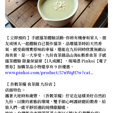
【 立即預約 】手感擂茶體驗活動~你將有機會和家人、朋
友或情人一起體驗自己製作擂茶，品嚐擂茶時的天然香
氣、感受最樸實原味的幸福，還能在九份同時欣賞無敵山
海美景，是一大享受。九份食茶館品山海&穀香食茶 手感
擂茶體驗 限量保留席【1人成團】，現場憑 Pinkoi【電子
票券】加購茶品小物還享有 9 折優惠。
www.pinkoi.com/product/57nWqH7w?cat...
【 吾穀茶糧 食茶館 九份店 】
店面特色 >
攜著大地時和歲豐，《吾穀茶糧》佇足在這樣美好自然的
九份。以簡約素雅的環境，雙手細心呵護研磨的穀香，給
旅人們一處平靜恬適的純樸歇腳處。