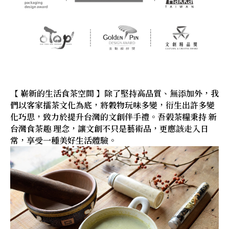
【 嶄新的生活食茶空間 】除了堅持高品質、無添加外，我
們以客家擂茶文化為底，將穀物玩味多變，衍生出許多變
化巧思，致力於提升台灣的文創伴手禮。吾榖茶糧秉持 新
台灣食茶趣 理念，讓文創不只是藝術品，更應該走入日
常，享受一種美好生活體驗。