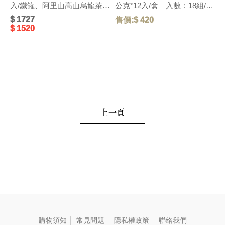
入/鐵罐、阿里山高山烏龍茶
公克*12入/盒｜入數：18組/箱
(台灣)-100g/方盒、黑豆穀
｜尺寸：長12.5x寬12.5x高
$ 1727
售價:$ 420
售
茶-12入/鐵罐｜入數：8組/箱
12.5(cm)｜ 【人氣伴手禮】在
$ 1520
｜尺寸：長31.5x寬11x高
地特色健康禮盒～擂茶經典口
14(cm)｜ 【伴手禮推薦】新
味，享受一種簡單生活。獲得
台灣文創伴手禮推薦｜榮獲德
2012年臺灣客家特色商品認
國iF包裝設計大獎｜年節.中
證。 毛重:410 G
秋.端午禮盒｜優雅別緻的精美
包裝，為伴手禮中最獨特優質
禮品，細細品味沈浸在大地穀
香滋味裡，符合現代便利輕食
養生概念，最能展現送禮者心
上一頁
意。 毛重:2000 G
購物須知
常見問題
隱私權政策
聯絡我們