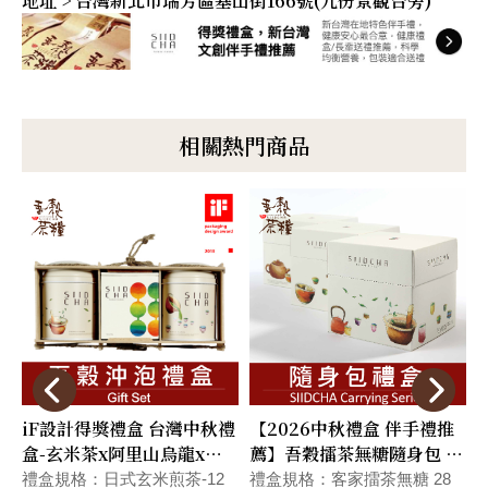
地址 > 台灣新北市瑞芳區基山街166號(九份景觀台旁)
相關熱門商品
iF設計得獎禮盒 台灣中秋禮
【2026中秋禮盒 伴手禮推
盒-玄米茶x阿里山烏龍x黑
薦】吾穀擂茶無糖隨身包 健
豆茶 #附提袋 #快速出貨
康養生禮盒(附提袋)
禮盒規格：日式玄米煎茶-12
禮盒規格：客家擂茶無糖 28