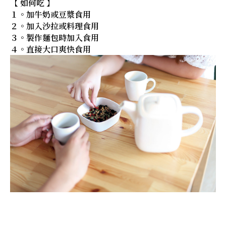
【 如何吃 】
１。加牛奶或豆漿食用
２。加入沙拉或料理食用
３。製作麵包時加入食用
４。直接大口爽快食用