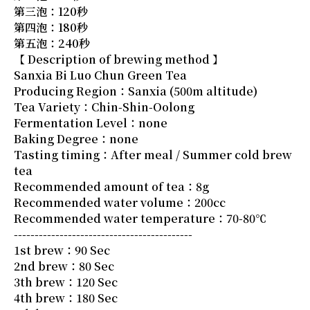
第三泡：120秒
第四泡：180秒
第五泡：240秒
【 Description of brewing method 】
Sanxia Bi Luo Chun Green Tea
Producing Region：Sanxia (500m altitude)
Tea Variety：Chin-Shin-Oolong
Fermentation Level：none
Baking Degree：none
Tasting timing：After meal / Summer cold brew
tea
Recommended amount of tea：8g
Recommended water volume：200cc
Recommended water temperature：70-80℃
-------------------------------------------
1st brew：90 Sec
2nd brew：80 Sec
3th brew：120 Sec
4th brew：180 Sec