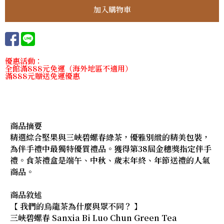
優惠活動：
全館滿888元免運（海外地區不適用）
滿888元贈送免運優惠
商品摘要
精選綜合堅果與三峽碧螺春綠茶，優雅別緻的精美包裝，
為伴手禮中最獨特優質禮品。獲得第38屆金穗獎指定伴手
禮。食茶禮盒是端午、中秋、歲末年終、年節送禮的人氣
商品。
商品敘述
【 我們的烏龍茶為什麼與眾不同？ 】
三峽碧螺春 Sanxia Bi Luo Chun Green Tea