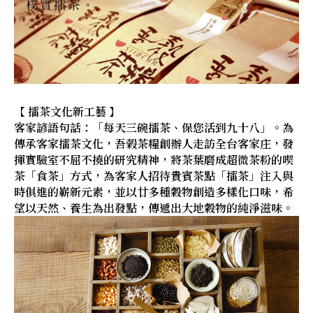
【 擂茶文化新工藝 】
客家諺語句話：「每天三碗擂茶、保您活到九十八」。為
傳承客家擂茶文化，吾榖茶糧創辦人走訪全台客家庄，發
揮實驗室不屈不撓的研究精神，將茶葉磨成超微茶粉的喫
茶「食茶」方式，為客家人招待貴賓茶點「擂茶」注入與
時俱進的嶄新元素，並以廿多種穀物創造多樣化口味，希
望以天然、養生為出發點，傳遞出大地穀物的純淨滋味。