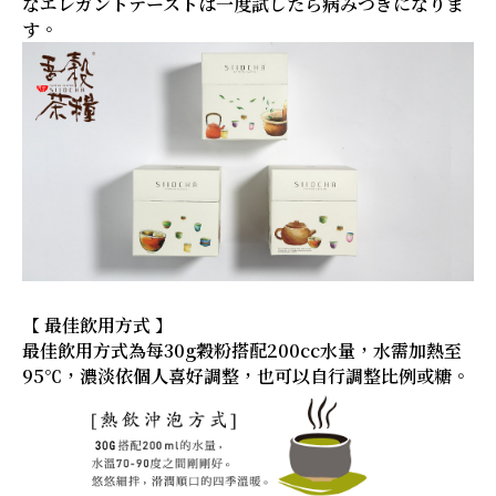
なエレガントテーストは一度試したら病みつきになりま
す。
【 最佳飲用方式 】
最佳飲用方式為每30g穀粉搭配200cc水量，水需加熱至
95℃，濃淡依個人喜好調整，也可以自行調整比例或糖。