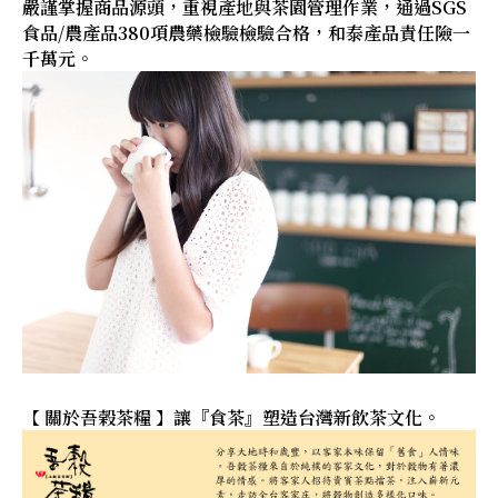
嚴謹掌握商品源頭，重視產地與茶園管理作業，通過SGS
食品/農產品380項農藥檢驗檢驗合格，和泰產品責任險一
千萬元。
【 關於吾榖茶糧 】讓『食茶』塑造台灣新飲茶文化。