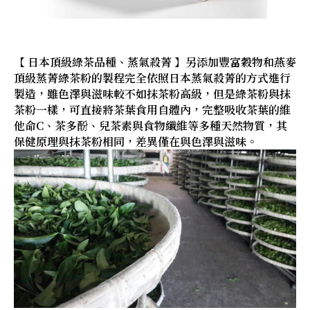
【 日本頂級綠茶品種、蒸氣殺菁 】另添加豐富穀物和燕麥
頂級蒸菁綠茶粉的製程完全依照日本蒸氣殺菁的方式進行
製造，雖色澤與滋味較不如抹茶粉高級，但是綠茶粉與抹
茶粉一樣，可直接將茶葉食用自體內，完整吸收茶葉的維
他命C、茶多酚、兒茶素與食物纖維等多種天然物質，其
保健原理與抹茶粉相同，差異僅在與色澤與滋味。