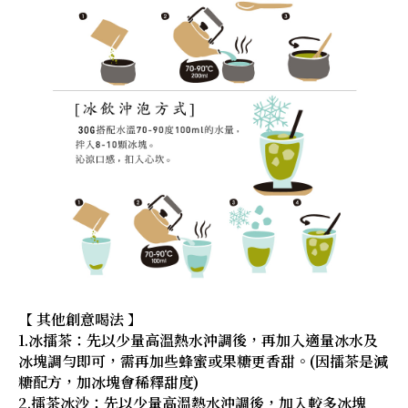
【 其他創意喝法 】
1.冰擂茶：先以少量高溫熱水沖調後，再加入適量冰水及
冰塊調勻即可，需再加些蜂蜜或果糖更香甜。(因擂茶是減
糖配方，加冰塊會稀釋甜度)
2.擂茶冰沙：先以少量高溫熱水沖調後，加入較多冰塊