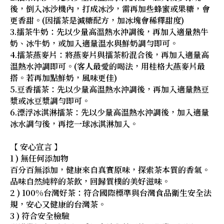
後，倒入冰沙機內，打成冰沙，需再加些蜂蜜或果糖，會
更香甜。(因擂茶是減糖配方，加冰塊會稀釋甜度)
3.擂茶牛奶：先以少量高溫熱水沖調後，再加入適量熱牛
奶、冰牛奶，或加入適量溫水與鮮奶調勻即可。
4.擂茶燕麥片：將燕麥片與擂茶粉混合後，再加入適量高
溫熱水沖調即可。(客人最愛的喝法，用桂格大燕麥片最
搭。若再加點鮮奶，風味更佳)
5.豆香擂茶：先以少量高溫熱水沖調後，再加入適量熱豆
漿或冰豆漿調勻即可。
6.漂浮冰淇淋擂茶：先以少量高溫熱水沖調後，加入適量
冰水調勻後，再挖一球冰淇淋加入。
【 安心宣言 】
1 ) 無任何添加物
百分百無添加，健康來自真實原味，探索茶本質的香氣。
品味自然純粹的茶飲，回歸質樸的美好滋味。
2 ) 100%台灣好茶：符合國際標準與台灣食品衛生安全法
規，安心又健康的台灣茶。
3 ) 符合安全檢驗