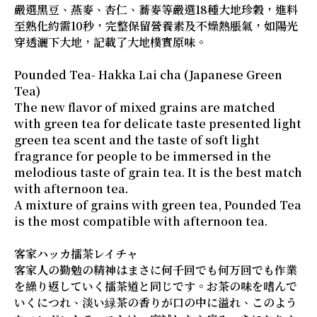
嚴選黑豆、燕麥、杏仁、蕎麥等嚴選18種大地珍穀，進料
至熟化約需10秒，完整保留營養素及不燥熱脹氣，如陽光
穿透灑下大地，記載了大地樸實原味。
Pounded Tea- Hakka Lai cha (Japanese Green
Tea)
The new flavor of mixed grains are matched
with green tea for delicate taste presented light
green tea scent and the taste of soft light
fragrance for people to be immersed in the
melodious taste of grain tea. It is the best match
with afternoon tea.
A mixture of grains with green tea, Pounded Tea
is the most compatible with afternoon tea.
客家ハッカ擂茶レイチャ
客家人の勤勉の精神はまさに何千回でも何万回でも作業
を繰り返していく擂茶道と同じです。お茶の味を嗜んで
いくにつれ、淡い緑茶の香りが口の中に溢れ、このよう