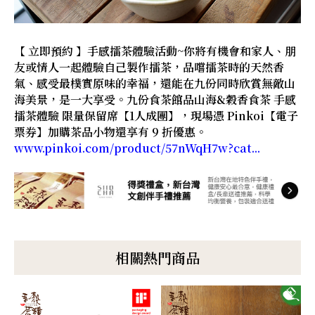
【 立即預約 】手感擂茶體驗活動~你將有機會和家人、朋
友或情人一起體驗自己製作擂茶，品嚐擂茶時的天然香
氣、感受最樸實原味的幸福，還能在九份同時欣賞無敵山
海美景，是一大享受。九份食茶館品山海&穀香食茶 手感
擂茶體驗 限量保留席【1人成團】，現場憑 Pinkoi【電子
票券】加購茶品小物還享有 9 折優惠。
www.pinkoi.com/product/57nWqH7w?cat...
相關熱門商品