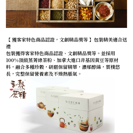
【 獲客家特色商品認證，文創精品獎等 】包裝精美適合送
禮
包裝獲得客家特色商品認證、文創精品獎等。並採用
100%頂級蒸菁綠茶粉、加拿大進口非基因黃豆等原材
料，融合多種珍穀，研磨保留精華，濃郁醇綿，質樸悠
長，完整保留營養素及不燥熱脹氣。