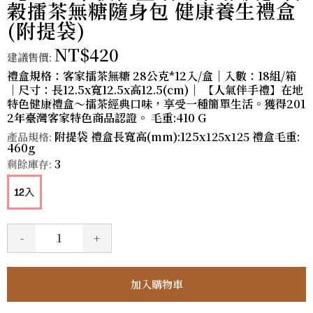
穀擂茶無糖隨身包 健康養生禮盒
(附提袋)
NT$420
建議售價:
禮盒規格：客家擂茶無糖 28公克*12入/盒｜入數：18組/箱
｜尺寸：長12.5x寬12.5x高12.5(cm)｜ 【人氣伴手禮】在地
特色健康禮盒～擂茶經典口味，享受一種簡單生活。獲得201
2年臺灣客家特色商品認證。 毛重:410 G
附提袋 禮盒長寬高(mm):125x125x125 禮盒毛重:
產品規格:
460g
3
剩餘庫存:
-
+