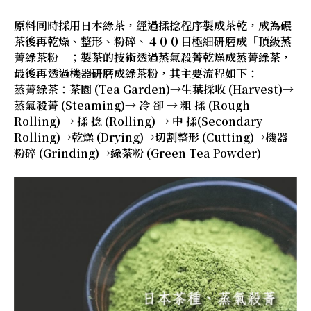
原料同時採用日本綠茶，經過揉捻程序製成茶乾，成為碾
茶後再乾燥、整形、粉碎、４００目極細研磨成「頂級蒸
菁綠茶粉」；製茶的技術透過蒸氣殺菁乾燥成蒸菁綠茶，
最後再透過機器研磨成綠茶粉，其主要流程如下：
蒸菁綠茶：茶園 (Tea Garden)→生葉採收 (Harvest)→
蒸氣殺菁 (Steaming)→ 冷 卻 → 粗 揉 (Rough
Rolling) → 揉 捻 (Rolling) → 中 揉(Secondary
Rolling)→乾燥 (Drying)→切割整形 (Cutting)→機器
粉碎 (Grinding)→綠茶粉 (Green Tea Powder)