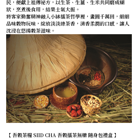
民，便獻上祖傳祕方，以生茶、生薑、生米共同磨成糊
狀，烹煮後食用，結果士氣大振。
將客家勤奮精神融入小缽擂茶哲學裡，畫圓千萬回，細細
品味穀物玩味，綻放淡淡綠茶香，清香柔潤的口感，讓人
沈浸在悠揚穀茶滋味。
【 吾穀茶糧 SIID CHA 吾穀擂茶無糖 隨身包禮盒 】