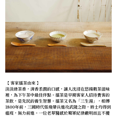
【 客家擂茶由來 】
淡淡綠茶香，清香柔潤的口感，讓人沈浸在悠揚穀茶滋味
裡，為下午茶中最佳伴點。擂茶是早期客家人招待貴客的
茶飲，是先民的養生智慧。擂茶又名為「三生湯」，相傳
1800年前，三國時代張飛帶兵進攻武陵之際，將士均得到
瘟疫，無力前進。一位老草醫感於蜀軍紀律嚴明而且不擾