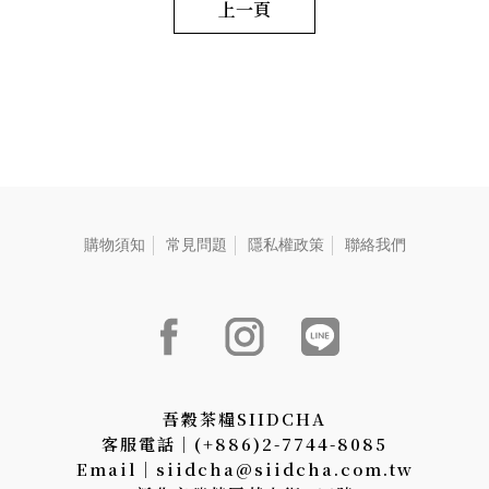
養生概念，最能展現送禮者心
中秋、歲末年終、年節送禮的
上一頁
意。 毛重:2000 G
人氣商品。 毛重:1110 G
購物須知
常見問題
隱私權政策
聯絡我們
吾穀茶糧SIIDCHA
客服電話│(+886)2-7744-8085
Email│siidcha@siidcha.com.tw