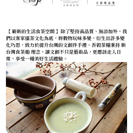
【 嶄新的生活食茶空間 】除了堅持高品質、無添加外，我
們以客家擂茶文化為底，將穀物玩味多變，衍生出許多變
化巧思，致力於提升台灣的文創伴手禮。吾榖茶糧秉持 新
台灣食茶趣 理念，讓文創不只是藝術品，更應該走入日
常，享受一種美好生活體驗。