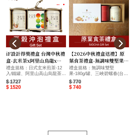
iF設計得獎禮盒 台灣中秋禮
【2026中秋禮盒送禮】原
盒-玄米茶x阿里山烏龍x黑
葉食茶禮盒-無調味雙堅果 +
豆茶 #附提袋 #快速出貨
三峽碧螺春 最獨特伴手禮品
禮盒規格：日式玄米煎茶-12
禮盒規格：無調味雙堅
入/鐵罐、阿里山高山烏龍茶
果-180g/罐、三峽碧螺春(台
(台灣)-100g/方盒、黑豆穀
灣)-50g/紅罐｜入數：12組/箱
$ 1727
$ 770
售
茶-12入/鐵罐｜入數：8組/箱
｜尺寸：長22.5x寬15.5x高
$ 1520
$ 740
｜尺寸：長31.5x寬11x高
9.5(cm)｜ 吾穀茶糧
14(cm)｜ 【伴手禮推薦】新
SIIDCHA【中秋伴手禮推薦】
台灣文創伴手禮推薦｜榮獲德
新台灣文創伴手禮推薦～精選
國iF包裝設計大獎｜年節.中
綜合堅果與三峽碧螺春綠茶，
秋.端午禮盒｜優雅別緻的精美
優雅別緻的精美包裝，為台灣
包裝，為伴手禮中最獨特優質
茶送禮推薦伴手禮中最獨特優
禮品，細細品味沈浸在大地穀
質禮品。獲得第38屆金穗獎指
香滋味裡，符合現代便利輕食
定伴手禮。食茶禮盒是端午、