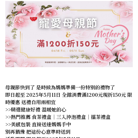
母親節快到了 是時候為媽媽準備一份特別的禮物了
即日起至 2025年5月11日 全館消費滿1200元現折150元 限
時優惠 送禮自用兩相宜
>>精選健康好禮 溫暖她的心
>>熱門推薦 食茶禮盒｜三入沖泡禮盒｜擂茶禮盒
>>美感包裝 直接送達媽媽手中
別再猶豫 把這份心意準時送到