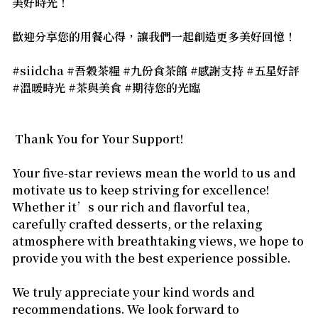
美好時光！
歡迎分享您的用餐心得，讓我們一起創造更多美好回憶！
#siidcha #吾穀茶糧 #九份食茶館 #感謝支持 #五星好評
#溫暖時光 #茶與美食 #期待您的光臨
Thank You for Your Support!
Your five-star reviews mean the world to us and
motivate us to keep striving for excellence!
Whether it’s our rich and flavorful tea,
carefully crafted desserts, or the relaxing
atmosphere with breathtaking views, we hope to
provide you with the best experience possible.
We truly appreciate your kind words and
recommendations. We look forward to