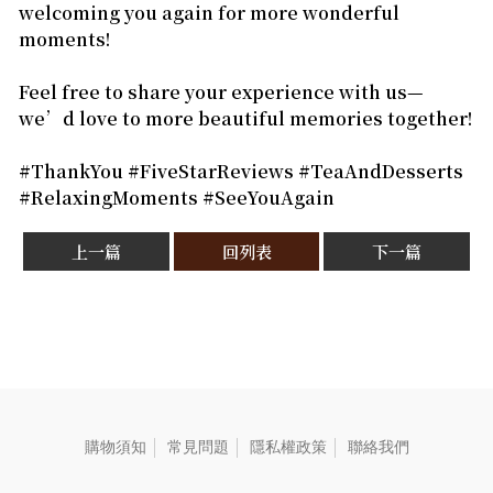
welcoming you again for more wonderful
moments!
Feel free to share your experience with us—
we’d love to more beautiful memories together!
#ThankYou #FiveStarReviews #TeaAndDesserts
#RelaxingMoments #SeeYouAgain
上一篇
回列表
下一篇
購物須知
常見問題
隱私權政策
聯絡我們